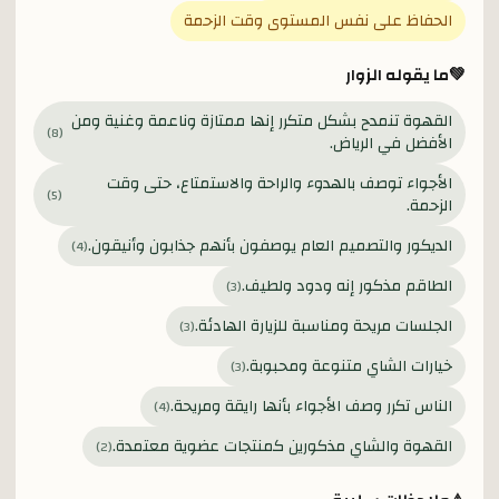
الحفاظ على نفس المستوى وقت الزحمة
💚
ما يقوله الزوار
القهوة تنمدح بشكل متكرر إنها ممتازة وناعمة وغنية ومن
)
8
(
الأفضل في الرياض.
الأجواء توصف بالهدوء والراحة والاستمتاع، حتى وقت
)
5
(
الزحمة.
الديكور والتصميم العام يوصفون بأنهم جذابون وأنيقون.
)
4
(
الطاقم مذكور إنه ودود ولطيف.
)
3
(
الجلسات مريحة ومناسبة للزيارة الهادئة.
)
3
(
خيارات الشاي متنوعة ومحبوبة.
)
3
(
الناس تكرر وصف الأجواء بأنها رايقة ومريحة.
)
4
(
القهوة والشاي مذكورين كمنتجات عضوية معتمدة.
)
2
(