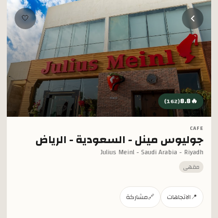
خطي إلى المحتوى الرئيسي
🤍
8.8
🔥
)
162
(
CAFE
جوليوس مينل - السعودية - الرياض
Julius Meinl - Saudi Arabia - Riyadh
مقهى
📍
الاتجاهات
🔗
مشاركة