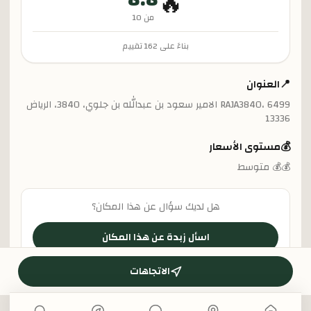
🔥
من 10
بناءً على
162
تقييم
📍
العنوان
RAJA3840، 6499 الامير سعود بن عبدالله بن جلوي، 3840، الرياض
13336
💰
مستوى الأسعار
💰💰 متوسط
هل لديك سؤال عن هذا المكان؟
اسأل زبدة عن هذا المكان
الاتجاهات