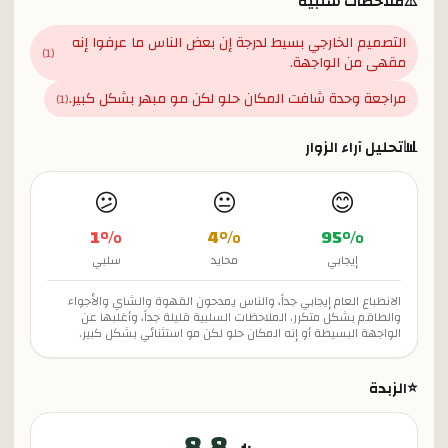
⚠️
ملاحظات سلبية
التصميم الخارجي بسيط لدرجة إن بعض الناس ما عرفوا إنه
)
1
(
مقهى من الواجهة.
مراجعة وحدة شافت المكان حلو لكن مو مبهر بشكل كبير.
)
1
(
📊
تحليل آراء الزوار
😕
😐
😊
1
%
4
%
95
%
إيجابي
محايد
سلبي
الانطباع العام إيجابي جداً، والناس يمدحون القهوة والشاي والأجواء
والطاقم بشكل متكرر. الملاحظات السلبية قليلة جداً، وأغلبها عن
الواجهة البسيطة أو إنه المكان حلو لكن مو استثنائي بشكل كبير.
⭐
الزبدة
8.8