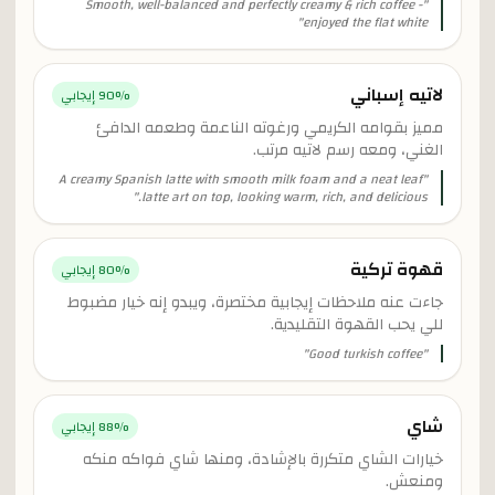
Smooth, well-balanced and perfectly creamy & rich coffee -
"
"
enjoyed the flat white
لاتيه إسباني
% إيجابي
90
مميز بقوامه الكريمي ورغوته الناعمة وطعمه الدافئ
الغني، ومعه رسم لاتيه مرتب.
A creamy Spanish latte with smooth milk foam and a neat leaf
"
"
latte art on top, looking warm, rich, and delicious.
قهوة تركية
% إيجابي
80
جاءت عنه ملاحظات إيجابية مختصرة، ويبدو إنه خيار مضبوط
للي يحب القهوة التقليدية.
"
Good turkish coffee
"
شاي
% إيجابي
88
خيارات الشاي متكررة بالإشادة، ومنها شاي فواكه منكه
ومنعش.