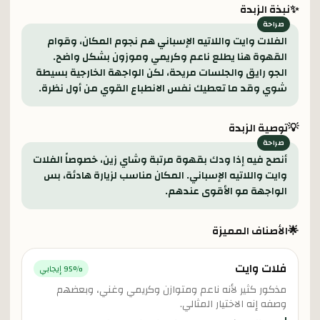
✨
نبذة الزبدة
الفلات وايت واللاتيه الإسباني هم نجوم المكان، وقوام
القهوة هنا يطلع ناعم وكريمي وموزون بشكل واضح.
الجو رايق والجلسات مريحة، لكن الواجهة الخارجية بسيطة
شوي وقد ما تعطيك نفس الانطباع القوي من أول نظرة.
💡
توصية الزبدة
أنصح فيه إذا ودك بقهوة مرتبة وشاي زين، خصوصاً الفلات
وايت واللاتيه الإسباني. المكان مناسب لزيارة هادئة، بس
الواجهة مو الأقوى عندهم.
🌟
الأصناف المميزة
فلات وايت
% إيجابي
95
مذكور كثير لأنه ناعم ومتوازن وكريمي وغني، وبعضهم
وصفه إنه الاختيار المثالي.