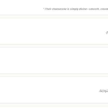
"
Their cheesecake is simply divine—smooth, creamy, 
.
ازنة.