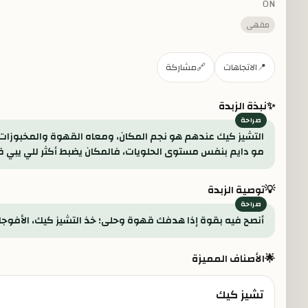
ON
مقهى
📍
الاتجاهات
🔗
مشاركة
✨
نبذة الزبدة
التشيز كيك عندهم هو نجم المكان، ومعاه القهوة والمخبوزات 
مو دايم بنفس مستوى الحلويات، فالمكان يضبط أكثر للي يبي
💡
توصية الزبدة
أنصح فيه بقوة إذا هدفك قهوة وحلى؛ خذ التشيز كيك، الأفوجات
🌟
الأصناف المميزة
تشيز كيك