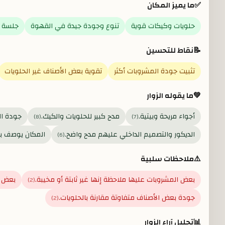
✅
ما يميز المكان
حلويات وكيكات قوية
تنوع وجودة جيدة في القهوة
جلسة م
📝
نقاط للتحسين
تثبيت جودة المشروبات أكثر
تقوية بعض الأصناف غير الحلويات
💚
ما يقوله الزوار
أجواء مريحة وبيتية.
مدح كبير للحلويات والكيك.
جودة ال
)
8
(
)
7
(
الديكور والتصميم الداخلي عليهم مدح واضح.
المكان يوصف بال
)
6
(
⚠️
ملاحظات سلبية
بعض المشروبات عليها ملاحظة إنها غير ثابتة أو مخيبة.
بعض ا
)
2
(
جودة بعض الأصناف متفاوتة مقارنة بالحلويات.
)
2
(
📊
تحليل آراء الزوار