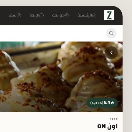
تخطي إلى المحتوى الرئيسي
الرئيسية
حواليك
الزبدة
سفر
8.4
🔥
)
1,135
(
CAFE
اون ON