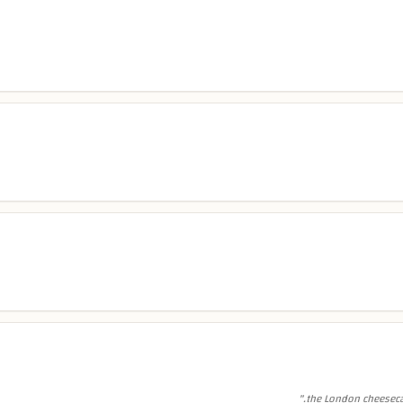
"
the London cheesecak