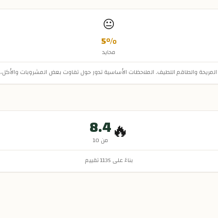
😐
5
%
محايد
جواء المريحة والطاقم اللطيف. الملاحظات الأساسية تدور حول تفاوت بعض المشروبات والأكل
8.4
🔥
من 10
بناءً على
1135
تقييم