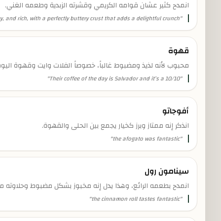
انمدح كثير عشان قوامه الكريمي وقشرته الزبدية وطعمه الغني.
and rich, with a perfectly buttery crust that adds a delightful crunch.
"
قهوة
محبوب لأنه لذيذ ومضبوط غالباً، خصوصاً الفلات وايت وقهوة اليوم
"
Their coffee of the day is Salvador and it’s a 10/10
"
أفوجاتو
انذكر إنه ممتاز وبرز كخيار يجمع بين الحلى والقهوة.
"
the afogato was fantastic
"
سينامون رول
انمدح بطعمه الرائع، وهذا يدل إنه مخبوز بشكل مضبوط وحلاوته متو
"
the cinnamon roll tastes fantastic
"