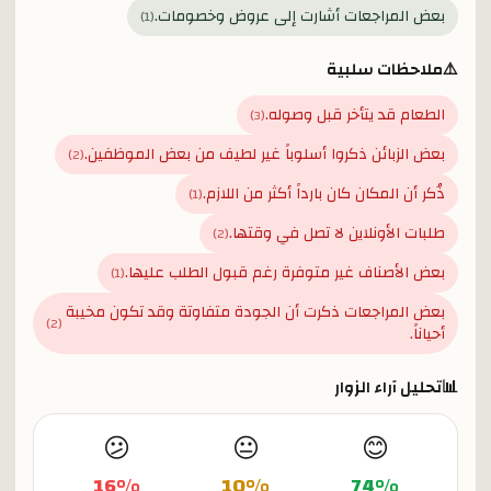
بعض المراجعات أشارت إلى عروض وخصومات.
)
1
(
⚠️
ملاحظات سلبية
الطعام قد يتأخر قبل وصوله.
)
3
(
بعض الزبائن ذكروا أسلوباً غير لطيف من بعض الموظفين.
)
2
(
ذُكر أن المكان كان بارداً أكثر من اللازم.
)
1
(
طلبات الأونلاين لا تصل في وقتها.
)
2
(
بعض الأصناف غير متوفرة رغم قبول الطلب عليها.
)
1
(
بعض المراجعات ذكرت أن الجودة متفاوتة وقد تكون مخيبة
)
2
(
أحياناً.
📊
تحليل آراء الزوار
😕
😐
😊
16
%
10
%
74
%