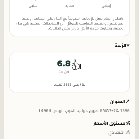
إيجابي
محايد
سلبي
الانطباع العام يميل للإيجابية، خصوصاً مع الثناء على النظافة، وطيبة
الموظفين، والقيمة المناسبة للعوائل. أبرز الملاحظات السلبية هي بطء
الخدمة، وتفاوت جودة الأكل، وتأخر بعض الطلبات.
⭐
الزبدة
6.8
👍
من 10
بناءً على
2935
تقييم
📍
العنوان
GMW7+7X، 7396 طريق ديراب، الحزم، الرياض 14964
💰
مستوى الأسعار
💰 اقتصادي