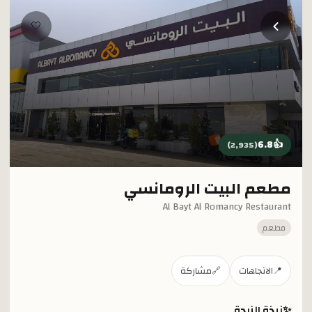
خطي إلى المحتوى الرئيسي
🤍
6.8
👍
)
2,935
(
مطعم البيت الرومانسي
Al Bayt Al Romancy Restaurant
مطعم
📍
الاتجاهات
🔗
مشاركة
✨
نبذة الزبدة