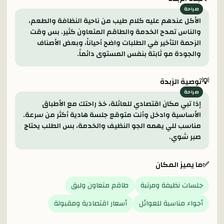
الأكل عندهم عليه كلام طيب من ناحية النظافة والطعم،
والناس تمدح الخدمة والطاقم المتعاون كثير. بس وقت
الزحمة التأخير في الطلبات واضح أحياناً، وبعض الأصناف
والجودة مو ثابتة بنفس المستوى دائماً.
💡
توصية الزبدة
إذا تبي مكان اقتصادي للعائلة، خذ راحتك مع الأطباق
الأساسية وادخل وأنت متوقع جلسة هادية أكثر من سرعة.
مناسب للي يهمه الجو النظيف والخدمة، بس الطلب يحتاج
صبر شوي.
✅
ما يميز المكان
جلسات نظيفة ومرتبة
طاقم متعاون ولبق
أجواء مناسبة للعوائل
أسعار اقتصادية ومقبولة