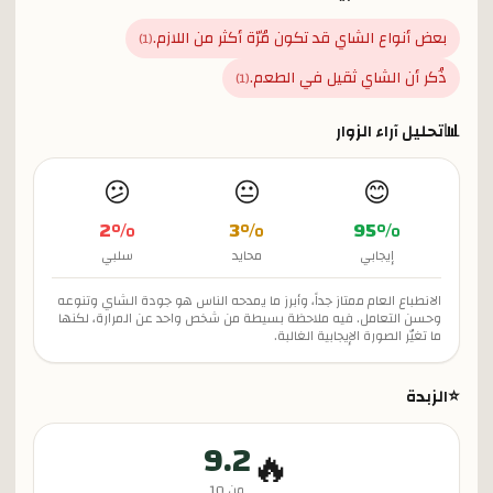
بعض أنواع الشاي قد تكون مُرّة أكثر من اللازم.
)
1
(
ذُكر أن الشاي ثقيل في الطعم.
)
1
(
📊
تحليل آراء الزوار
😕
😐
😊
2
%
3
%
95
%
إيجابي
محايد
سلبي
الانطباع العام ممتاز جداً، وأبرز ما يمدحه الناس هو جودة الشاي وتنوعه
وحسن التعامل. فيه ملاحظة بسيطة من شخص واحد عن المرارة، لكنها
ما تغيّر الصورة الإيجابية الغالبة.
⭐
الزبدة
9.2
🔥
من 10