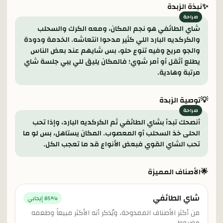
✨
نبذة الزبدة
شاي الطائفي هو نجم المكان، ومعه الكرك والسحلب
والكركديه البارد اللي كثير مدحوا انتعاشه. الخدمة ودودة
والجو مريح وفيه تنوع حلو، بس شايهم عند بعض الناس
يطلع أثقل أو أمر شوي؛ فالمكان يليق للي يبي جلسة شاي
مرتبة وهادية.
💡
توصية الزبدة
أنصحك تبدأ بشاي الطائفي ثم الكركديه البارد، وإذا تحب
الحلى خذ السحلب أو المعصوب. المكان يستاهل، بس لو ما
تحب الشاي القوي فبعض الأنواع قد ما تعجب الكل.
🌟
الأصناف المميزة
شاي الطائفي
% إيجابي
85
من أكثر الأصناف الممدوحة، ويُذكر أنه الأكثر مبيعاً وطعمه