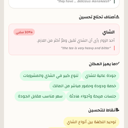
"
they have ... delicious manakeesh
"
⚠️
أصناف تحتاج تحسين
الشاي
% سلبي
10
أحد الزوار رأى أن الشاي ثقيل ومرّ أكثر من اللازم.
"
the tea is very heavy and bitter!
"
✅
ما يميز المكان
جودة عالية للشاي
تنوع كبير في الشاي والمشروبات
خدمة ودودة وحضور مباشر من المالك
جلسات مريحة وأجواء هادئة
سعر مناسب مقابل الجودة
📝
نقاط للتحسين
توحيد النكهة بين أنواع الشاي