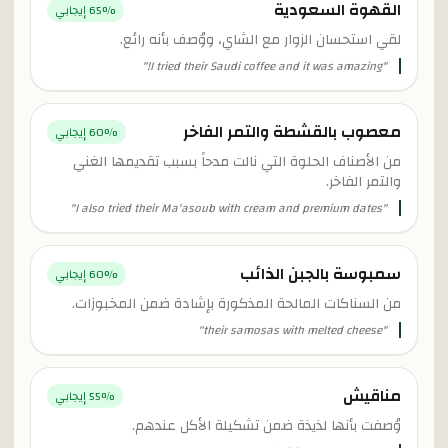
القهوة السعودية
% إيجابي
65
لقي استحسان الزوار مع الشاي، ووُصف بأنه رائع.
"
I tried their Saudi coffee and it was amazing!
"
معصوب بالقشطة والتمر الفاخر
% إيجابي
60
من الأصناف الحلوة التي نالت مدحاً بسبب تقديمها الغني
والتمر الفاخر.
"
I also tried their Ma'asoub with cream and premium dates
"
سمبوسة بالجبن الذائب
% إيجابي
60
من السناكات المالحة المذكورة بإشادة ضمن المخبوزات.
"
their samosas with melted cheese
"
مناقيش
% إيجابي
55
وُصفت بأنها لذيذة ضمن تشكيلة الأكل عندهم.