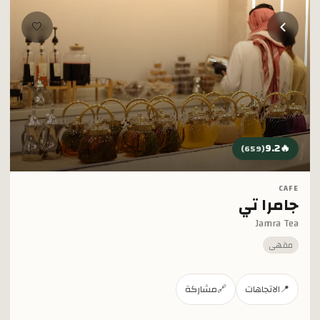
خطي إلى المحتوى الرئيسي
🤍
9.2
🔥
)
659
(
CAFE
جامرا تي
Jamra Tea
مقهى
📍
الاتجاهات
🔗
مشاركة