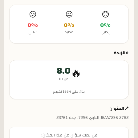
😕
😐
😊
0
%
0
%
0
%
إيجابي
محايد
سلبي
⭐
الزبدة
8.0
🔥
من 10
بناءً على
1964
تقييم
📍
العنوان
JGAA7256 2782 النابع, 7256، جدة 23761
هل لديك سؤال عن هذا المكان؟