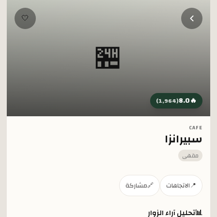
خطي إلى المحتوى الرئيسي
🤍
🏪
8.0
🔥
)
1,964
(
CAFE
سبيرانزا
مقهى
📍
الاتجاهات
🔗
مشاركة
📊
تحليل آراء الزوار