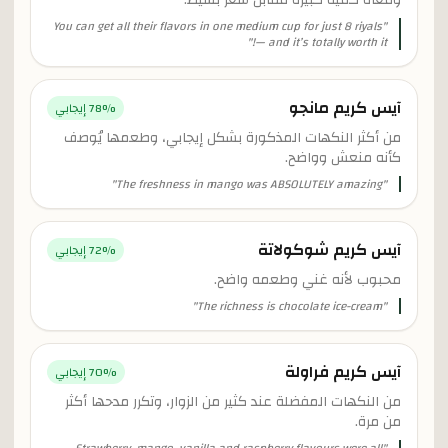
ومعاه كمية كبيرة مقابل سعر بسيط.
You can get all their flavors in one medium cup for just 8 riyals
"
"
— and it’s totally worth it!
آيس كريم مانجو
% إيجابي
78
من أكثر النكهات المذكورة بشكل إيجابي، وطعمها يُوصف
كأنه منعش وواضح.
"
The freshness in mango was ABSOLUTELY amazing
"
آيس كريم شوكولاتة
% إيجابي
72
محبوب لأنه غني وطعمه واضح.
"
The richness is chocolate ice-cream
"
آيس كريم فراولة
% إيجابي
70
من النكهات المفضلة عند كثير من الزوار، وتكرر مدحها أكثر
من مرة.