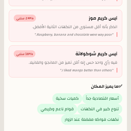
آيس كريم موز
% سلبي
24
انذكر بأنه أقل مستوى من النكهات الثانية الأفضل.
"
Raspberry, banana and chocolate were way poor.
"
آيس كريم شوكولاتة
% سلبي
18
فيه رأي واحد حس إنه أقل تميز من المانجو والفانيلا.
"
I liked mango better than others.
"
✅
ما يميز المكان
أسعار اقتصادية جداً
كميات سخية
تنوع كبير في النكهات
قوام ناعم وكريمي
نكهات فواكه مفضلة عند الزوار