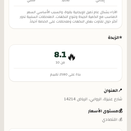
إيجابي
محايد
سلبي
الآراء بشكل عام تميل للإيجابية بقوة، والسبب الأساسي السعر
المناسب مع الكمية الجيدة وتنوع النكهات. الملاحظات السلبية تدور
أكثر حول تفاوت بعض النكهات وملاحظات على الخدمة أحياناً.
⭐
الزبدة
8.1
🔥
من 10
بناءً على
2580
تقييم
📍
العنوان
شارع عنيزة، الروابي، الرياض 14214
💰
مستوى الأسعار
💰 اقتصادي