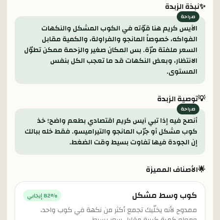
✨
نبذة الزبدة
الآيس كريم هنا قوّته في الكوب المشكل والنكهات
الفواكه، خصوصاً المانجو والفراولة، والكمية مقابل
السعر ملفتة مرّة. بس المكان صغير والزحمة ممكن تطوّل
الانتظار، وبعض النكهات قد ما تعجب الكل بنفس
المستوى.
💡
توصية الزبدة
أنصح فيه إذا تبي آيس كريم اقتصادي بطعم واضح؛ خذ
كوب مشكل أو جرّب المانجو والتيراميسو. فقط خله ببالك
إن الجودة فيها تفاوت بسيط وقت الضغط.
🌟
الأصناف المميزة
كوب وسط مشكل
% إيجابي
82
ممدوح لأنه يخلّيك تجمع أكثر من نكهة في كوب واحد،