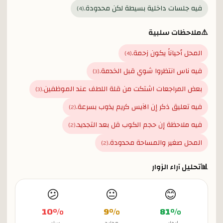
فيه جلسات داخلية بسيطة لكن محدودة.
)
4
(
⚠️
ملاحظات سلبية
المحل أحياناً يكون زحمة.
)
4
(
فيه ناس انتظروا شوي قبل الخدمة.
)
3
(
بعض المراجعات اشتكت من قلة اللطف عند الموظفين.
)
3
(
فيه تعليق ذكر إن الآيس كريم يذوب بسرعة.
)
2
(
فيه ملاحظة إن حجم الكوب قل بعد التجديد.
)
2
(
المحل صغير والمساحة محدودة.
)
2
(
📊
تحليل آراء الزوار
😕
😐
😊
10
%
9
%
81
%