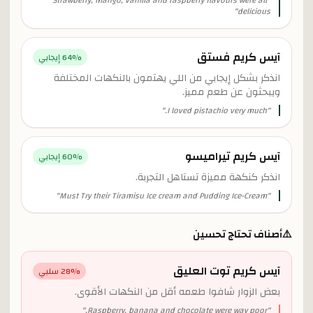
Strawberry, mango, vanilla and raspberry flavours were all
"
"
delicious
آيس كريم فستق
% إيجابي
64
انذكر بشكل إيجابي من اللي يهتمون بالنكهات المختلفة
ويبحثون عن طعم مميز.
"
I loved pistachio very much.
"
آيس كريم تيراميسو
% إيجابي
60
انذكر كنكهة مميزة تستاهل التجربة.
"
Must Try their Tiramisu Ice cream and Pudding Ice-Cream
"
⚠️
أصناف تحتاج تحسين
آيس كريم توت العليق
% سلبي
28
بعض الزوار شافوا طعمه أقل من النكهات الأقوى.
"
Raspberry, banana and chocolate were way poor.
"