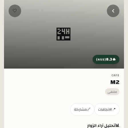
خطي إلى المحتوى الرئيسي
🤍
🏪
8.3
🔥
)
455
(
CAFE
M2
مقهى
📍
الاتجاهات
🔗
مشاركة
📊
تحليل آراء الزوار