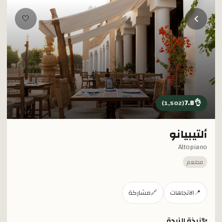
خطي إلى المحتوى الرئيسي
🤍
7.8
👌
)
1,502
(
ألتيبيانو
Altopiano
مطعم
📍
الاتجاهات
🔗
مشاركة
✨
نبذة الزبدة