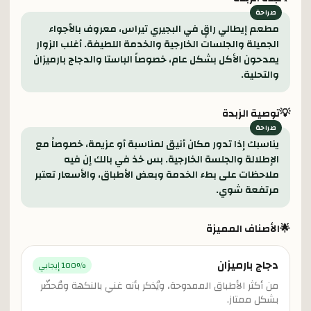
مطعم إيطالي راقٍ في البجيري تيراس، معروف بالأجواء
الجميلة والجلسات الخارجية والخدمة اللطيفة. أغلب الزوار
يمدحون الأكل بشكل عام، خصوصاً الباستا والدجاج بارميزان
والتحلية.
💡
توصية الزبدة
يناسبك إذا تدور مكان أنيق لمناسبة أو عزيمة، خصوصاً مع
الإطلالة والجلسة الخارجية. بس خذ في بالك إن فيه
ملاحظات على بطء الخدمة وبعض الأطباق، والأسعار تعتبر
مرتفعة شوي.
🌟
الأصناف المميزة
دجاج بارميزان
% إيجابي
100
من أكثر الأطباق الممدوحة، ويُذكر بأنه غني بالنكهة ومُحضّر
بشكل ممتاز.