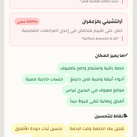
"
and tasted rather sour.
أرانتشيني بالزعفران
% سلبي
100
حصل على تقييم منخفض في إحدى المراجعات التفصيلية.
"
Saffron Arancini 4/10
"
✅
ما يميز المكان
خدمة راقية واهتمام واضح بالضيوف
أجواء أنيقة وتجربة فاين دايننغ
جلسات خارجية مميزة
موقع معروف في البجيري تيراس
أطباق إيطالية تلقى قبولاً جيداً
📝
نقاط للتحسين
تقليل بطء الخدمة وقت الزحمة
تحسين ثبات جودة الأطباق