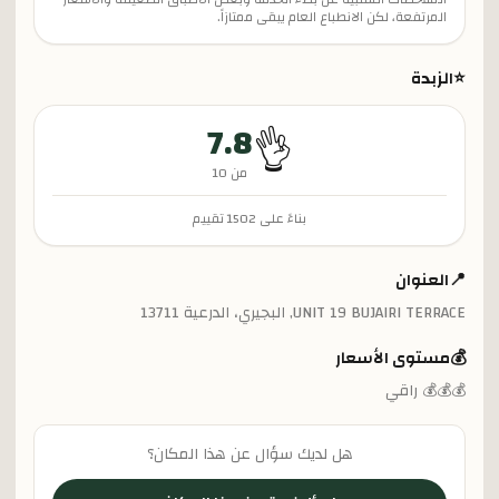
المرتفعة، لكن الانطباع العام يبقى ممتازاً.
⭐
الزبدة
7.8
👌
من 10
بناءً على
1502
تقييم
📍
العنوان
UNIT 19 BUJAIRI TERRACE, البجيري، الدرعية 13711
💰
مستوى الأسعار
💰💰💰 راقي
هل لديك سؤال عن هذا المكان؟