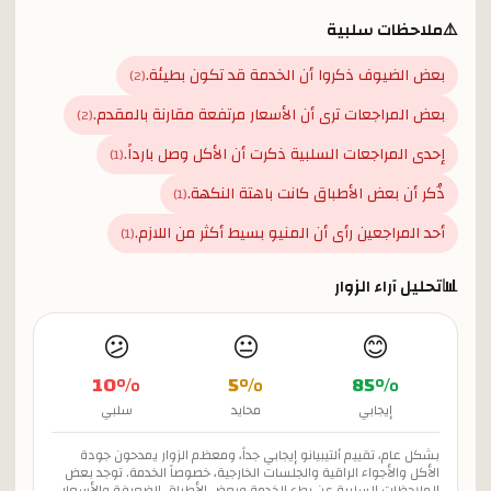
⚠️
ملاحظات سلبية
بعض الضيوف ذكروا أن الخدمة قد تكون بطيئة.
)
2
(
بعض المراجعات ترى أن الأسعار مرتفعة مقارنة بالمقدم.
)
2
(
إحدى المراجعات السلبية ذكرت أن الأكل وصل بارداً.
)
1
(
ذُكر أن بعض الأطباق كانت باهتة النكهة.
)
1
(
أحد المراجعين رأى أن المنيو بسيط أكثر من اللازم.
)
1
(
📊
تحليل آراء الزوار
😕
😐
😊
10
%
5
%
85
%
إيجابي
محايد
سلبي
بشكل عام، تقييم ألتيبيانو إيجابي جداً، ومعظم الزوار يمدحون جودة
الأكل والأجواء الراقية والجلسات الخارجية، خصوصاً الخدمة. توجد بعض
الملاحظات السلبية عن بطء الخدمة وبعض الأطباق الضعيفة والأسعار