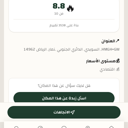
8.8
🔥
من 10
بناءً على
3538
تقييم
📍
العنوان
HMGH+GW, السويدي, الدائري الجنوبي ,نمار, الرياض 14962
💰
مستوى الأسعار
💰 اقتصادي
هل لديك سؤال عن هذا المكان؟
اسأل زبدة عن هذا المكان
الاتجاهات