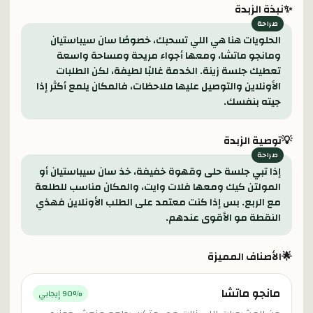
✨
نبذة الزبدة
الحلويات هنا هي اللي تسحبك، خصوصًا سان سيباستيان
ومانجو ماتشا، ومعها أجواء مريحة ومساحة واسعة
تعطيك جلسة زينة. الخدمة غالبًا لطيفة، لكن الطلبات
الأونلاين والتوصيل عليها ملاحظات، فالمكان يلمع أكثر إذا
جيته بنفسك.
💡
توصية الزبدة
إذا تبي جلسة حلى وقهوة خفيفة، خذ سان سيباستيان أو
المولتن كيك ومعها فلات وايت، والمكان مناسب للطلعة
مع الربع. بس إذا كنت معتمد على الطلب الأونلاين فهذي
النقطة مو الأقوى عندهم.
🌟
الأصناف المميزة
مانجو ماتشا
% إيجابي
90