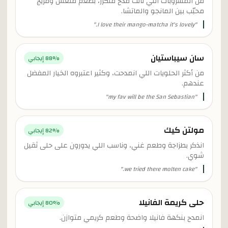
من المشروبات اللي نالت مدح متكرر، بطعم منعش ومزيج
محبّب بين المانجو والماتشا.
"
I love their mango-matcha it's lovely.
"
سان سيباستيان
% إيجابي
88
من أكثر الحلويات اللي انمدحت، وكثير اعتبروه الخيار المفضل
عندهم.
"
my fav will be the San Sebastian
"
مولتن كيك
% إيجابي
82
انذكر بطزاجة وطعم غني، وناسب اللي يدورون على حلى ثقيل
شوي.
"
we tried there molten cake.
"
حلى كريمة الفانيلا
% إيجابي
80
انمدح بنكهة فانيلا واضحة وطعم كريمي متوازن.