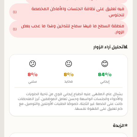
فيه تعليق على نظافة الجلسات والأماكن المخصصة
)
1
(
للجلوس.
منطقة السطح ما فيها سماح للتدخين وهذا ما عجب بعض
)
1
(
الزوار.
📊
تحليل آراء الزوار
😕
😐
😊
8
%
8
%
84
%
إيجابي
محايد
سلبي
بشكل عام، المقهى عليه انطباع إيجابي قوي من ناحية الحلويات
والأجواء والجلسات الواسعة وحسن تعامل الموظفين. أبرز الملاحظات
كانت على الخدمة غير الثابتة، خصوصًا الطلبات الأونلاين والتوصيل، مع
كم تعليق على القهوة نفسها.
⭐
الزبدة