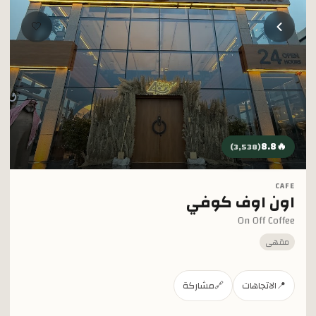
خطي إلى المحتوى الرئيسي
🤍
8.8
🔥
)
3,538
(
CAFE
اون اوف كوفي
On Off Coffee
مقهى
📍
الاتجاهات
🔗
مشاركة