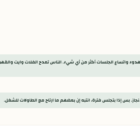
لهدوء واتساع الجلسات أكثر من أي شيء. الناس تمدح الفلات وايت والقهو
ز. بس إذا بتجلس فترة، انتبه إن بعضهم ما ارتاح مع الطاولات للشغل.