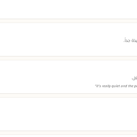
ة جداً.
ل.
"
it’s really quiet and the p