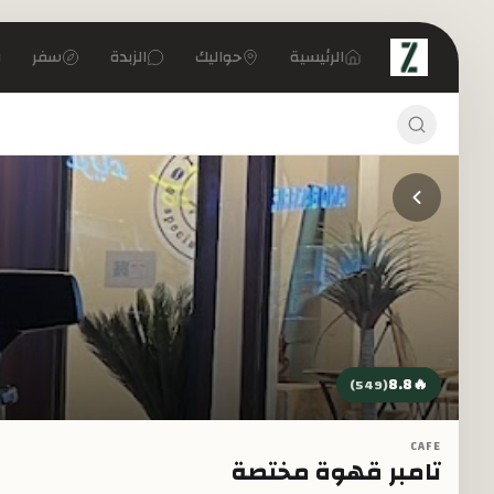
تخطي إلى المحتوى الرئيسي
الرئيسية
حواليك
الزبدة
سفر
8.8
🔥
)
549
(
CAFE
تامبر قهوة مختصة