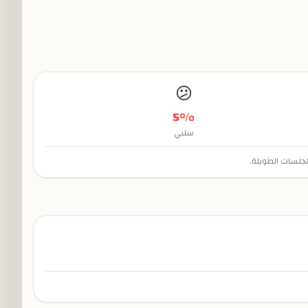
😕
5
%
سلبي
لجلسات الطويلة.