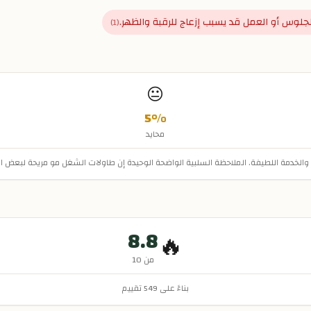
لجلوس أو العمل قد يسبب إزعاج للرقبة والظهر.
)
1
(
😐
5
%
محايد
 والخدمة اللطيفة. الملاحظة السلبية الواضحة الوحيدة إن طاولات الشغل مو مريحة لبعض ا
8.8
🔥
من 10
بناءً على
549
تقييم