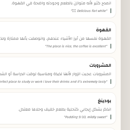
انمدح كثير لأنه متوازن بالطعم وجودته واضحة في القهوة.
"
Delicious flat white 👍🏼
"
القهوة
القهوة نفسها من أبرز الأشياء عندهم، وانوصفت بأنها ممتازة ولذيذ
"
The place is nice, the coffee is excellent
"
المشروبات
المشروبات عجبت الزوار لأنها لذيذة ومناسبة لوقت الدراسة أو الشغ
erfect place to study or work i love their drinks and it’s extremely tasty
"
بودينغ
انذكر بشكل إيجابي كتحلية بطعم خفيف وحلاها معتدل.
"
Pudding 9/10, mildly sweet
"