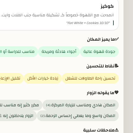
كوكيز
انمدحت مع القهوة خصوصاً كـ تشكيلة مناسبة جنب الفلات وايت.
"
Flat White + Cookies 10/10
"
✅
ما يميز المكان
جودة قهوة عالية
أجواء هادئة ومريحة
مناسب للدراسة أو ا
📝
نقاط للتحسين
تحسين راحة الطاولات للشغل
زيادة خيارات الأكل
تقليل الإزعا
💚
ما يقوله الزوار
المكان هادي ومناسب للزيارة المركزة.
مكرر كثير إنه مناسب لل
)
4
(
المكان واسع وما يعطي إحساس الزحمة.
الزوار يلاحظون إنه غ
)
2
(
⚠️
ملاحظات سلبية