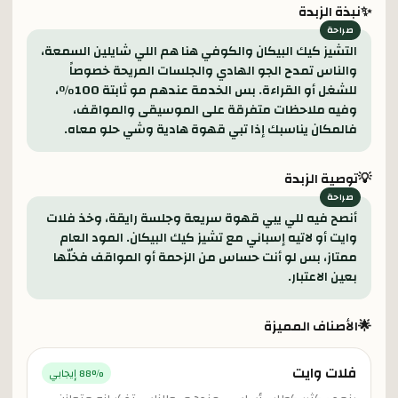
✨
نبذة الزبدة
التشيز كيك البيكان والكوفي هنا هم اللي شايلين السمعة،
والناس تمدح الجو الهادي والجلسات المريحة خصوصاً
للشغل أو القراءة. بس الخدمة عندهم مو ثابتة 100٪،
وفيه ملاحظات متفرقة على الموسيقى والمواقف،
فالمكان يناسبك إذا تبي قهوة هادية وشي حلو معاه.
💡
توصية الزبدة
أنصح فيه للي يبي قهوة سريعة وجلسة رايقة، وخذ فلات
وايت أو لاتيه إسباني مع تشيز كيك البيكان. المود العام
ممتاز، بس لو أنت حساس من الزحمة أو المواقف فخلّها
بعين الاعتبار.
🌟
الأصناف المميزة
فلات وايت
% إيجابي
88