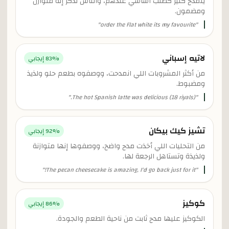
ينمدح كثير كطلب أساسي عندهم، والناس تذكر إنه متوازن
ومضمون.
"
order the Flat white its my favourite
"
لاتيه إسباني
% إيجابي
83
من أكثر المشروبات اللي انمدحت، ووصفوه بطعم حلو ولذيذ
ومضبوط.
"
The hot Spanish latte was delicious (18 riyals).
"
تشيز كيك بيكان
% إيجابي
92
من التحليات اللي أخذت مدح واضح، ووصفوها إنها متوازنة
ولذيذة وتستاهل الرجعة لها.
"
The pecan cheesecake is amazing, I'd go back just for it!
"
كوكيز
% إيجابي
86
الكوكيز عليها مدح ثابت من ناحية الطعم والجودة.