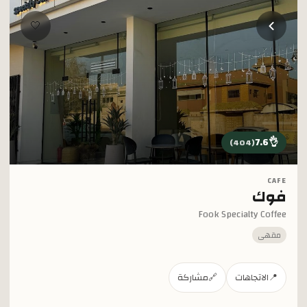
خطي إلى المحتوى الرئيسي
🤍
7.6
👌
)
404
(
CAFE
فوك
Fook Specialty Coffee
مقهى
📍
الاتجاهات
🔗
مشاركة