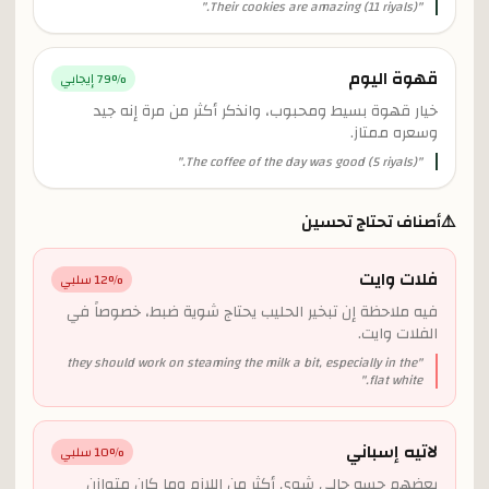
"
Their cookies are amazing (11 riyals).
"
قهوة اليوم
% إيجابي
79
خيار قهوة بسيط ومحبوب، وانذكر أكثر من مرة إنه جيد
وسعره ممتاز.
"
The coffee of the day was good (5 riyals).
"
⚠️
أصناف تحتاج تحسين
فلات وايت
% سلبي
12
فيه ملاحظة إن تبخير الحليب يحتاج شوية ضبط، خصوصاً في
الفلات وايت.
they should work on steaming the milk a bit, especially in the
"
"
flat white.
لاتيه إسباني
% سلبي
10
بعضهم حسه حالي شوي أكثر من اللازم وما كان متوازن