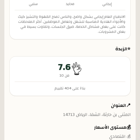
إيجابي
محايد
سلبي
الانطباع العام إيجابي بشكل واضح، والناس تمدح القهوة والتشيز كيك
والأجواء الهادية المناسبة للشغل وتعامل الموظفين. أكثر الملاحظات
كانت على بعض مشاكل الخدمة، ضيق الجلسات، وتفاوت بسيط في
بعض المشروبات.
⭐
الزبدة
7.6
👌
من 10
بناءً على
404
تقييم
📍
العنوان
المثنى بن حارثة، الشفا، الرياض 14713
💰
مستوى الأسعار
💰 اقتصادي