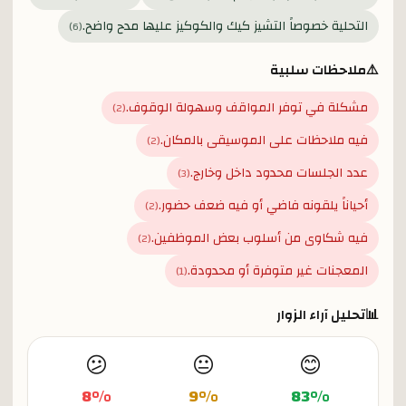
التحلية خصوصاً التشيز كيك والكوكيز عليها مدح واضح.
)
6
(
⚠️
ملاحظات سلبية
مشكلة في توفر المواقف وسهولة الوقوف.
)
2
(
فيه ملاحظات على الموسيقى بالمكان.
)
2
(
عدد الجلسات محدود داخل وخارج.
)
3
(
أحياناً يلقونه فاضي أو فيه ضعف حضور.
)
2
(
فيه شكاوى من أسلوب بعض الموظفين.
)
2
(
المعجنات غير متوفرة أو محدودة.
)
1
(
📊
تحليل آراء الزوار
😕
😐
😊
8
%
9
%
83
%