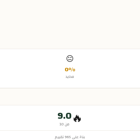
😐
0
%
محايد
9.0
🔥
من 10
بناءً على
965
تقييم