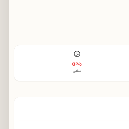
😕
0
%
سلبي