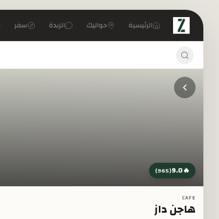
تخطي إلى المحتوى الرئيسي
الرئيسية
حواليك
الزبدة
سفر
9.0
🔥
)
965
(
CAFE
هاجن داز