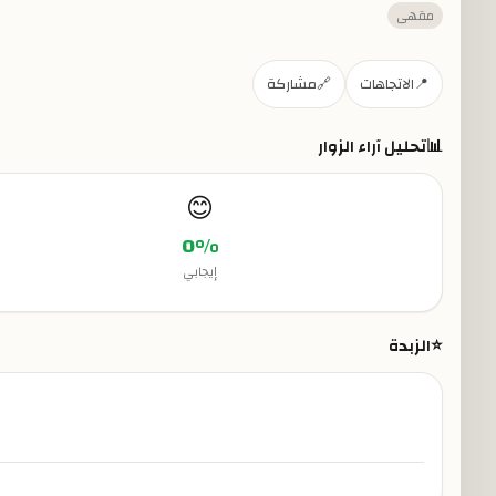
مقهى
📍
الاتجاهات
🔗
مشاركة
📊
تحليل آراء الزوار
😊
0
%
إيجابي
⭐
الزبدة