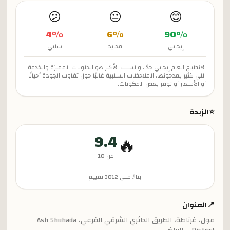
😕
😐
😊
4
%
6
%
90
%
إيجابي
محايد
سلبي
الانطباع العام إيجابي جدًا، والسبب الأكبر هو الحلويات المميزة والخدمة
اللي كثير يمدحونها. الملاحظات السلبية غالبًا حول تفاوت الجودة أحيانًا
أو الأسعار أو توفر بعض المكونات.
⭐
الزبدة
9.4
🔥
من 10
بناءً على
3012
تقييم
📍
العنوان
مول، غرناطة، الطريق الدائري الشرقي الفرعي، Ash Shuhada