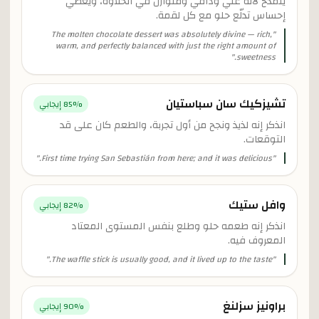
ينمدح لأنه غني ودافي ومتوازن في الحلاوة، ويعطي
إحساس تدلّع حلو مع كل لقمة.
The molten chocolate dessert was absolutely divine — rich,
"
warm, and perfectly balanced with just the right amount of
"
sweetness.
تشيزكيك سان سباستيان
% إيجابي
85
انذكر إنه لذيذ ونجح من أول تجربة، والطعم كان على قد
التوقعات.
"
First time trying San Sebastián from here; and it was delicious.
"
وافل ستيك
% إيجابي
82
انذكر إنه طعمه حلو وطلع بنفس المستوى المعتاد
المعروف فيه.
"
The waffle stick is usually good, and it lived up to the taste.
"
براونيز سزلنغ
% إيجابي
90