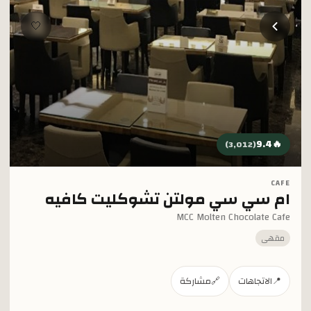
خطي إلى المحتوى الرئيسي
🤍
9.4
🔥
)
3,012
(
CAFE
ام سي سي مولتن تشوكليت كافيه
MCC Molten Chocolate Cafe
مقهى
📍
الاتجاهات
🔗
مشاركة