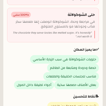
حلى الشوكولاتة
% سلبي
100
في مراجعة وحدة، الشوكولاتة انوصفت إنها طعمها سكر
مذاب وجودتها مو بالمستوى المتوقع.
The chocolate they serve tastes like melted sugar. It’s honestly
"
"
not worth it.
✅
ما يميز المكان
حلويات الشوكولاتة هي سبب الزيارة الأساسي
خدمة ودودة ومتابعة من الطاقم
مناسب للجلسات الخفيفة والطلعات
بعض الأصناف حصصها سخية
أجواء لطيفة داخل المول
📝
نقاط للتحسين