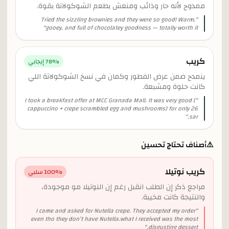
ممدوح لأنه حار وذائب ومنعش بطعم الشوكولاتة بقوة.
Tried the sizzling brownies and they were so good! Warm,
"
"
gooey, and full of chocolatey goodness — totally worth it
كريب
% إيجابي
78
ينمدح ضمن عرض الفطور وكمان في نسخ الشوكولاتة اللي
كانت حلوة ومشبعة.
I took a breakfast offer at MCC Granada Mall. It was very good (
"
cappuccino + crepe scrambled egg and mushrooms) for only 26
"
sar.
⚠️
أصناف تحتاج تحسين
كريب نوتيلا
% سلبي
100
مراجع ذكر إن الطلب انقبل رغم إن النوتيلا مو موجودة،
والنتيجة كانت مخيبة.
I came and asked for Nutella crepe. They accepted my order
"
even tho they don’t have Nutella.what I received was the most
"
disgusting dessert.