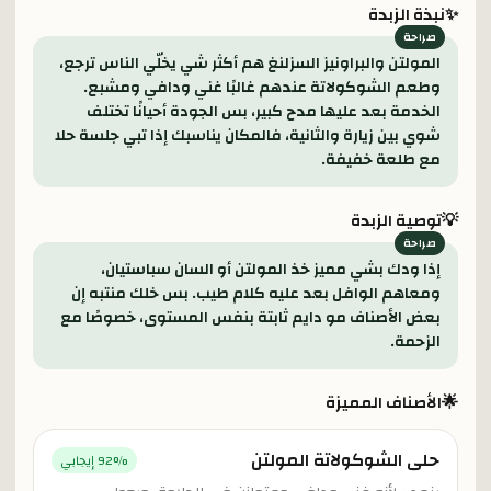
✨
نبذة الزبدة
المولتن والبراونيز السزلنغ هم أكثر شي يخلّي الناس ترجع،
وطعم الشوكولاتة عندهم غالبًا غني ودافي ومشبع.
الخدمة بعد عليها مدح كبير، بس الجودة أحيانًا تختلف
شوي بين زيارة والثانية، فالمكان يناسبك إذا تبي جلسة حلا
مع طلعة خفيفة.
💡
توصية الزبدة
إذا ودك بشي مميز خذ المولتن أو السان سباستيان،
ومعاهم الوافل بعد عليه كلام طيب. بس خلك منتبه إن
بعض الأصناف مو دايم ثابتة بنفس المستوى، خصوصًا مع
الزحمة.
🌟
الأصناف المميزة
حلى الشوكولاتة المولتن
% إيجابي
92