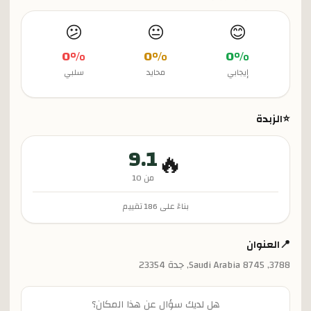
😕
😐
😊
0
%
0
%
0
%
إيجابي
محايد
سلبي
⭐
الزبدة
9.1
🔥
من 10
بناءً على
186
تقييم
📍
العنوان
3788, Saudi Arabia 8745, جدة 23354
هل لديك سؤال عن هذا المكان؟