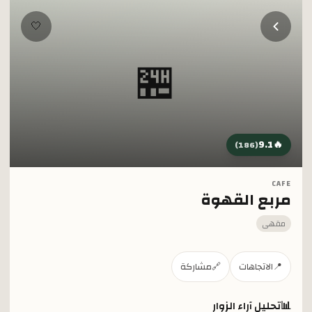
خطي إلى المحتوى الرئيسي
🤍
🏪
9.1
🔥
)
186
(
CAFE
مربع القهوة
مقهى
📍
الاتجاهات
🔗
مشاركة
📊
تحليل آراء الزوار