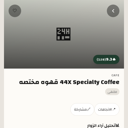
خطي إلى المحتوى الرئيسي
🤍
🏪
9.3
🔥
)
128
(
CAFE
44X Specialty Coffee قهوه مختصه
مقهى
📍
الاتجاهات
🔗
مشاركة
📊
تحليل آراء الزوار