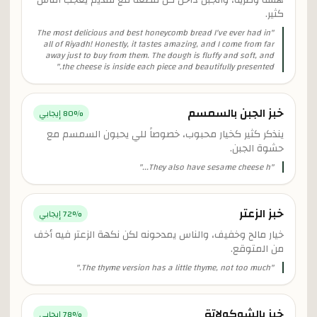
هشة وطرية، والجبن داخل كل قطعة مع تقديم يعجب الناس
كثير.
The most delicious and best honeycomb bread I've ever had in
"
all of Riyadh! Honestly, it tastes amazing, and I come from far
away just to buy from them. The dough is fluffy and soft, and
"
the cheese is inside each piece and beautifully presented.
خبز الجبن بالسمسم
% إيجابي
80
ينذكر كثير كخيار محبوب، خصوصاً للي يحبون السمسم مع
حشوة الجبن.
"
They also have sesame cheese h...
"
خبز الزعتر
% إيجابي
72
خيار مالح وخفيف، والناس يمدحونه لكن نكهة الزعتر فيه أخف
من المتوقع.
"
The thyme version has a little thyme, not too much.
"
خبز بالشوكولاتة
% إيجابي
78