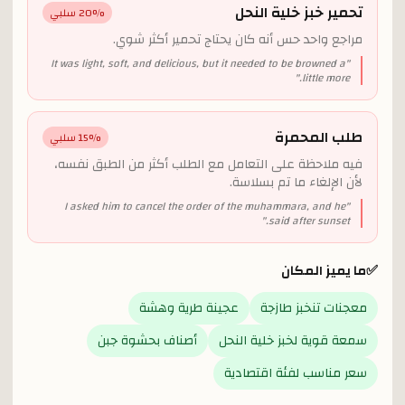
تحمير خبز خلية النحل
% سلبي
20
مراجع واحد حس أنه كان يحتاج تحمير أكثر شوي.
It was light, soft, and delicious, but it needed to be browned a
"
"
little more.
طلب المحمرة
% سلبي
15
فيه ملاحظة على التعامل مع الطلب أكثر من الطبق نفسه،
لأن الإلغاء ما تم بسلاسة.
I asked him to cancel the order of the muhammara, and he
"
"
said after sunset.
✅
ما يميز المكان
معجنات تنخبز طازجة
عجينة طرية وهشة
سمعة قوية لخبز خلية النحل
أصناف بحشوة جبن
سعر مناسب لفئة اقتصادية