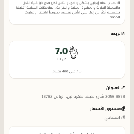
الانطباع العام إيجابي بشكل واضح، والناس تكرر مدح خبز خلية النحل
والعجينة الطرية والحشوة الجبنية والطزاجة. الملاحظات السلبية أغلبها
تشغيلية أكثر من إنها على الأكل نفسه، خصوصاً الانتظار وتفاوت
الخدمة.
⭐
الزبدة
7.0
👌
من 10
بناءً على
466
تقييم
📍
العنوان
8878 3056 شارع طيبة، ظهرة لبن، الرياض 13782
💰
مستوى الأسعار
💰 اقتصادي