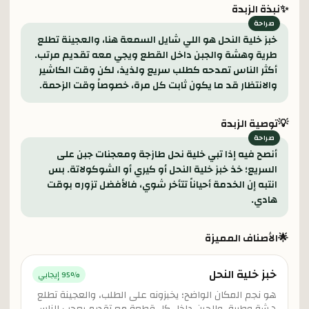
✨
نبذة الزبدة
خبز خلية النحل هو اللي شايل السمعة هنا، والعجينة تطلع
طرية وهشة والجبن داخل القطع ويجي معه تقديم مرتب.
أكثر الناس تمدحه كطلب سريع ولذيذ، لكن وقت الكاشير
والانتظار قد ما يكون ثابت كل مرة، خصوصاً وقت الزحمة.
💡
توصية الزبدة
أنصح فيه إذا تبي خلية نحل طازجة ومعجنات جبن على
السريع؛ خذ خبز خلية النحل أو كيري أو الشوكولاتة. بس
انتبه إن الخدمة أحياناً تتأخر شوي، فالأفضل تزوره بوقت
هادي.
🌟
الأصناف المميزة
خبز خلية النحل
% إيجابي
95
هو نجم المكان الواضح؛ يخبزونه على الطلب، والعجينة تطلع