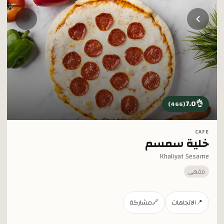
خطي إلى المحتوى الرئيسي
🤍
7.0
👌
)
466
(
CAFE
خلية سمسم
Khaliyat Sesame
مقهى
📍
الاتجاهات
🔗
مشاركة