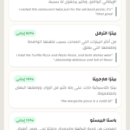
الإيطالي الواضح، وكثير يرجعون له بسببه.
I visited this restaurant twice just for the red basil pasta; it’s
"
"
that good!
بيتزا الترفل
% إيجابي
82
من أكثر البيتزات اللي انمدحت بسبب نكهتها الواضحة
وطعمها اللي يعلق.
I tried the Truffle Pizza and Pesto Pasta, and both dishes were
"
"
absolutely delicious and full of flavor.
بيتزا مارجريتا
% إيجابي
76
بيتزا كلاسيكية حازت على رضا كثير من الزوار، ووصفها البعض
بالمضمونة.
"
the margarita pizza is a solid 10
"
باستا البيستو
% إيجابي
72
انمدحت من ناحية النكهة والجودة، وغالبًا تجي ضمن أطباق