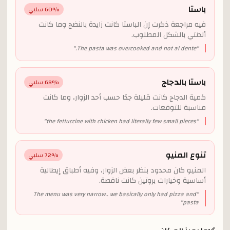
باستا
% سلبي
60
فيه مراجعة ذكرت إن الباستا كانت زايدة بالنضج وما كانت
ألدنتي بالشكل المطلوب.
"
The pasta was overcooked and not al dente.
"
باستا بالدجاج
% سلبي
68
كمية الدجاج كانت قليلة جدًا حسب أحد الزوار، وما كانت
مناسبة للتوقعات.
"
the fettuccine with chicken had literally few small pieces
"
تنوع المنيو
% سلبي
72
المنيو كان محدود بنظر بعض الزوار، وفيه أطباق إيطالية
أساسية وخيارات بروتين كانت ناقصة.
The menu was very narrow.. we basically only had pizza and
"
"
pasta