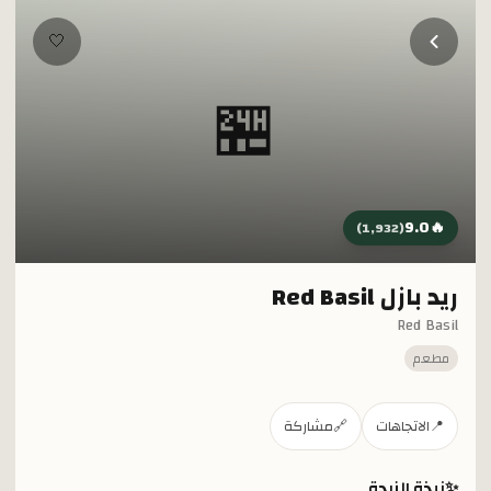
خطي إلى المحتوى الرئيسي
🤍
🏪
9.0
🔥
)
1,932
(
ريد بازل Red Basil
Red Basil
مطعم
📍
الاتجاهات
🔗
مشاركة
✨
نبذة الزبدة