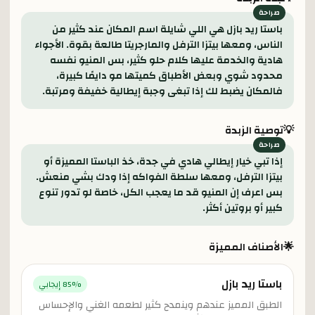
باستا ريد بازل هي اللي شايلة اسم المكان عند كثير من
الناس، ومعها بيتزا الترفل والمارجريتا طالعة بقوة. الأجواء
هادية والخدمة عليها كلام حلو كثير، بس المنيو نفسه
محدود شوي وبعض الأطباق كميتها مو دايمًا كبيرة،
فالمكان يضبط لك إذا تبغى وجبة إيطالية خفيفة ومرتبة.
💡
توصية الزبدة
إذا تبي خيار إيطالي هادي في جدة، خذ الباستا المميزة أو
بيتزا الترفل، ومعها سلطة الفواكه إذا ودك بشي منعش.
بس اعرف إن المنيو قد ما يعجب الكل، خاصة لو تدور تنوع
كبير أو بروتين أكثر.
🌟
الأصناف المميزة
باستا ريد بازل
% إيجابي
85
الطبق المميز عندهم وينمدح كثير لطعمه الغني والإحساس