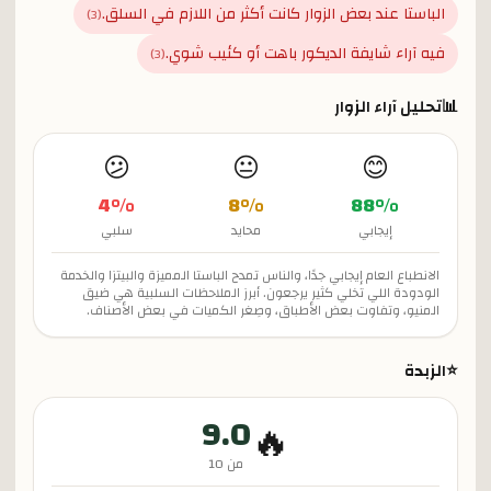
الباستا عند بعض الزوار كانت أكثر من اللازم في السلق.
)
3
(
فيه آراء شايفة الديكور باهت أو كئيب شوي.
)
3
(
📊
تحليل آراء الزوار
😕
😐
😊
4
%
8
%
88
%
إيجابي
محايد
سلبي
الانطباع العام إيجابي جدًا، والناس تمدح الباستا المميزة والبيتزا والخدمة
الودودة اللي تخلي كثير يرجعون. أبرز الملاحظات السلبية هي ضيق
المنيو، وتفاوت بعض الأطباق، وصِغر الكميات في بعض الأصناف.
⭐
الزبدة
9.0
🔥
من 10