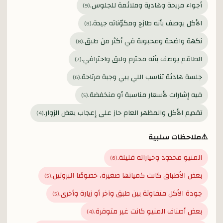
أجواء مريحة وهادية وملائمة للجلوس.
)
9
(
الأكل يوصف بأنه طازج ومكوّناته جيدة.
)
8
(
نكهة واضحة ومحبوبة في أكثر من طبق.
)
8
(
الطاقم يوصف بأنه محترم ولبق واحترافي.
)
7
(
جلسة هادئة تناسب اللي يبي وجبة مرتاحة.
)
6
(
فيه إشارات لأسعار مناسبة أو منخفضة.
)
5
(
تقديم الأكل والمظهر العام حاز على إعجاب بعض الزوار.
)
4
(
⚠️
ملاحظات سلبية
المنيو محدود وخياراته قليلة.
)
6
(
بعض الأطباق كانت كمياتها صغيرة، خصوصًا البروتين.
)
5
(
جودة الأكل متفاوتة بين طبق وآخر أو زيارة وأخرى.
)
5
(
بعض أصناف المنيو كانت غير متوفرة.
)
4
(