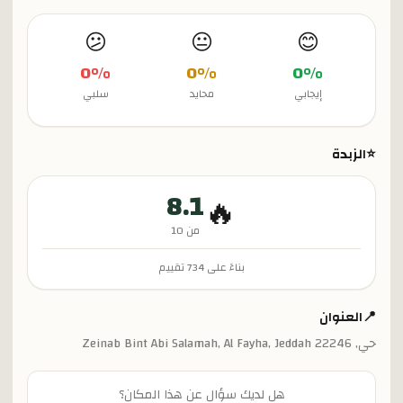
😕
😐
😊
0
%
0
%
0
%
إيجابي
محايد
سلبي
⭐
الزبدة
8.1
🔥
من 10
بناءً على
734
تقييم
📍
العنوان
حي, Zeinab Bint Abi Salamah, Al Fayha, Jeddah 22246
هل لديك سؤال عن هذا المكان؟