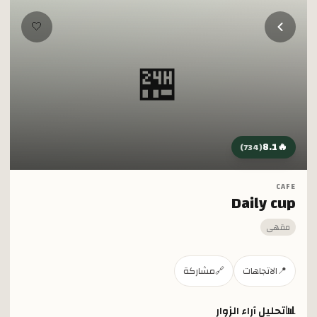
خطي إلى المحتوى الرئيسي
🤍
🏪
8.1
🔥
)
734
(
CAFE
Daily cup
مقهى
📍
الاتجاهات
🔗
مشاركة
📊
تحليل آراء الزوار