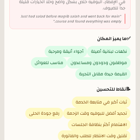
في الإفطار، البوفيه خلص بشكل واضح وخلا الخيارات قليلة
جداً للضيوف.
Just had salad before magrib salah and went back for main
"
"
course and found everything was empty.
✅
ما يميز المكان
نكهات لبنانية أصيلة
أجواء أنيقة ومرحبة
موظفون ودودون ومساعدون
مناسب للعوائل
القيمة جيدة مقابل التجربة
📝
نقاط للتحسين
ثبات أكبر في متابعة الخدمة
تجديد أفضل للبوفيه وقت الزحمة
رفع جودة الحلى
الاهتمام أكثر بنظافة الجلسات
تقليل وقت الانتظار للطلب والفاتورة