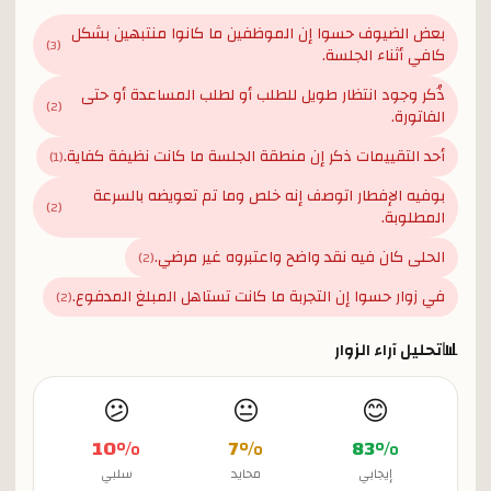
بعض الضيوف حسوا إن الموظفين ما كانوا منتبهين بشكل
)
3
(
كافي أثناء الجلسة.
ذُكر وجود انتظار طويل للطلب أو لطلب المساعدة أو حتى
)
2
(
الفاتورة.
أحد التقييمات ذكر إن منطقة الجلسة ما كانت نظيفة كفاية.
)
1
(
بوفيه الإفطار اتوصف إنه خلص وما تم تعويضه بالسرعة
)
2
(
المطلوبة.
الحلى كان فيه نقد واضح واعتبروه غير مرضي.
)
2
(
في زوار حسوا إن التجربة ما كانت تستاهل المبلغ المدفوع.
)
2
(
📊
تحليل آراء الزوار
😕
😐
😊
10
%
7
%
83
%
إيجابي
محايد
سلبي