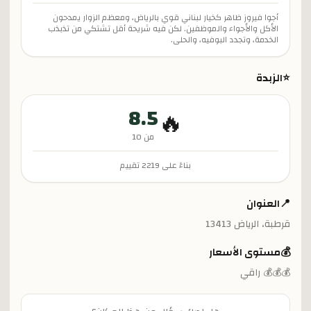
أجوا فيروز ظاهر كخيار لبناني قوي بالرياض، ومعظم الزوار يمدحون
الأكل والأجواء والموظفين. لكن فيه شريحة أقل تشتكي من تذبذب
الخدمة، وتجدد البوفيه، والحلى.
⭐
الزبدة
8.5
🔥
من 10
بناءً على
2219
تقييم
📍
العنوان
قرطبة، الرياض 13413
💰
مستوى الأسعار
💰💰💰 راقي