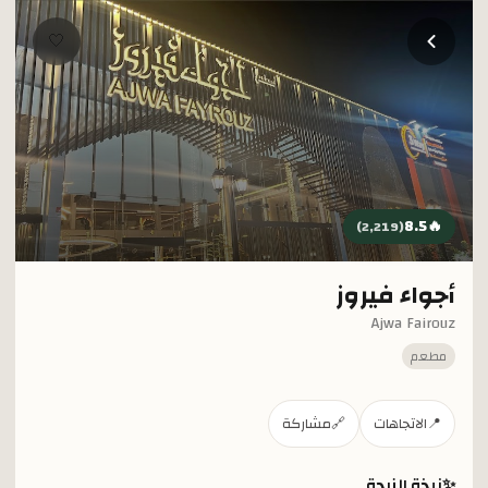
خطي إلى المحتوى الرئيسي
🤍
8.5
🔥
)
2,219
(
أجواء فيروز
Ajwa Fairouz
مطعم
📍
الاتجاهات
🔗
مشاركة
✨
نبذة الزبدة