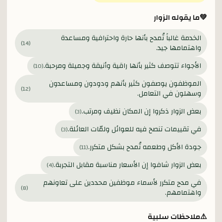
💚
ما يقوله الزوار
الخدمة غالباً تُمدح بأنها حارة واحترافية ومساعدة
)
14
(
واهتمامها جيد.
الأجواء تتوصف كثير بأنها راقية وأنيقة وجميلة ومرحبة.
)
10
(
الموظفون يوصفون كثير بأنهم ودودون ومساعدون
)
12
(
وسهلون في التعامل.
بعض الزوار ذكروا إن المكان نظيف ومرتب.
)
3
(
في تقييمات تنصح فيه للعوائل ولمّات العائلة.
)
3
(
جودة الأكل وطعمه تُمدح بشكل متكرر.
)
11
(
بعض الزوار شافوا إن الأسعار مناسبة مقابل التجربة.
)
4
(
في مدح متكرر لأسماء موظفين محددين على تعاونهم
)
8
(
واهتمامهم.
⚠️
ملاحظات سلبية