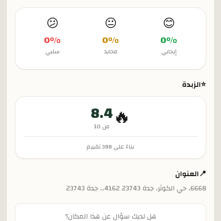
😕
😐
😊
0
%
0
%
0
%
إيجابي
محايد
سلبي
⭐
الزبدة
8.4
🔥
من 10
بناءً على
388
تقييم
📍
العنوان
6668، حي الكوثر، جدة 23743 4162،، جدة 23743
هل لديك سؤال عن هذا المكان؟