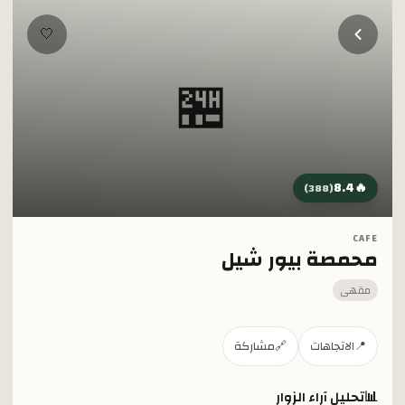
خطي إلى المحتوى الرئيسي
🤍
🏪
8.4
🔥
)
388
(
CAFE
محمصة بيور شيل
مقهى
📍
الاتجاهات
🔗
مشاركة
📊
تحليل آراء الزوار