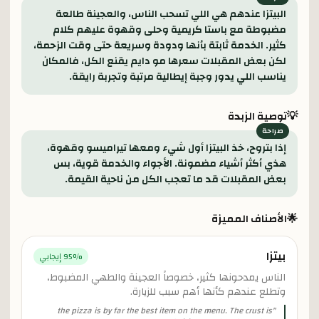
البيتزا عندهم هي اللي تسحب الناس، والعجينة طالعة
مضبوطة مع باستا كريمية وحلى وقهوة عليهم كلام
كثير. الخدمة ثابتة بأنها ودودة وسريعة حتى وقت الزحمة،
لكن بعض المقبلات سعرها مو دايم يقنع الكل، فالمكان
يناسب اللي يدور وجبة إيطالية مرتبة وتجربة رايقة.
💡
توصية الزبدة
إذا بتروح، خذ البيتزا أول شيء ومعها تيراميسو وقهوة،
هذي أكثر أشياء مضمونة. الأجواء والخدمة قوية، بس
بعض المقبلات قد ما تعجب الكل من ناحية القيمة.
🌟
الأصناف المميزة
بيتزا
% إيجابي
95
الناس يمدحونها كثير، خصوصاً العجينة والطهي المضبوط،
وتطلع عندهم كأنها أهم سبب للزيارة.
the pizza is by far the best item on the menu. The crust is
"