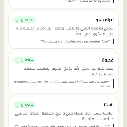
"
delicious and perfectly done.
تيراميسو
% إيجابي
90
ينمدح بطعمه الغني والمميز، وبعض المراجعات وصفته بأنه
على مستوى عالي جداً.
"
the tiramisu and coffee was on another level
"
قهوة
% إيجابي
85
ينذكر كثير مع الحلى لأنه يكمّل التجربة، وطعمه عندهم
يستاهل الطلب.
recommend the risotto, and for sure you shall not miss to have
"
"
coffee
باستا
% إيجابي
85
الباستا بشكل عام عليها مدح واضح، خصوصاً القوام الكريمي
والنكهات المتوازنة.
"
The mushroom penne with white sauce is creamy and flavorful
"