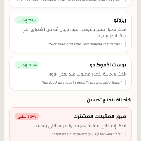
ريزوتو
% إيجابي
75
انذكر كخيار مميز ومُوصى فيه، ويبان أنه من الأطباق اللي
تترك انطباع جيد.
"
Nice food and vibe, recommend the risotto
"
توست الأفوكادو
% إيجابي
70
انذكر بإيجابية كخيار محبوب عند بعض الزوار.
"
the food was great specially the avocado toast
"
⚠️
أصناف تحتاج تحسين
طبق المقبلات المشترك
% سلبي
80
انذكر إنه غالي مقارنةً بحجمه والقيمة اللي يقدمها.
"
I felt was overpriced (99 sr) for what it is.
"