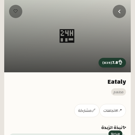
خطي إلى المحتوى الرئيسي
🤍
🏪
7.8
👌
)
839
(
Eataly
مطعم
📍
الاتجاهات
🔗
مشاركة
✨
نبذة الزبدة