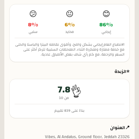
😕
😐
😊
8
%
6
%
86
%
إيجابي
محايد
سلبي
الانطباع العام إيجابي بشكل واضح، وأقوى نقاطه البيتزا والباستا والحلى
مع خدمة ممتازة ومتكررة الثناء. الملاحظات السلبية تتركز أكثر على
السعر والزحمة، مع كم رأي شاف بعض الأطباق عادية.
⭐
الزبدة
7.8
👌
من 10
بناءً على
839
تقييم
📍
العنوان
Vibes, Al Andalus, Ground floor, Jeddah 23326