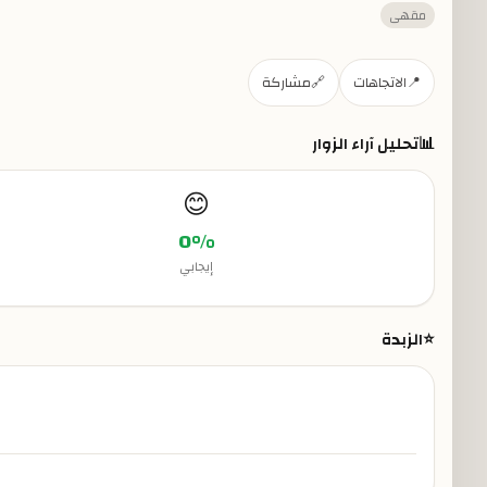
مقهى
📍
الاتجاهات
🔗
مشاركة
📊
تحليل آراء الزوار
😊
0
%
إيجابي
⭐
الزبدة