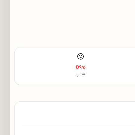
😕
0
%
سلبي