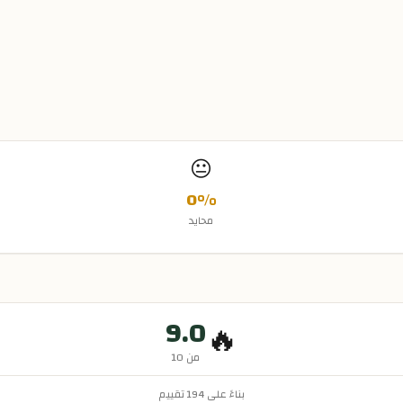
😐
0
%
محايد
9.0
🔥
من 10
بناءً على
194
تقييم