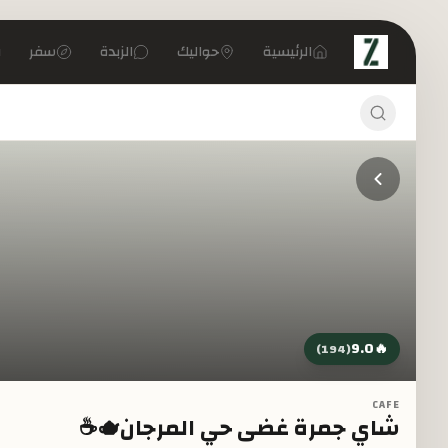
تخطي إلى المحتوى الرئيسي
الرئيسية
حواليك
الزبدة
سفر
9.0
🔥
)
194
(
CAFE
شاي جمرة غضى حي المرجان🫖☕️