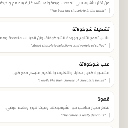
من أكثر الأشياء اللي انمدحت، ويصفونها بأنها غنية بالطعم ولذيذ
"
The best hot chocolate in the world
"
تشكيلة شوكولاتة
الناس تمدح التنوع وجودة الشوكولاتة، وأن الخيارات متعددة وممي
"
Great chocolate selections and variety of coffee.
"
علب شوكولاتة
مشهورة كخيار هدايا، والتغليف والتقديم عليهم مدح كبير.
"
I really like their choices of chocolate boxes
"
قهوة
تنذكر كخيار مناسب مع الشوكولاتة، وفيها تنوع وطعم مرضي.
"
The coffee is really delicious
"