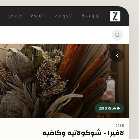
تخطي إلى المحتوى الرئيسي
الرئيسية
حواليك
الزبدة
سفر
9.4
🔥
)
250
(
CAFE
لافيرا - شوكولاتيه وكافيه