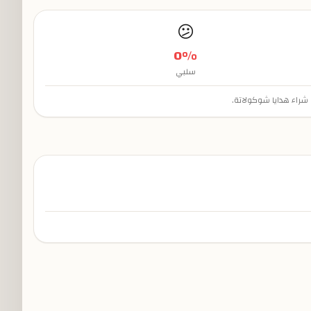
😕
0
%
سلبي
شراء هدايا شوكولاتة.