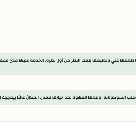
عمها غني وتغليفها يلفت النظر من أول نظرة. الخدمة عليها مدح متكرر
الشوكولاتة، ومعها القهوة بعد خيارها ممتاز. المكان غالبًا بيعجبك إذ