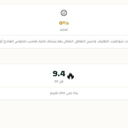
😐
0
%
محايد
لهوت شوكليت، التغليف، وحسن التعامل. المكان بعد ينشاف كخيار مناسب للجلوس الهادئ أو 
9.4
🔥
من 10
بناءً على
250
تقييم