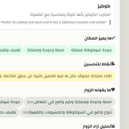
كوكيز
انذكرت الكوكيز بأنها لذيذة ومناسبة مع القهوة.
"
Perfect to setting and work and it has a Delicious cookies and coffee
"
✅
ما يميز المكان
جودة شوكولاتة ممتازة
خدمة ودودة وممتازة
تغليف وتقدي
📝
نقاط للتحسين
الآراء ممتازة عمومًا، لكن ما فيه تفاصيل كثيرة عن عمق القائمة غ
💚
ما يقوله الزوار
خدمة ودودة وممتازة وكرم واضح في التعامل.
جودة شوكولا
)
10
(
تنوع واضح في الشوكولاتة والمشروبات والقهوة.
تغليف جمي
)
6
(
📊
تحليل آراء الزوار