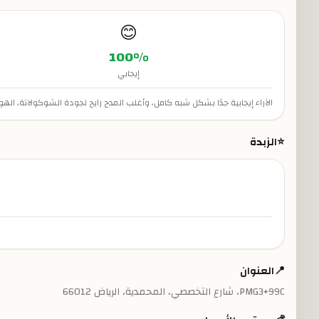
😊
100
%
إيجابي
الآراء إيجابية جدًا بشكل شبه كامل، وأغلب المدح رايح لجودة الشوكولاتة، ا
⭐
الزبدة
📍
العنوان
PMG3+99C، شارع التخصصي، المحمدية، الرياض 66012