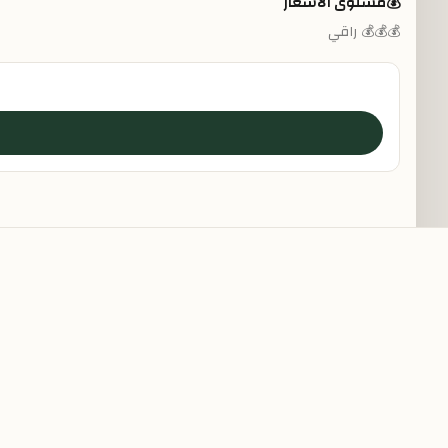
💰
مستوى الأسعار
💰💰💰 راقي