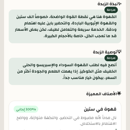
✨
نبذة الزبدة
القهوة هنا هي نقطة القوة الواضحة، خصوصاً الف ستين
والقهوة الإثيوبية الباردة، والتحضير باين عليه اهتمام
ودقة. الخدمة سريعة والتعامل لطيف، لكن بعض الأسعار
قد ما تعجب الكل، خاصة بالأحجام الكبيرة.
💡
توصية الزبدة
أنصح فيه لطلب القهوة السوداء والإسبريسو والحلى
الخفيف مثل الكوكيز. إذا يهمك الطعم والجودة أكثر من
السعر، بيكون خيار مناسب جداً.
🌟
الأصناف المميزة
قهوة في ستين
% إيجابي
100
نال مدحاً لأنه مضبوط في التحضير، والنكهة متوازنة، وواضح
الاهتمام بالاستخلاص.