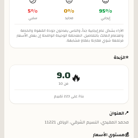
😕
😐
😊
5
%
0
%
95
%
إيجابي
محايد
سلبي
الآراء بشكل عام إيجابية جداً، والناس يمدحون جودة القهوة والخدمة
واهتمام المالك بالتفاصيل. الملاحظة الوحيدة الواضحة إن بعض الأسعار
مرتفعة شوي مقارنة بمقاهٍ مشابهة.
⭐
الزبدة
9.0
🔥
من 10
بناءً على
223
تقييم
📍
العنوان
محمد المفيدي، النسيم الشرقي، الرياض 11221
💰
مستوى الأسعار