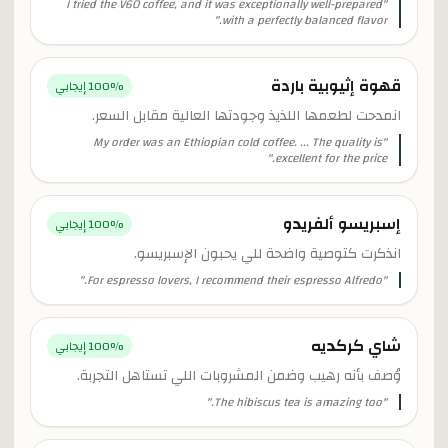
I tried the V60 coffee, and it was exceptionally well-prepared
"
"
with a perfectly balanced flavor.
قهوة إثيوبية باردة
% إيجابي
100
انمدحت لطعمها اللذيذ وجودتها العالية مقابل السعر.
My order was an Ethiopian cold coffee. ... The quality is
"
"
excellent for the price.
إسبريسو ألفريدو
% إيجابي
100
انذكرت كتوصية واضحة للي يحبون الإسبريسو.
"
For espresso lovers, I recommend their espresso Alfredo.
"
شاي كركديه
% إيجابي
100
وُصف بأنه رهيب وضمن المشروبات اللي تستاهل التجربة.
"
The hibiscus tea is amazing too.
"