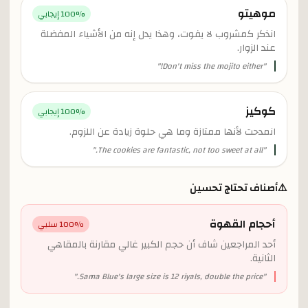
موهيتو
% إيجابي
100
انذكر كمشروب لا يفوت، وهذا يدل إنه من الأشياء المفضلة
عند الزوار.
"
Don't miss the mojito either!
"
كوكيز
% إيجابي
100
انمدحت لأنها ممتازة وما هي حلوة زيادة عن اللزوم.
"
The cookies are fantastic, not too sweet at all.
"
⚠️
أصناف تحتاج تحسين
أحجام القهوة
% سلبي
100
أحد المراجعين شاف أن حجم الكبير غالي مقارنة بالمقاهي
الثانية.
"
Sama Blue's large size is 12 riyals, double the price.
"