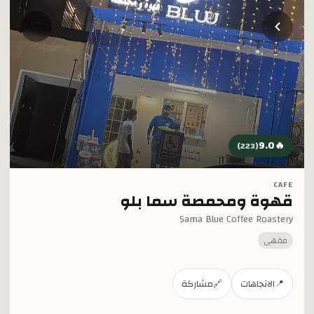
خطي إلى المحتوى الرئيسي
🤍
9.0
🔥
)
223
(
CAFE
قهوة ومحمصة سما بلو
Sama Blue Coffee Roastery
مقهى
📍
الاتجاهات
🔗
مشاركة