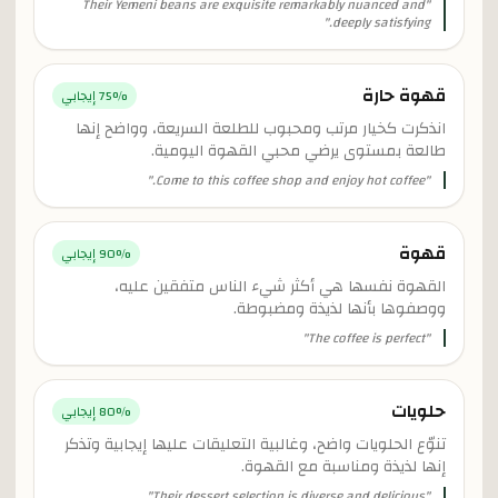
Their Yemeni beans are exquisite remarkably nuanced and
"
"
deeply satisfying.
قهوة حارة
% إيجابي
75
انذكرت كخيار مرتب ومحبوب للطلعة السريعة، وواضح إنها
طالعة بمستوى يرضي محبي القهوة اليومية.
"
Come to this coffee shop and enjoy hot coffee.
"
قهوة
% إيجابي
90
القهوة نفسها هي أكثر شيء الناس متفقين عليه،
ووصفوها بأنها لذيذة ومضبوطة.
"
The coffee is perfect
"
حلويات
% إيجابي
80
تنوّع الحلويات واضح، وغالبية التعليقات عليها إيجابية وتذكر
إنها لذيذة ومناسبة مع القهوة.
"
Their dessert selection is diverse and delicious
"