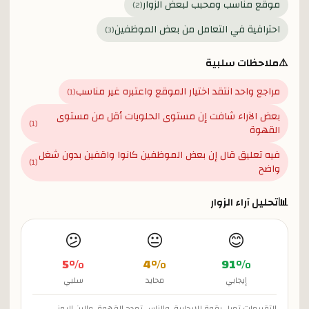
موقع مناسب ومحبب لبعض الزوار
)
2
(
احترافية في التعامل من بعض الموظفين
)
3
(
⚠️
ملاحظات سلبية
مراجع واحد انتقد اختيار الموقع واعتبره غير مناسب
)
1
(
بعض الآراء شافت إن مستوى الحلويات أقل من مستوى
)
1
(
القهوة
فيه تعليق قال إن بعض الموظفين كانوا واقفين بدون شغل
)
1
(
واضح
📊
تحليل آراء الزوار
😕
😐
😊
5
%
4
%
91
%
إيجابي
محايد
سلبي
التقييمات تميل بقوة للإيجابية، والناس تمدح القهوة، والبن اليمني،