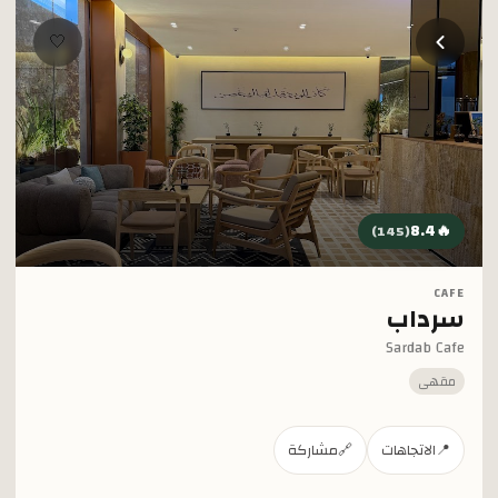
خطي إلى المحتوى الرئيسي
🤍
8.4
🔥
)
145
(
CAFE
سرداب
Sardab Cafe
مقهى
📍
الاتجاهات
🔗
مشاركة