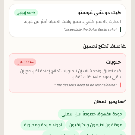
كيك دولشي غوستو
% إيجابي
60
انذكرت بالاسم كشيء مميز ولفت الانتباه أكثر من غيره.
"
especially the Dolce Gusto cake.
"
⚠️
أصناف تحتاج تحسين
حلويات
% سلبي
15
فيه تعليق واحد شاف إن الحلويات تحتاج إعادة نظر، مع إن
باقي الآراء عنها كانت أفضل.
"
the desserts need to be reconsidered.
"
✅
ما يميز المكان
جودة القهوة، خصوصاً البن اليمني
موظفون لطيفون واحترافيون
أجواء مريحة ومحبوبة