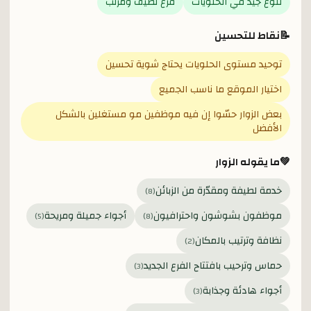
تنوع جيد في الحلويات
فرع نظيف ومرتب
📝
نقاط للتحسين
توحيد مستوى الحلويات يحتاج شوية تحسين
اختيار الموقع ما ناسب الجميع
بعض الزوار حسّوا إن فيه موظفين مو مستغلين بالشكل
الأفضل
💚
ما يقوله الزوار
خدمة لطيفة ومقدّرة من الزبائن
)
8
(
موظفون بشوشون واحترافيون
أجواء جميلة ومريحة
)
5
(
)
8
(
نظافة وترتيب بالمكان
)
2
(
حماس وترحيب بافتتاح الفرع الجديد
)
3
(
أجواء هادئة وجذابة
)
3
(