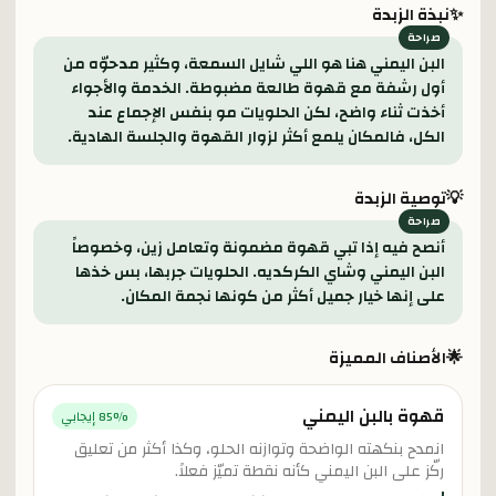
✨
نبذة الزبدة
البن اليمني هنا هو اللي شايل السمعة، وكثير مدحوّه من
أول رشفة مع قهوة طالعة مضبوطة. الخدمة والأجواء
أخذت ثناء واضح، لكن الحلويات مو بنفس الإجماع عند
الكل، فالمكان يلمع أكثر لزوار القهوة والجلسة الهادية.
💡
توصية الزبدة
أنصح فيه إذا تبي قهوة مضمونة وتعامل زين، وخصوصاً
البن اليمني وشاي الكركديه. الحلويات جربها، بس خذها
على إنها خيار جميل أكثر من كونها نجمة المكان.
🌟
الأصناف المميزة
قهوة بالبن اليمني
% إيجابي
85
انمدح بنكهته الواضحة وتوازنه الحلو، وكذا أكثر من تعليق
ركّز على البن اليمني كأنه نقطة تميّز فعلاً.