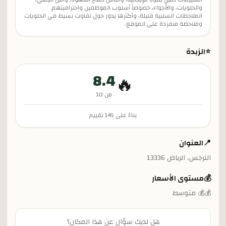
والحلويات، والأجواء، خصوصاً أسلوب الموظفين واحترافيتهم.
الملاحظات السلبية قليلة، وأكثرها يدور حول تفاوت بسيط في الحلويات
وملاحظة منفردة على الموقع.
⭐
الزبدة
8.4
🔥
من 10
بناءً على
145
تقييم
📍
العنوان
النرجس، الرياض 13336
💰
مستوى الأسعار
💰💰 متوسط
هل لديك سؤال عن هذا المكان؟