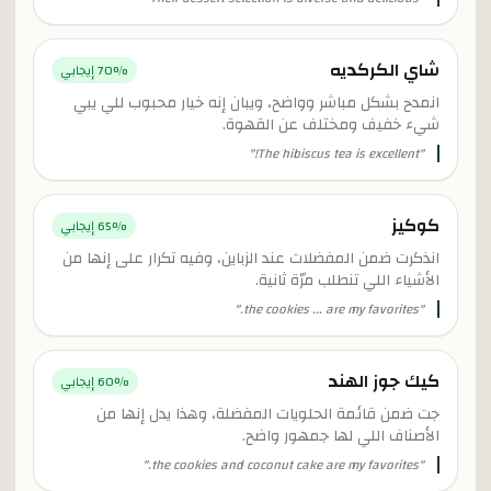
شاي الكركديه
% إيجابي
70
انمدح بشكل مباشر وواضح، ويبان إنه خيار محبوب للي يبي
شيء خفيف ومختلف عن القهوة.
"
The hibiscus tea is excellent!
"
كوكيز
% إيجابي
65
انذكرت ضمن المفضلات عند الزباين، وفيه تكرار على إنها من
الأشياء اللي تنطلب مرّة ثانية.
"
the cookies ... are my favorites.
"
كيك جوز الهند
% إيجابي
60
جت ضمن قائمة الحلويات المفضلة، وهذا يدل إنها من
الأصناف اللي لها جمهور واضح.
"
the cookies and coconut cake are my favorites.
"