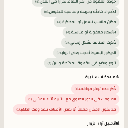
جودة القهوة من أكثر النقاط تكراراً في المدح.
)
8
(
الأجواء هادئة ومريحة ومناسبة للجلوس.
)
6
(
مكان مناسب للعمل أو المذاكرة.
)
4
(
الأسعار معقولة أو مناسبة.
)
4
(
ذُكرت النظافة بشكل إيجابي.
)
2
(
الديكور البسيط أعجب بعض الزوار.
)
2
(
تنوع واضح في القهوة المختصة والبن.
)
3
(
⚠️
ملاحظات سلبية
ذُكر عدم توفر مواقف.
)
1
(
الطاولات في الدور العلوي مع التنبيه أثناء المشي.
)
1
(
قد يكون المكان مغلقاً أو بعض الأصناف تنفد وقت الظهر.
)
1
(
📊
تحليل آراء الزوار