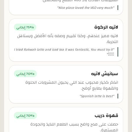
التقييمات أشادت بالـ V60 المثلج والمحمّص.
"
Nice place loved the V60 very much
"
لاتيه الركوة
% إيجابي
75
لاتيه مميز عندهم، وكذا تقييم وصفه بأنه الأفضل ويستاهل
التجربة.
I tried Rakwah latte and iced tea it was fantastic, You must try it
"
"
👍🏻💯
سبانيش لاتيه
% إيجابي
70
انذكر كخيار محبوب عند اللي يحبون المشروبات الحلوة
والقهوة بطابع أوضح.
"
Spanish latte is best
"
قهوة دريب
% إيجابي
70
حصلت على مدح واضح بسبب الطعم اللذيذ والجودة
المستمرة.