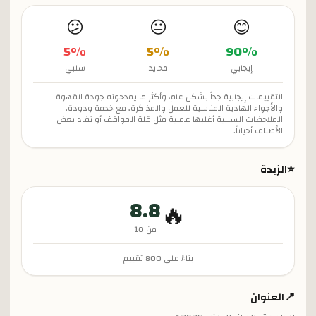
😕
😐
😊
5
%
5
%
90
%
إيجابي
محايد
سلبي
التقييمات إيجابية جداً بشكل عام، وأكثر ما يمدحونه جودة القهوة
والأجواء الهادية المناسبة للعمل والمذاكرة، مع خدمة ودودة.
الملاحظات السلبية أغلبها عملية مثل قلة المواقف أو نفاد بعض
الأصناف أحياناً.
⭐
الزبدة
8.8
🔥
من 10
بناءً على
800
تقييم
📍
العنوان