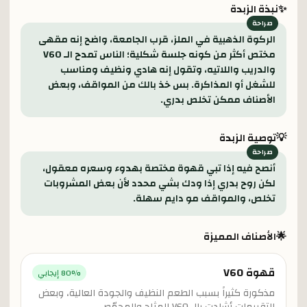
✨
نبذة الزبدة
الركوة الذهبية في الملز، قرب الجامعة، واضح إنه مقهى
مختص أكثر من كونه جلسة شكلية؛ الناس تمدح الـ V60
والدريب واللاتيه، وتقول إنه هادي ونظيف ومناسب
للشغل أو المذاكرة. بس خذ بالك من المواقف، وبعض
الأصناف ممكن تخلص بدري.
💡
توصية الزبدة
أنصح فيه إذا تبي قهوة مختصة بهدوء وسعره معقول،
لكن روح بدري إذا ودك بشي محدد لأن بعض المشروبات
تخلص، والمواقف مو دايم سهلة.
🌟
الأصناف المميزة
قهوة V60
% إيجابي
80
مذكورة كثيراً بسبب الطعم النظيف والجودة العالية، وبعض