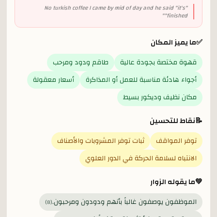
No turkish coffee I came by mid of day and he said "it's
"
"
finished"
✅
ما يميز المكان
قهوة مختصة بجودة عالية
طاقم ودود ومرحب
أجواء هادئة مناسبة للعمل أو المذاكرة
أسعار معقولة
مكان نظيف وديكور بسيط
📝
نقاط للتحسين
توفر المواقف
ثبات توفر المشروبات والأصناف
الانتباه لسلامة الحركة في الدور العلوي
💚
ما يقوله الزوار
الموظفون يوصفون غالباً بأنهم ودودون ومرحبون.
)
8
(