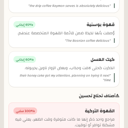
"
the drip coffee Raymon serves is absolutely delicious
"
قهوة بوسنية
% إيجابي
65
وُصفت بأنها لذيذة ضمن قائمة القهوة المتخصصة عندهم.
"
The Bosnian coffee delicious
"
كيك العسل
% إيجابي
60
انذكرت كحلى لافت وجذاب، وبعض الزوار ناوين يجربونه.
their honey cake got my attention, planning on trying it next
"
"
time
⚠️
أصناف تحتاج تحسين
القهوة التركية
% سلبي
100
مراجع واحد ذكر إنها ما كانت متوفرة وقت الظهر، يعني فيه
مشكلة توافر أو توقيت.