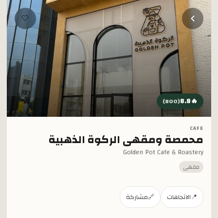
خطي إلى المحتوى الرئيسي
🤍
8.8
🔥
)
800
(
CAFE
محمصة ومقهى الركوة الذهبية
Golden Pot Cafe & Roastery
مقهى
📍
الاتجاهات
🔗
مشاركة