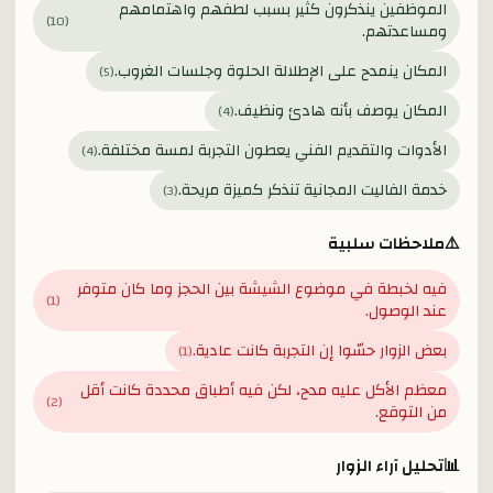
الموظفين ينذكرون كثير بسبب لطفهم واهتمامهم
)
10
(
ومساعدتهم.
المكان ينمدح على الإطلالة الحلوة وجلسات الغروب.
)
5
(
المكان يوصف بأنه هادئ ونظيف.
)
4
(
الأدوات والتقديم الفني يعطون التجربة لمسة مختلفة.
)
4
(
خدمة الفاليت المجانية تنذكر كميزة مريحة.
)
3
(
⚠️
ملاحظات سلبية
فيه لخبطة في موضوع الشيشة بين الحجز وما كان متوفر
)
1
(
عند الوصول.
بعض الزوار حسّوا إن التجربة كانت عادية.
)
1
(
معظم الأكل عليه مدح، لكن فيه أطباق محددة كانت أقل
)
2
(
من التوقع.
📊
تحليل آراء الزوار