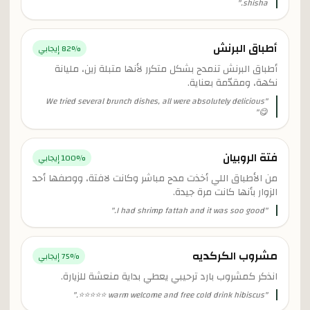
"
shisha.
أطباق البرنش
% إيجابي
82
أطباق البرنش تنمدح بشكل متكرر لأنها متبلة زين، مليانة
نكهة، ومقدّمة بعناية.
We tried several brunch dishes, all were absolutely delicious
"
"
😋
فتة الروبيان
% إيجابي
100
من الأطباق اللي أخذت مدح مباشر وكانت لافتة، ووصفها أحد
الزوار بأنها كانت مرة جيدة.
"
I had shrimp fattah and it was soo good.
"
مشروب الكركديه
% إيجابي
75
انذكر كمشروب بارد ترحيبي يعطي بداية منعشة للزيارة.
"
warm welcome and free cold drink hibiscus ⭐⭐⭐⭐⭐.
"