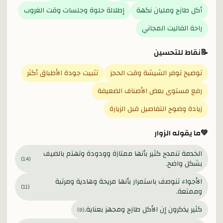
أكل طازج ومليان نكهة
إطلالة حلوة وجلسات وقت الغروب
راحة الفاليت المجاني
📝
نقاط للتحسين
توضيح توفر الشيشة وقت الحجز
تثبيت جودة الأطباق أكثر
رفع مستوى بعض الأصناف الضعيفة
زيادة وضوح التفاصيل قبل الزيارة
💚
ما يقوله الزوار
الخدمة تنمدح كثير بأنها ممتازة وودودة وتهتم بالضيف
)
14
(
بشكل واضح.
الأجواء تنوصف باستمرار بأنها مريحة وهادية ومرتبة
)
11
(
وممتعة.
كثير يذكرون إن الأكل طازج ومجهز بعناية.
)
8
(