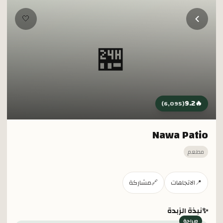
خطي إلى المحتوى الرئيسي
🤍
🏪
9.2
🔥
)
6,095
(
Nawa Patio
مطعم
📍
الاتجاهات
🔗
مشاركة
✨
نبذة الزبدة