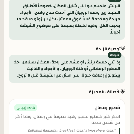
البرنش عندهم هو اللي شايل المكان، خصوصاً الأطباق
المتبلة زين وفتة الروبيان اللي أخذت مدح واضح. الأجواء
مريحة والخدمة غالباً فوق الممتاز، لكن الريزوتو ما قد ما
يعجب الكل، وفيه لخبطة بسيطة على موضوع الشيشة
أحياناً.
💡
توصية الزبدة
إذا تبي جلسة برنش أو عشاء على راحة، المكان يستاهل. خذ
الفطور الرمضاني أو فتة الروبيان، والأجواء والفاليت
بيكونون إضافة حلوة، بس اسأل عن الشيشة قبل لا تروح.
🌟
الأصناف المميزة
فطور رمضان
% إيجابي
86
انذكر كثير كفطور مشبع ولذيذ خصوصاً في رمضان، وكذا أكثر
من شخص مدحه.
Delicious Ramadan breakfast, great atmosphere, great
"