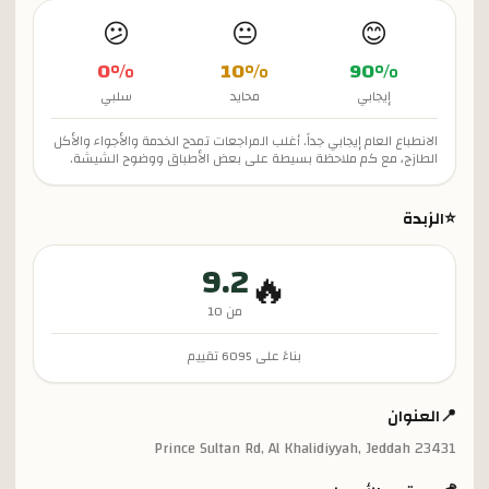
😕
😐
😊
0
%
10
%
90
%
إيجابي
محايد
سلبي
الانطباع العام إيجابي جداً. أغلب المراجعات تمدح الخدمة والأجواء والأكل
الطازج، مع كم ملاحظة بسيطة على بعض الأطباق ووضوح الشيشة.
⭐
الزبدة
9.2
🔥
من 10
بناءً على
6095
تقييم
📍
العنوان
Prince Sultan Rd, Al Khalidiyyah, Jeddah 23431