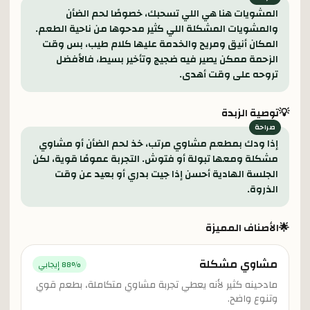
المشويات هنا هي اللي تسحبك، خصوصًا لحم الضأن
والمشويات المشكلة اللي كثير مدحوها من ناحية الطعم.
المكان أنيق ومريح والخدمة عليها كلام طيب، بس وقت
الزحمة ممكن يصير فيه ضجيج وتأخير بسيط، فالأفضل
تروحه على وقت أهدى.
💡
توصية الزبدة
إذا ودك بمطعم مشاوي مرتب، خذ لحم الضأن أو مشاوي
مشكلة ومعها تبولة أو فتوش. التجربة عمومًا قوية، لكن
الجلسة الهادية أحسن إذا جيت بدري أو بعيد عن وقت
الذروة.
🌟
الأصناف المميزة
مشاوي مشكلة
% إيجابي
88
مادحينه كثير لأنه يعطي تجربة مشاوي متكاملة، بطعم قوي
وتنوع واضح.