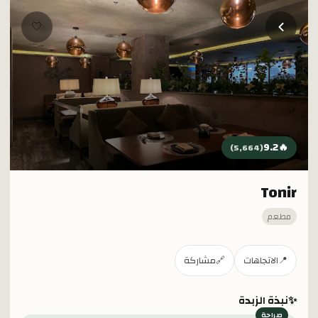
خطي إلى المحتوى الرئيسي
🤍
9.2
🔥
)
5,664
(
Tonir
مطعم
📍
الاتجاهات
🔗
مشاركة
✨
نبذة الزبدة