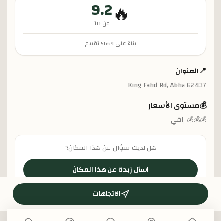
9.2
🔥
من 10
بناءً على
5664
تقييم
📍
العنوان
King Fahd Rd, Abha 62437
💰
مستوى الأسعار
💰💰💰 راقي
هل لديك سؤال عن هذا المكان؟
اسأل زبدة عن هذا المكان
الاتجاهات