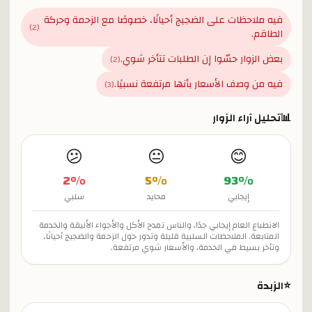
فيه ملاحظات على الضجيج أحيانًا، خصوصًا مع الزحمة وحركة
)
2
(
الطاقم.
بعض الزوار حسّوا إن الطلبات تتأخر شوي.
)
2
(
فيه من وصف الأسعار بأنها مرتفعة نسبيًا.
)
3
(
📊
تحليل آراء الزوار
😕
😐
😊
2
%
5
%
93
%
إيجابي
محايد
سلبي
الانطباع العام إيجابي جدًا، والناس تمدح الأكل والأجواء الأنيقة والخدمة
المتابعة. الملاحظات السلبية قليلة وتدور حول الزحمة والضجيج أحيانًا،
وتأخر بسيط في الخدمة، والأسعار شوي مرتفعة.
⭐
الزبدة