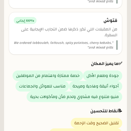
"
and mixed grills
فتوش
% إيجابي
66
من المقبلات اللي تكرر ذكرها ضمن التجارب الإيجابية على
السفرة.
We ordered tabbouleh, fattoush, spicy potatoes, cherry kebabs,
"
"
and mixed grills
✅
ما يميز المكان
جودة وطعم الأكل
خدمة ممتازة واهتمام من الموظفين
أجواء أنيقة وهادية ومريحة
مناسب للعوائل والجماعات
منيو متنوع فيه مشاوي ولحم ضأن ومأكولات بحرية
📝
نقاط للتحسين
تقليل الضجيج وقت الزحمة