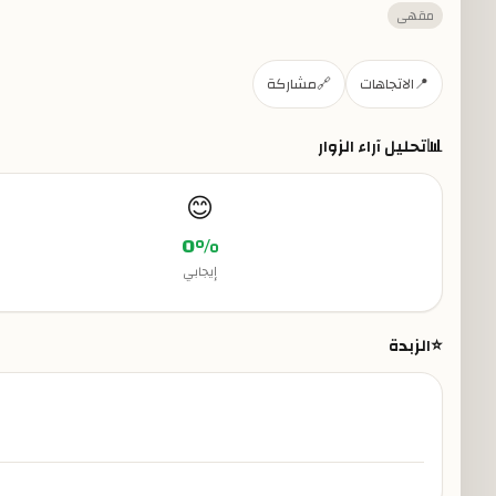
مقهى
📍
الاتجاهات
🔗
مشاركة
📊
تحليل آراء الزوار
😊
0
%
إيجابي
⭐
الزبدة