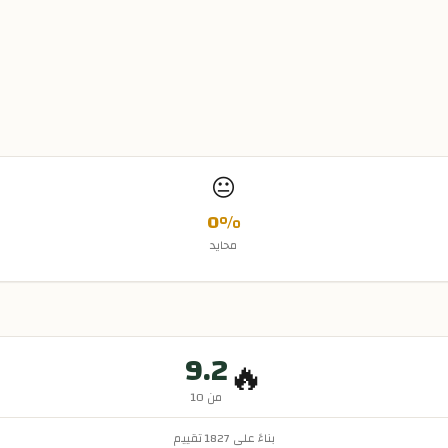
😐
0
%
محايد
9.2
🔥
من 10
بناءً على
1827
تقييم