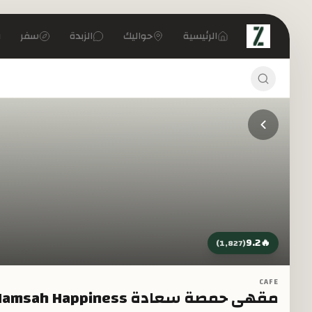
تخطي إلى المحتوى الرئيسي
الرئيسية
حواليك
الزبدة
سفر
9.2
🔥
)
1,827
(
CAFE
مقهى حمصة سعادة Hamsah Happiness