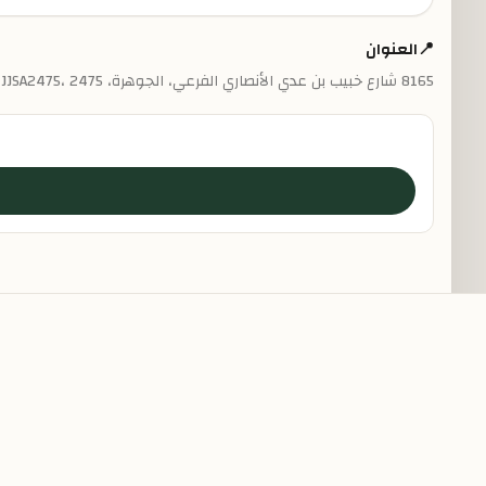
📍
العنوان
8165 شارع خبيب بن عدي الأنصاري الفرعي، الجوهرة، JJSA2475، 2475، جدة 22434