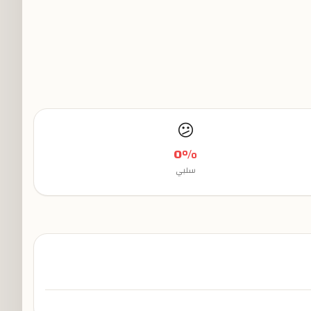
😕
0
%
سلبي