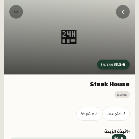
خطي إلى المحتوى الرئيسي
🤍
🏪
8.5
🔥
)
4,746
(
Steak House
مطعم
📍
الاتجاهات
🔗
مشاركة
✨
نبذة الزبدة