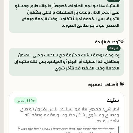
الستيك هنا هو نجم الطاولة، خصوصاً إذا جاك طري ومستوٍ
على الحجر الحار. ومعه بار السلطات والحلى يكمّلون
التجربة، بس الخدمة أحياناً تتفاوت وقت الزحمة وبعض
الحصص مو دايم تطابق الصورة.
💡
توصية الزبدة
إذا ودك بوجبة ستيك محترمة مع سلطات وحلى، المكان
يستاهل. خذ الستيك أو البرغر أو الجيلاتو، بس خلك منتبه إن
الخدمة وقت الضغط قد تتأخر شوي.
🌟
الأصناف المميزة
ستيك
% إيجابي
88
أكثر شيء ممدوح هنا هو الستيك؛ الناس يذكرون إنه طري
وعصاري ومستوي بشكل مضبوط، وبعضهم وصفه بأنه
الأفضل عنده.
it was the best steak I have ever had, the taste the tender the
"