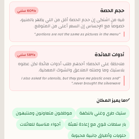
حجم الحصة
% سلبي
60
فيه من اشتكى إن حجم الحصة أقل من اللي يظهر بالمنيو،
خصوصاً مع الإحساس إن السعر أعلى من المتوقع.
"
portions are not the same as pictures in the menu.
"
أدوات المائدة
% سلبي
58
ملاحظة على الخدمة؛ أحدهم طلب أدوات مائدة لكن عطوه
بلاستيك وما وصلته الملاعق والشوك المعدنية.
I also asked for utensils, but they gave me plastic ones and
"
"
never brought the silverware.
✅
ما يميز المكان
ستيك طري وغني بالنكهة
موظفون متعاونون ومنتبهون
بار سلطات قوي مع إعادة تعبئة
أجواء مناسبة للعائلات
حلويات وأطباق جانبية محبوبة