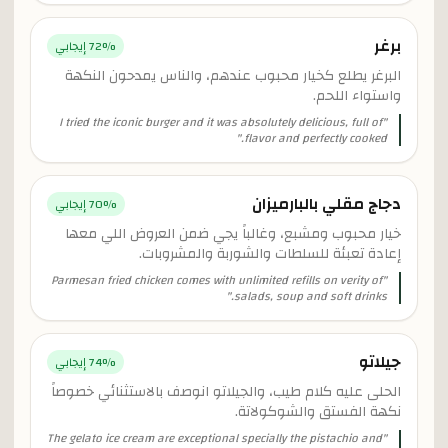
برغر
% إيجابي
72
البرغر يطلع كخيار محبوب عندهم، والناس يمدحون النكهة
واستواء اللحم.
I tried the iconic burger and it was absolutely delicious, full of
"
"
flavor and perfectly cooked.
دجاج مقلي بالبارميزان
% إيجابي
70
خيار محبوب ومشبع، وغالباً يجي ضمن العروض اللي معها
إعادة تعبئة للسلطات والشوربة والمشروبات.
Parmesan fried chicken comes with unlimited refills on verity of
"
"
salads, soup and soft drinks.
جيلاتو
% إيجابي
74
الحلى عليه كلام طيب، والجيلاتو انوصف بالاستثنائي خصوصاً
نكهة الفستق والشوكولاتة.
The gelato ice cream are exceptional specially the pistachio and
"