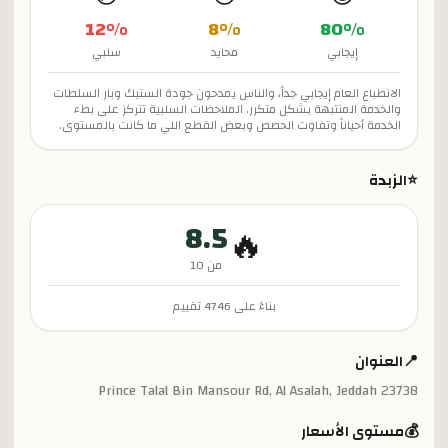
12
%
8
%
80
%
إيجابي
محايد
سلبي
الانطباع العام إيجابي جداً، والناس يمدحون جودة الستيك وبار السلطات
والخدمة المنتبهة بشكل متكرر. الملاحظات السلبية تتركز على بطء
الخدمة أحياناً وتفاوت الحصص وبعض القطع اللي ما كانت بالمستوى.
⭐
الزبدة
8.5
🔥
من 10
بناءً على
4746
تقييم
📍
العنوان
Prince Talal Bin Mansour Rd, Al Asalah, Jeddah 23738
💰
مستوى الأسعار