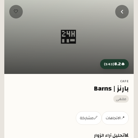
خطي إلى المحتوى الرئيسي
🤍
🏪
8.2
🔥
)
543
(
CAFE
بارنز | Barns
مقهى
📍
الاتجاهات
🔗
مشاركة
📊
تحليل آراء الزوار