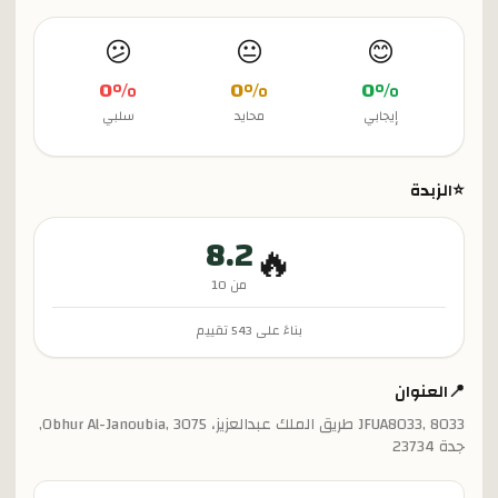
😕
😐
😊
0
%
0
%
0
%
إيجابي
محايد
سلبي
⭐
الزبدة
8.2
🔥
من 10
بناءً على
543
تقييم
📍
العنوان
JFUA8033, 8033 طريق الملك عبدالعزيز، Obhur Al-Janoubia, 3075,
جدة 23734