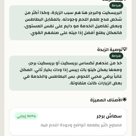
البريسكيت والبرجر هنا هم سبب الزيارة، وكذا أكثر من
شخص مدح طعم اللحم وجودته. بالمقابل البطاطس
وبعض تفاصيل الخدمة مو دايم على نفس المستوى،
فالمكان يطلع أفضل إذا جيته على صنفهم القوي.
💡
توصية الزبدة
خذ من عندهم تكساس بريسكيت أو بريسكيت برجر،
ومعها يمكن كيتو باك ريبس إذا ودك بخيار ثاني. المكان
غالباً يرضي محبي اللحوم، بس البطاطس والخدمة في
بعض الزيارات كانت متفاوتة.
🌟
الأصناف المميزة
سماش برجر
% إيجابي
90
ممدوح كثير بطعمه الواضح وجودة اللحم فيه.