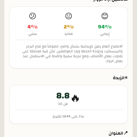
😕
😐
😊
4
%
2
%
94
%
إيجابي
محايد
سلبي
الانطباع العام يميل للإيجابية بشكل واضح، خصوصاً مع مدح البرجر
والبريسكيت وجودة الخدمة وود الموظفين. لكن فيه ملاحظة على
تفاوت بعض الأصناف، ومع تجربة سلبية واضحة في الاستقبال عند
بعض الزوار.
⭐
الزبدة
8.8
🔥
من 10
بناءً على
1844
تقييم
📍
العنوان