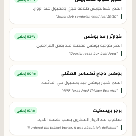
انمدح كساندويش طعمه قوي ومقبول عند الزوار.
"
Super club sandwish good test 10/10
"
كوارتر راسا بوكس
% إيجابي
82
انذكر كوجبة بوكس مفضلة عند بعض المراجعين.
"
Quarter rassa box best Food
"
بوكس دجاج تكساس المقلي
% إيجابي
80
انمدح كخيار بوكس جيد ومقبول في القائمة.
"
Texas Fried Chicken Box nice 💔🤪
"
برجر بريسكيت
% إيجابي
91
مطلوب عند الزوار المتكررين بسبب طعمه اللذيذ.
"
I ordered the brisket burger. It was absolutely delicious!
"