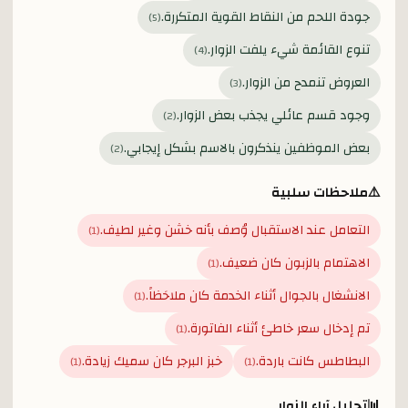
جودة اللحم من النقاط القوية المتكررة.
)
5
(
تنوع القائمة شيء يلفت الزوار.
)
4
(
العروض تنمدح من الزوار.
)
3
(
وجود قسم عائلي يجذب بعض الزوار.
)
2
(
بعض الموظفين ينذكرون بالاسم بشكل إيجابي.
)
2
(
⚠️
ملاحظات سلبية
التعامل عند الاستقبال وُصف بأنه خشن وغير لطيف.
)
1
(
الاهتمام بالزبون كان ضعيف.
)
1
(
الانشغال بالجوال أثناء الخدمة كان ملاحَظاً.
)
1
(
تم إدخال سعر خاطئ أثناء الفاتورة.
)
1
(
البطاطس كانت باردة.
خبز البرجر كان سميك زيادة.
)
1
(
)
1
(
📊
تحليل آراء الزوار