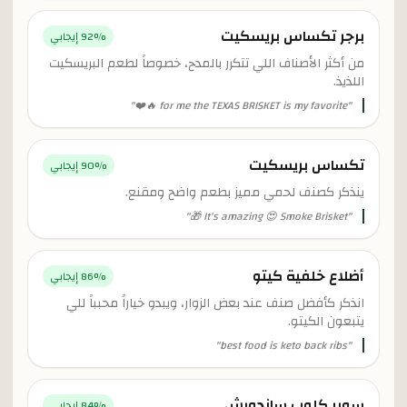
برجر تكساس بريسكيت
% إيجابي
92
من أكثر الأصناف اللي تتكرر بالمدح، خصوصاً لطعم البريسكيت
اللذيذ.
"
for me the TEXAS BRISKET is my favorite 🔥❤️
"
تكساس بريسكيت
% إيجابي
90
ينذكر كصنف لحمي مميز بطعم واضح ومقنع.
"
It's amazing 😍 Smoke Brisket 🎁
"
أضلاع خلفية كيتو
% إيجابي
86
انذكر كأفضل صنف عند بعض الزوار، ويبدو خياراً محبباً للي
يتبعون الكيتو.
"
best food is keto back ribs
"
سوبر كلوب ساندويش
% إيجابي
84