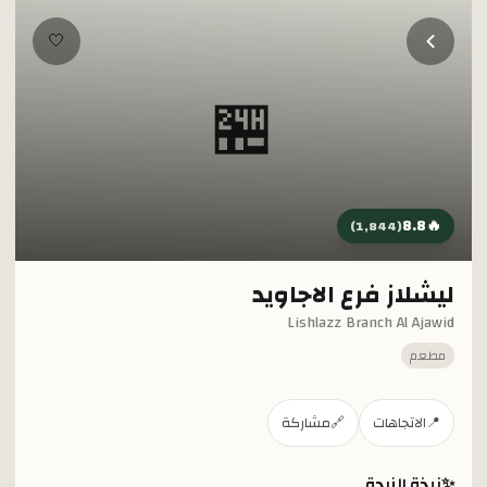
خطي إلى المحتوى الرئيسي
🤍
🏪
8.8
🔥
)
1,844
(
ليشلاز فرع الاجاويد
Lishlazz Branch Al Ajawid
مطعم
📍
الاتجاهات
🔗
مشاركة
✨
نبذة الزبدة