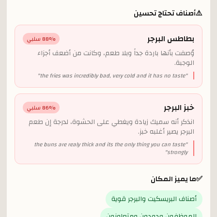
⚠️
أصناف تحتاج تحسين
بطاطس البرجر
% سلبي
88
وُصفت بأنها باردة جداً وبلا طعم، وكانت من أضعف أجزاء
الوجبة.
"
the fries was incredibly bad, very cold and it has no taste
"
خبز البرجر
% سلبي
86
انذكر أنه سميك زيادة ويغطي على الحشوة، لدرجة إن طعم
البرجر يصير أغلبه خبز.
the buns are realy thick and its the only thing you can taste
"
"
strongly
✅
ما يميز المكان
أصناف البريسكيت والبرجر قوية
الموظفون ودودون ومتعاونون