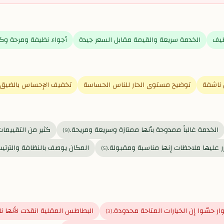
طيف
الخدمة سريعة والقيمة مقابل السعر جيدة
أجواء نظيفة ومرحة وك
ناشفة
توضيح مستوى الحار للناس الحساسة
تخفيف الإحساس بالضيق 
الخدمة غالباً ممدوحة بأنها ممتازة وسريعة ومريحة.
كثير من التقييم
)
9
(
رر عليها ملاحظات إنها مناسبة ومقبولة.
المكان يوصف بالنظافة والترتيب
)
5
(
ار حسّوا إن الخيارات المتاحة محدودة.
البطاطس المقلية انقدت لأنها ن
)
3
(