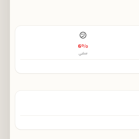
😕
6
%
سلبي