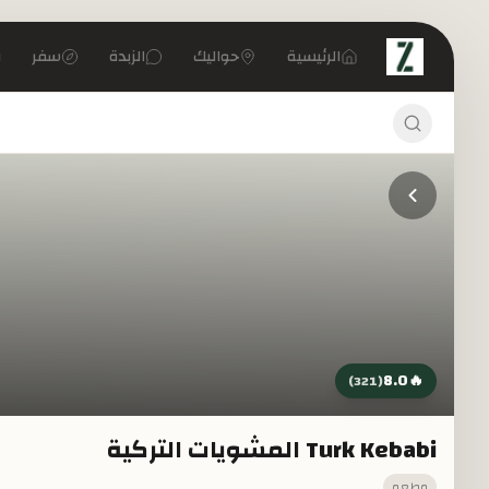
تخطي إلى المحتوى الرئيسي
الرئيسية
حواليك
الزبدة
سفر
8.0
🔥
)
321
(
Turk Kebabi المشويات التركية
مطعم