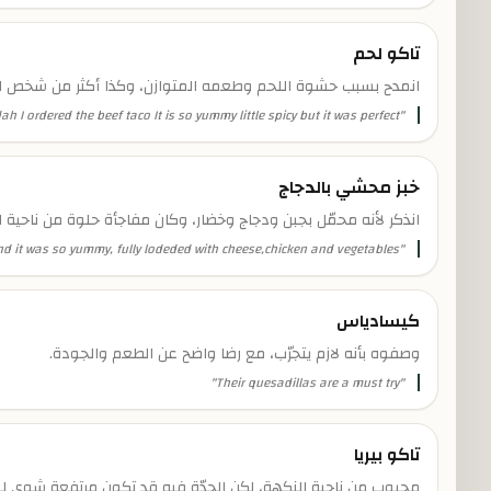
تاكو لحم
انمدح بسبب حشوة اللحم وطعمه المتوازن، وكذا أكثر من شخص اع
ah I ordered the beef taco It is so yummy little spicy but it was perfect
"
خبز محشي بالدجاج
انذكر لأنه محمّل بجبن ودجاج وخضار، وكان مفاجأة حلوة من ناحية
 and it was so yummy, fully lodeded with cheese,chicken and vegetables
"
كيسادياس
وصفوه بأنه لازم يتجرّب، مع رضا واضح عن الطعم والجودة.
"
Their quesadillas are a must try
"
تاكو بيريا
محبوب من ناحية النكهة، لكن الحِدّة فيه قد تكون مرتفعة شوي ل