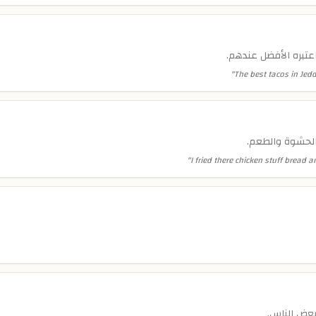
تبره الأفضل عندهم.
"
The best tacos in Jedd
 الحشوة والطعم.
"
I fried there chicken stuff bread
بعض الناس.