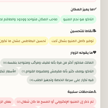
✅
ما يميز المكان
التاكو هو نجم المنيو
صاحب المكان متواجد وودود والطاقم ل
📝
نقاط للتحسين
توفير كامل المنيو بشكل ثابت
تحسين البطاطس عشان ما تكون 
💚
ما يقوله الزوار
المالك مذكور أكثر من مرة بأنه لطيف ومرحّب ومتواجد بنفسه.
)
8
(
التاكو يوصف كثير بأنه مقرمش ومضبوط القوام.
الأسعار تتك
)
7
(
فيه تكرار على سرعة الخدمة وتجهيز الطلب.
)
4
(
⚠️
ملاحظات سلبية
تم ذكر إن المنيو الإلكتروني أو المسح ما كان شغال.
بعض الزو
)
2
(