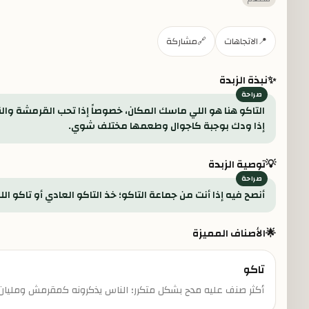
📍
الاتجاهات
🔗
مشاركة
✨
نبذة الزبدة
التاكو هنا هو اللي ماسك المكان، خصوصاً إذا تحب القرمشة وا
إذا ودك بوجبة كاجوال وطعمها مختلف شوي.
💡
توصية الزبدة
أنصح فيه إذا أنت من جماعة التاكو؛ خذ التاكو العادي أو تاكو ا
🌟
الأصناف المميزة
تاكو
أكثر صنف عليه مدح بشكل متكرر؛ الناس يذكرونه كمقرمش ومليان 