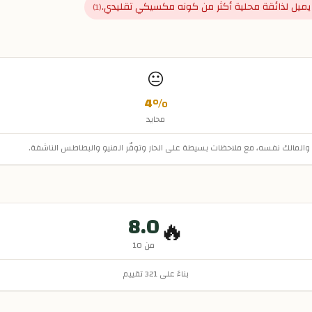
يميل لذائقة محلية أكثر من كونه مكسيكي تقليدي.
)
1
(
😐
4
%
محايد
ة والمالك نفسه، مع ملاحظات بسيطة على الحار وتوفّر المنيو والبطاطس الناشفة.
8.0
🔥
من 10
بناءً على
321
تقييم