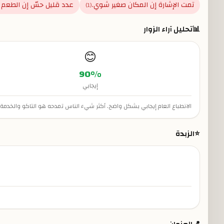
تمت الإشارة إن المكان صغير شوي.
عدد قليل حسّ إن الطعم 
)
1
(
📊
تحليل آراء الزوار
😊
90
%
إيجابي
الانطباع العام إيجابي بشكل واضح. أكثر شيء الناس تمدحه هو التاكو والخدم
⭐
الزبدة