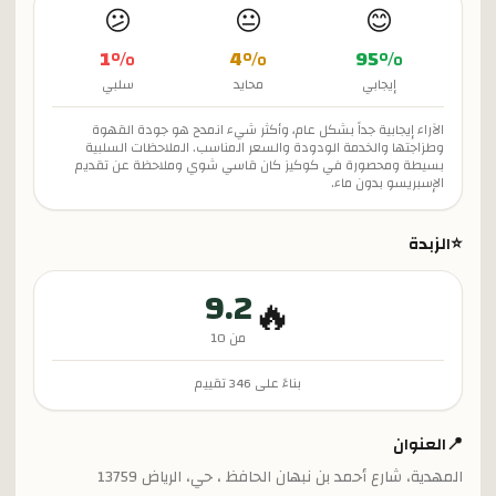
😕
😐
😊
1
%
4
%
95
%
إيجابي
محايد
سلبي
الآراء إيجابية جداً بشكل عام، وأكثر شيء انمدح هو جودة القهوة
وطزاجتها والخدمة الودودة والسعر المناسب. الملاحظات السلبية
بسيطة ومحصورة في كوكيز كان قاسي شوي وملاحظة عن تقديم
الإسبريسو بدون ماء.
⭐
الزبدة
9.2
🔥
من 10
بناءً على
346
تقييم
📍
العنوان
المهدية، شارع أحمد بن نبهان الحافظ ، حي، الرياض 13759