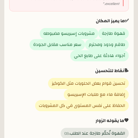
"
excellent.
✅
ما يميز المكان
قهوة طازجة
مشروبات إسبريسو مضبوطه
طاقم ودود ومحترم
سعر مناسب مقابل الجودة
أجواء هادئة على طابع الحي
📝
نقاط للتحسين
تحسين قوام بعض الحلويات مثل الكوكيز
إضافة ماء مع طلبات الإسبريسو
الحفاظ على نفس المستوى في كل المشروبات
💚
ما يقوله الزوار
القهوة تُحضّر طازجة عند الطلب.
)
3
(