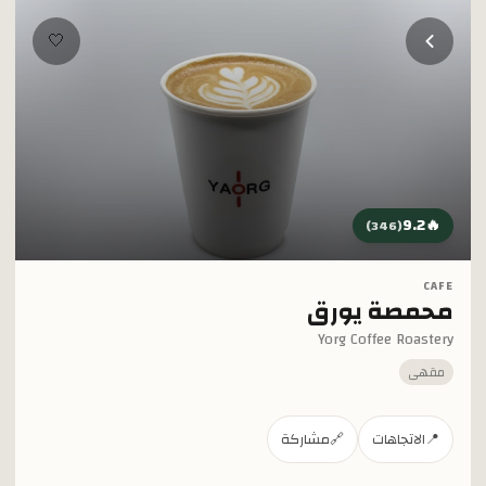
خطي إلى المحتوى الرئيسي
🤍
9.2
🔥
)
346
(
CAFE
محمصة يورق
Yorg Coffee Roastery
مقهى
📍
الاتجاهات
🔗
مشاركة