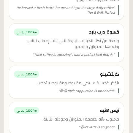
خلتها محبوبة عند الزباين.
He brewed a fresh batch for me and I got the large daily coffee
"
"
for 8 SAR. Perfect
قهوة درب بارد
% إيجابي
100
واحدة من أكثر الخيارات الباردة اللي نالت إعجاب الناس
بطعمها المتوازن والمميز.
"
Their coffee is amazing! I had a perfect iced drip 🫰
"
كابتشينو
% إيجابي
100
انذكر كخيار كلاسيكي مضبوط ومظبوط التحضير.
"
their cappuccino is wonderful😋😍
"
آيس لاتيه
% إيجابي
100
محبوب لأنه بطعمه المتوازن وجودته الثابتة.
"
Ice latte is so good😍
"