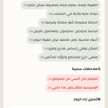
القهوة توصف بطعم ممتاز ومضبوط بشكل متكرر.
)
7
(
جودة عالية وثابتة في المنتجات.
)
4
(
الخدمة ممدوحة بأنها ممتازة ومرضية.
)
4
(
البارستا ودودون، محترمون، ومهتمون بالزبون.
)
3
(
أسعار مناسبة، ومن ضمنها عرض قهوة اليوم.
)
3
(
المكان يعطي إحساس هادئ ومريح.
)
2
(
مقهى حليّ للمجتمع والروّاد الدائمين.
)
3
(
⚠️
ملاحظات سلبية
الكوكيز كان أقسى من المتوقع.
)
1
(
الإسبريسو انقدّم بدون ماء جانبي.
)
1
(
📊
تحليل آراء الزوار