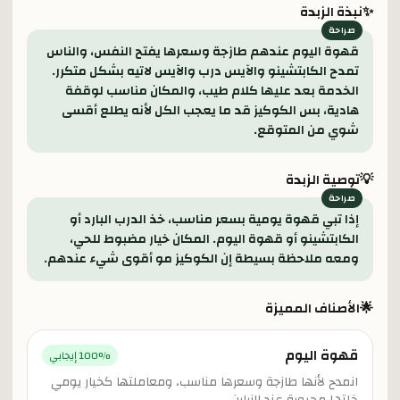
✨
نبذة الزبدة
قهوة اليوم عندهم طازجة وسعرها يفتح النفس، والناس
تمدح الكابتشينو والآيس درب والآيس لاتيه بشكل متكرر.
الخدمة بعد عليها كلام طيب، والمكان مناسب لوقفة
هادية، بس الكوكيز قد ما يعجب الكل لأنه يطلع أقسى
شوي من المتوقع.
💡
توصية الزبدة
إذا تبي قهوة يومية بسعر مناسب، خذ الدرب البارد أو
الكابتشينو أو قهوة اليوم. المكان خيار مضبوط للحي،
ومعه ملاحظة بسيطة إن الكوكيز مو أقوى شيء عندهم.
🌟
الأصناف المميزة
قهوة اليوم
% إيجابي
100
انمدح لأنها طازجة وسعرها مناسب، ومعاملتها كخيار يومي