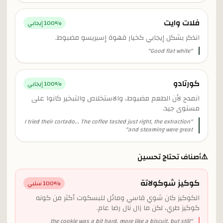
فلات وايت
% إيجابي
100
انذكر بشكل إيجابي كخيار قهوة إسبريسو مضبوط.
"
Good flat white
"
كورتادو
% إيجابي
100
انمدح لأن الطعم مضبوط، والاستخلاص والتبخير كانوا على
مستوى جيد.
I tried their cortado... The coffee tasted just right, the extraction
"
"
and steaming were great
⚠️
أصناف تحتاج تحسين
كوكيز شوكولاتة
% سلبي
100
الكوكيز كان شوي قاسي ومائل للبسكوت أكثر من كونه
كوكيز طري، لكن ما زال نال رضا عام.
the cookie was a bit hard, more like a biscuit, but still
"