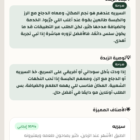
السيريه عندهم هو نجم المكان، ومعاه الدجاج مع الرز
والكبسة طالعين بقوة عند أغلب اللي جرّبوا. الخدمة
والضيافة مدحها كثير، لكن الطلب عبر التطبيقات قد ما
يكون سلس دائمًا، فالأفضل تزوره مباشرة إذا تبي تجربة
أهدى.
💡
توصية الزبدة
إذا ودك بأكل سوداني أو أفريقي على السريع، خذ السيريه
أو الدجاج مع الرز، ومعهم الكبسة إذا تحب النكهات
الشعبية. المكان مناسب للي يهمه الطعم والضيافة، بس
الطلب أونلاين مو دايمًا في أفضل حال.
🌟
الأصناف المميزة
سيريه
% إيجابي
95
الطبق الأشهر عند الزباين، كثير يمدحون طعمه ويعتبرونه