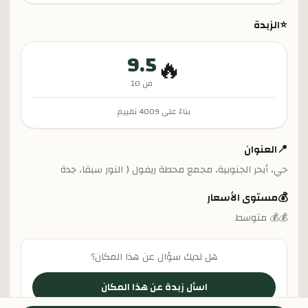
⭐
الزبدة
9.5
🔥
من 10
بناءً على
4009
تقييم
📍
العنوان
حي، أبحر الجنوبية، مجمع محطة ريفول ( النور سبقا، جدة
💰
مستوى الأسعار
💰💰 متوسط
هل لديك سؤال عن هذا المكان؟
اسأل زبدة عن هذا المكان