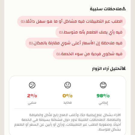
⚠️
ملاحظات سلبية
الطلب عبر التطبيقات فيه مشاكل أو ما هو سهل دائمًا.
)
1
(
فيه رأي يصف الطعم بأنه متوسط.
)
1
(
فيه ملاحظة إن الأسعار أعلى شوي مقارنة بالمكان.
)
1
(
فيه شكوى فردية من سوء الخدمة.
)
1
(
📊
تحليل آراء الزوار
😕
😐
😊
2
%
0
%
98
%
إيجابي
محايد
سلبي
الآراء بشكل عام إيجابية جدًا، وأغلب المدح رايح للأكل والضيافة
والنظافة. الملاحظات القليلة تدور حول مشكلة بسيطة في الخدمة
أحيانًا، وصعوبة الطلب عبر التطبيقات، ورأي أو رأيين عن السعر أو الطعم
بشكل متوسط.