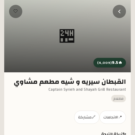
خطي إلى المحتوى الرئيسي
🤍
🏪
9.5
🔥
)
4,009
(
القبطان سيريه و شيه مطعم مشاوي
Captain Syrieh and Shayah Grill Restaurant
مطعم
📍
الاتجاهات
🔗
مشاركة
✨
نبذة الزبدة