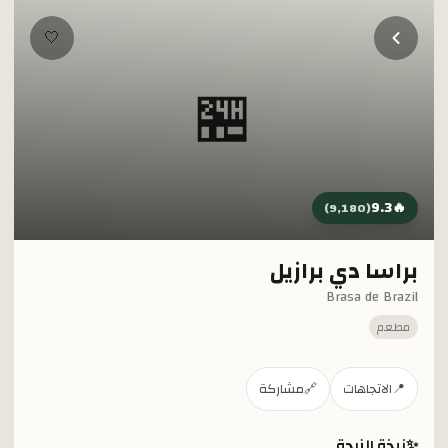
خطي إلى المحتوى الرئيسي
🤍
🏪
9.3
🔥
)
9,180
(
براسا دي برازيل
Brasa de Brazil
مطعم
📍
الاتجاهات
🔗
مشاركة
✨
نبذة الزبدة