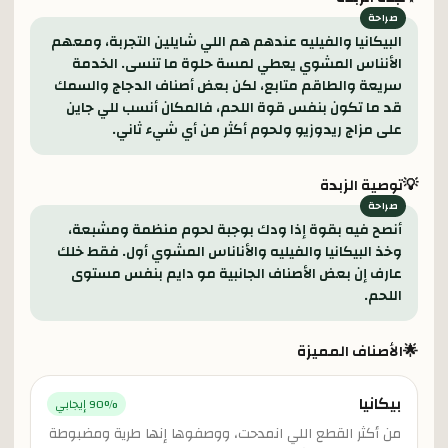
البيكانيا والفيليه عندهم هم اللي شايلين التجربة، ومعهم
الأنناس المشوي يعطي لمسة حلوة ما تنسى. الخدمة
سريعة والطاقم متابع، لكن بعض أصناف الدجاج والسمك
قد ما تكون بنفس قوة اللحم، فالمكان أنسب للي جاين
على مزاج ريدوزيو ولحوم أكثر من أي شيء ثاني.
💡
توصية الزبدة
أنصح فيه بقوة إذا ودك بوجبة لحوم منظمة ومشبعة،
وخذ البيكانيا والفيليه والأناناس المشوي أول. فقط خلك
عارف إن بعض الأصناف الجانبية مو دايم بنفس مستوى
اللحم.
🌟
الأصناف المميزة
بيكانيا
% إيجابي
90
من أكثر القطع اللي انمدحت، ووصفوها إنها طرية ومضبوطة