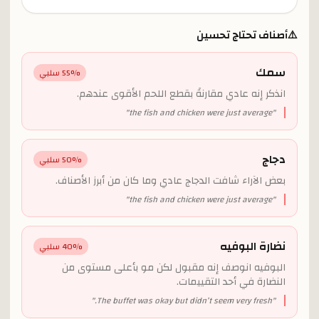
⚠️
أصناف تحتاج تحسين
سمك
% سلبي
55
انذكر إنه عادي مقارنةً بقطع اللحم الأقوى عندهم.
"
the fish and chicken were just average
"
دجاج
% سلبي
50
بعض الآراء شافت الدجاج عادي وما كان من أبرز الأصناف.
"
the fish and chicken were just average
"
نضارة البوفيه
% سلبي
40
البوفيه انوصف إنه مقبول لكن مو بأعلى مستوى من
النضارة في أحد التقييمات.
"
The buffet was okay but didn’t seem very fresh.
"