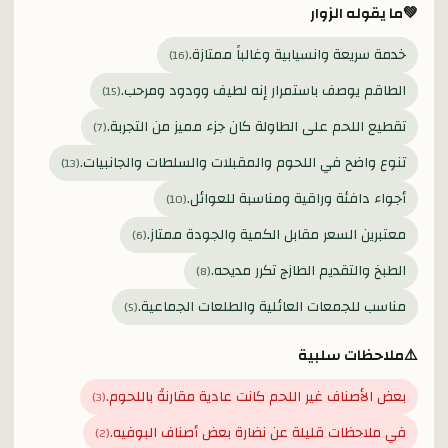
💚
ما يقوله الزوار
خدمة سريعة وانسيابية وغالباً ممتازة.
)
16
(
الطاقم يوصف باستمرار إنه لطيف وودود ومرحب.
)
15
(
تقطيع اللحم على الطاولة كان جزء مميز من التجربة.
)
7
(
تنوع واضح في اللحوم والمقبلات والسلطات والجانبيات.
)
13
(
أجواء دافئة وراقية ومناسبة للعوائل.
)
10
(
معتبرين السعر مقابل الكمية والجودة ممتاز.
)
6
(
الطبخ والتقديم الطازج تكرر مديحه.
)
8
(
مناسب للجمعات العائلية والطلعات الجماعية.
)
5
(
⚠️
ملاحظات سلبية
بعض الأصناف غير اللحم كانت عادية مقارنةً باللحوم.
)
3
(
في ملاحظات قليلة عن نضارة بعض أصناف البوفيه.
)
2
(