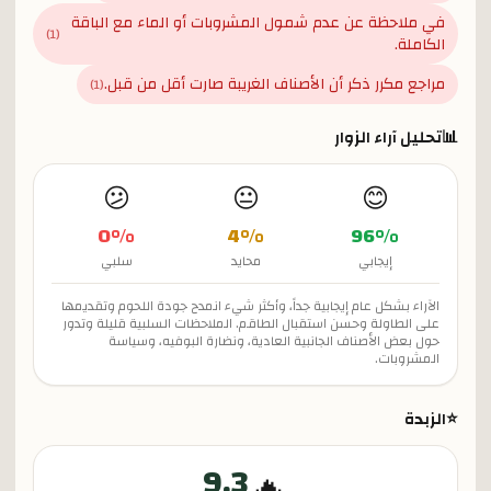
في ملاحظة عن عدم شمول المشروبات أو الماء مع الباقة
)
1
(
الكاملة.
مراجع مكرر ذكر أن الأصناف الغريبة صارت أقل من قبل.
)
1
(
📊
تحليل آراء الزوار
😕
😐
😊
0
%
4
%
96
%
إيجابي
محايد
سلبي
الآراء بشكل عام إيجابية جداً، وأكثر شيء انمدح جودة اللحوم وتقديمها
على الطاولة وحسن استقبال الطاقم. الملاحظات السلبية قليلة وتدور
حول بعض الأصناف الجانبية العادية، ونضارة البوفيه، وسياسة
المشروبات.
⭐
الزبدة
9.3