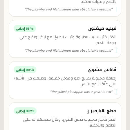
بالنضج ومليانة نكهة.
"
The picanha and filet mignon were absolutely awesome
"
فيليه ميغنون
% إيجابي
85
انذكر كثير بسبب الطراوة وثبات الطبخ، مع تركيز واضح على
جودة اللحم.
"
The picanha and filet mignon were absolutely awesome
"
أناناس مشوي
% إيجابي
88
إضافة محبوبة بطابع حلو ومدخن خفيفة، وطلعت من الأشياء
اللي علّقت مع الناس.
"
the grilled pineapple was a great touch
"
دجاج بالبارميزان
% إيجابي
80
انذكر كخيار محبوب ضمن التنوع، وكان مديحهم له على
الطعم والتحضير.