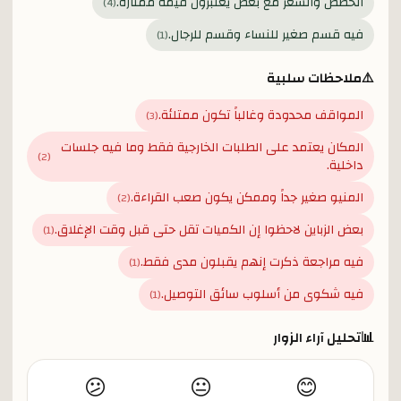
الحصص والسعر مع بعض يعتبرون قيمة ممتازة.
)
4
(
فيه قسم صغير للنساء وقسم للرجال.
)
1
(
⚠️
ملاحظات سلبية
المواقف محدودة وغالباً تكون ممتلئة.
)
3
(
المكان يعتمد على الطلبات الخارجية فقط وما فيه جلسات
)
2
(
داخلية.
المنيو صغير جداً وممكن يكون صعب القراءة.
)
2
(
بعض الزباين لاحظوا إن الكميات تقل حتى قبل وقت الإغلاق.
)
1
(
فيه مراجعة ذكرت إنهم يقبلون مدى فقط.
)
1
(
فيه شكوى من أسلوب سائق التوصيل.
)
1
(
📊
تحليل آراء الزوار
😕
😐
😊