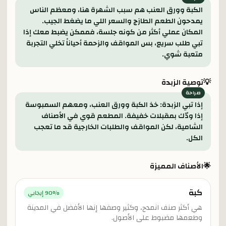
الكبة وورق العنب هم سبب الشهرة هنا، ومعظم الناس
يمدحون الطعم الطازج والسعر اللي ما يضغط الجيب.
المكان عملي أكثر من كونه جلسة، فممكن يضبط معك إذا
تبي طلب سريع، بس المواقف والزحمة أحياناً تخلي التجربة
متعبة شوي.
💡
توصية الزبدة
إذا تبي الزبدة: خذ الكبة وورق العنب، ومعهم السمبوسة
إذا ودّك بمقبلات خفيفة. المطعم قوي في الأصناف
الشامية، لكن المواقف والطلبات الخارجية قد ما تعجب
الكل.
🌟
الأصناف المميزة
كبة
% إيجابي
90
هي أكثر صنف انمدح، وكثير وصفها إنها الأفضل في المدينة
وطعمها مضبوط على الأصول.