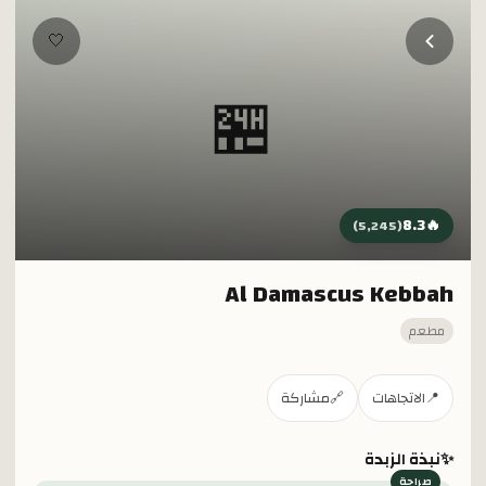
خطي إلى المحتوى الرئيسي
🤍
🏪
8.3
🔥
)
5,245
(
Al Damascus Kebbah
مطعم
📍
الاتجاهات
🔗
مشاركة
✨
نبذة الزبدة