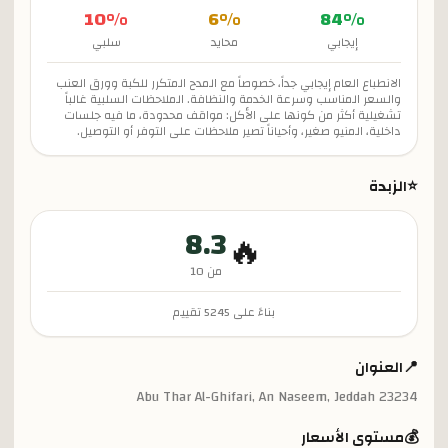
10
%
6
%
84
%
إيجابي
محايد
سلبي
الانطباع العام إيجابي جداً، خصوصاً مع المدح المتكرر للكبة وورق العنب
والسعر المناسب وسرعة الخدمة والنظافة. الملاحظات السلبية غالباً
تشغيلية أكثر من كونها على الأكل: مواقف محدودة، ما فيه جلسات
داخلية، المنيو صغير، وأحياناً تصير ملاحظات على التوفر أو التوصيل.
⭐
الزبدة
8.3
🔥
من 10
بناءً على
5245
تقييم
📍
العنوان
Abu Thar Al-Ghifari, An Naseem, Jeddah 23234
💰
مستوى الأسعار