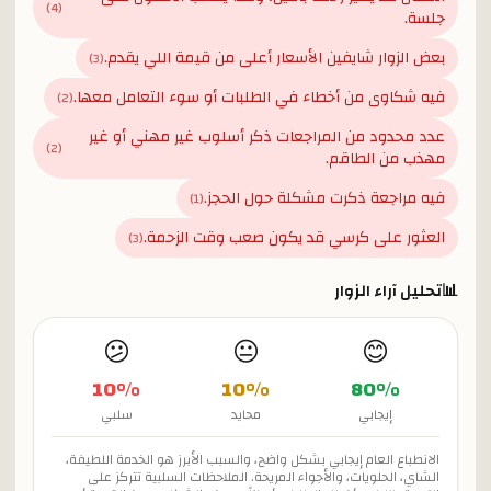
)
4
(
جلسة.
بعض الزوار شايفين الأسعار أعلى من قيمة اللي يقدم.
)
3
(
فيه شكاوى من أخطاء في الطلبات أو سوء التعامل معها.
)
2
(
عدد محدود من المراجعات ذكر أسلوب غير مهني أو غير
)
2
(
مهذب من الطاقم.
فيه مراجعة ذكرت مشكلة حول الحجز.
)
1
(
العثور على كرسي قد يكون صعب وقت الزحمة.
)
3
(
📊
تحليل آراء الزوار
😕
😐
😊
10
%
10
%
80
%
إيجابي
محايد
سلبي
الانطباع العام إيجابي بشكل واضح، والسبب الأبرز هو الخدمة اللطيفة،
الشاي، الحلويات، والأجواء المريحة. الملاحظات السلبية تتركز على