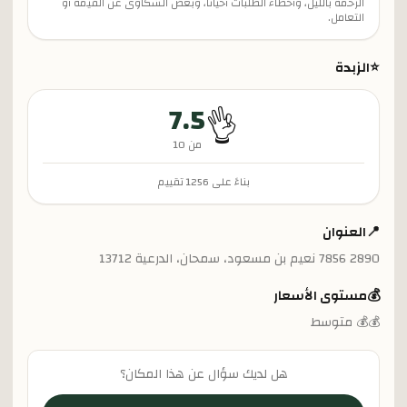
الزحمة بالليل، وأخطاء الطلبات أحياناً، وبعض الشكاوى عن القيمة أو
التعامل.
⭐
الزبدة
7.5
👌
من 10
بناءً على
1256
تقييم
📍
العنوان
2890 7856 نعيم بن مسعود، سمحان، الدرعية 13712
💰
مستوى الأسعار
💰💰 متوسط
هل لديك سؤال عن هذا المكان؟