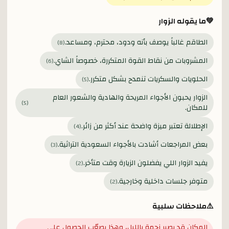
💚
ما يقوله الزوار
الطاقم غالباً يوصف بأنه ودود، محترم، ومساعد.
)
8
(
المشروبات من نقاط القوة المتكررة، خصوصاً الشاي.
)
6
(
الحلويات والسكريات تنمدح بشكل متكرر.
)
5
(
الزوار يحبون الأجواء المريحة والهادية والشعور العام
)
5
(
للمكان.
الإطلالة تعتبر ميزة واضحة عند أكثر من زائر.
)
4
(
بعض المراجعات أشادت بالأجواء السعودية التراثية.
)
3
(
يفيد الزوار اللي يفضلون الزيارة وقت متأخر.
)
2
(
متوفر جلسات داخلية وخارجية.
)
2
(
⚠️
ملاحظات سلبية
المكان قد يصير زحمة بالليل، وهذا يصعّب الحصول على