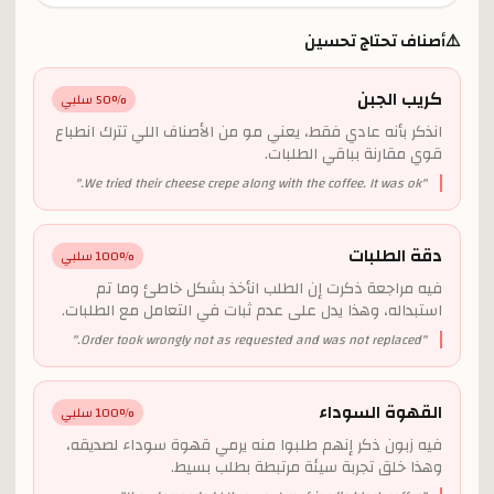
⚠️
أصناف تحتاج تحسين
كريب الجبن
% سلبي
50
انذكر بأنه عادي فقط، يعني مو من الأصناف اللي تترك انطباع
قوي مقارنة بباقي الطلبات.
"
We tried their cheese crepe along with the coffee. It was ok.
"
دقة الطلبات
% سلبي
100
فيه مراجعة ذكرت إن الطلب انأخذ بشكل خاطئ وما تم
استبداله، وهذا يدل على عدم ثبات في التعامل مع الطلبات.
"
Order took wrongly not as requested and was not replaced.
"
القهوة السوداء
% سلبي
100
فيه زبون ذكر إنهم طلبوا منه يرمي قهوة سوداء لصديقه،
وهذا خلق تجربة سيئة مرتبطة بطلب بسيط.