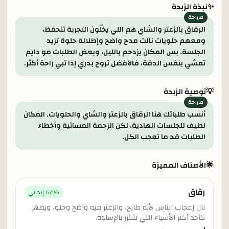
✨
نبذة الزبدة
الرقاق بالزعتر والشاي هم اللي يخلّون التجربة تنحفظ،
ومعهم حلويات نالت مدح واضح وإطلالة حلوة تزيد
الجلسة. بس المكان يزدحم بالليل، وبعض الطلبات مو دايم
تمشي بنفس الدقة، فالأفضل تروح بدري إذا تبي راحة أكثر.
💡
توصية الزبدة
أنسب طلباتك هنا الرقاق بالزعتر والشاي والحلويات. المكان
لطيف للجلسات الهادية، لكن الزحمة المسائية وأخطاء
الطلبات قد ما تعجب الكل.
🌟
الأصناف المميزة
رقاق
% إيجابي
67
نال إعجاب الناس لأنه طازج، والزعتر فيه واضح وحلو، ويظهر
كأحد أكثر الأشياء اللي تتكرر بالإشادة.