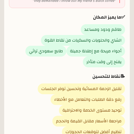
"
they demanded I throw out my friend’s black coffee
"
✅
ما يميز المكان
طاقم ودود ومساعد
الشاي والحلويات والسكريات من نقاط القوة
أجواء مريحة مع إطلالة جميلة
طابع سعودي تراثي
يفتح إلى وقت متأخر
📝
نقاط للتحسين
تقليل الزحمة المسائية وتحسين توفر الجلسات
رفع دقة الطلبات والتعامل مع الأخطاء
توحيد مستوى الخدمة والاحترافية
مراجعة الأسعار مقابل القيمة والحجم
تنظيم أفضل لتوقعات الحجوزات