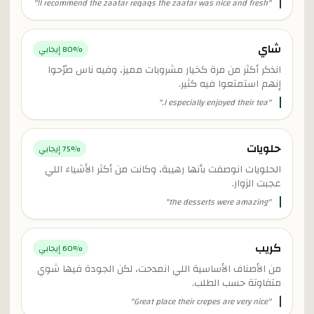
"
I recommend the zaatar reqaqs the zaatar was nice and fresh!
"
شاي
% إيجابي
80
انذكر أكثر من مرة كخيار مشروبات مميز، وفيه ناس صرّحوا
إنهم استمتعوا فيه كثير.
"
I especially enjoyed their tea.
"
حلويات
% إيجابي
75
الحلويات انوصفت بأنها رهيبة، وكانت من أكثر الأشياء اللي
عجبت الزوار.
"
the desserts were amazing
"
كريب
% إيجابي
60
من الأصناف الأساسية اللي انمدحت، لكن الجودة فيها شوي
متفاوتة حسب الطلب.
"
Great place their crepes are very nice
"