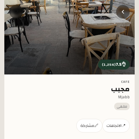
خطي إلى المحتوى الرئيسي
🤍
7.5
👌
)
1,256
(
CAFE
مجبب
Mjabb
مقهى
📍
الاتجاهات
🔗
مشاركة