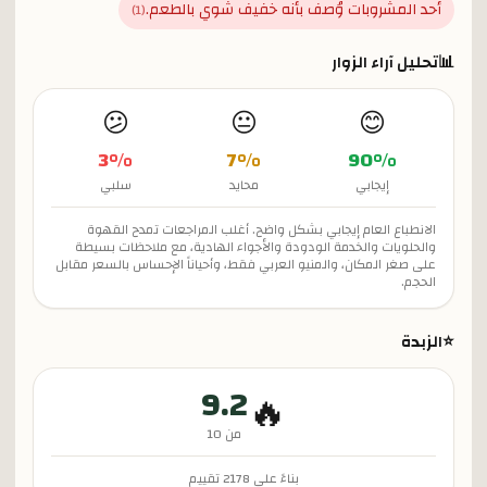
أحد المشروبات وُصف بأنه خفيف شوي بالطعم.
)
1
(
📊
تحليل آراء الزوار
😕
😐
😊
3
%
7
%
90
%
إيجابي
محايد
سلبي
الانطباع العام إيجابي بشكل واضح. أغلب المراجعات تمدح القهوة
والحلويات والخدمة الودودة والأجواء الهادية، مع ملاحظات بسيطة
على صغر المكان، والمنيو العربي فقط، وأحياناً الإحساس بالسعر مقابل
الحجم.
⭐
الزبدة
9.2
🔥
من 10
بناءً على
2178
تقييم