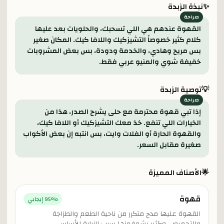
✨
نبذة الزبدة
القهوة عندهم هي اللي تسحبك، والحلويات بعد عليها
كلام كثير خصوصاً التشيزكيك واللافا كيك. المكان صغير
بس مريح وهادي، والخدمة ودودة، بس بعض المشروبات
خفيفة شوي والمنيو عربي فقط.
💡
توصية الزبدة
إذا تبي قهوة محترمة مع حلى يشرح الصدر، هذا من
الخيارات اللي تنفع. خذ معك التشيزكيك أو اللافا كيك،
والقهوة الحارة أو الفلات وايت، بس انتبه إن بعض الأكواب
صغيرة مقابل السعر.
🌟
الأصناف المميزة
قهوة
% إيجابي
95
القهوة عليها مدح متكرر من ناحية الطعم والطزاجة