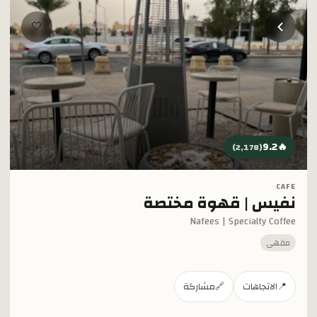
خطي إلى المحتوى الرئيسي
🤍
9.2
🔥
)
2,178
(
CAFE
نفيس | قهوة مختصة
Nafees | Specialty Coffee
مقهى
📍
الاتجاهات
🔗
مشاركة