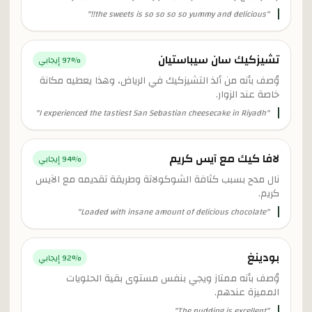
"
the sweets is so so so so yummy and delicious!!
"
تشيزكيك سان سيباستيان
% إيجابي
97
وُصف بأنه من ألذ التشيزكيك في الرياض، وهذا يعطيه مكانة
خاصة عند الزوار.
"
I experienced the tastiest San Sebastian cheesecake in Riyadh
"
لافا كيك مع آيس كريم
% إيجابي
94
نال مدح بسبب كثافة الشوكولاتة وطريقة تقديمه مع الآيس
كريم.
"
Loaded with insane amount of delicious chocolate
"
بودينغ
% إيجابي
92
وُصف بأنه ممتاز ويجي بنفس مستوى بقية الحلويات
المميزة عندهم.
"
The pudding is excellent
"