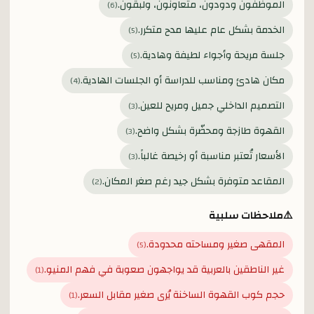
الموظفون ودودون، متعاونون، ولبقون.
)
6
(
الخدمة بشكل عام عليها مدح متكرر.
)
5
(
جلسة مريحة وأجواء لطيفة وهادية.
)
5
(
مكان هادئ ومناسب للدراسة أو الجلسات الهادية.
)
4
(
التصميم الداخلي جميل ومريح للعين.
)
3
(
القهوة طازجة ومحضّرة بشكل واضح.
)
3
(
الأسعار تُعتبر مناسبة أو رخيصة غالباً.
)
3
(
المقاعد متوفرة بشكل جيد رغم صغر المكان.
)
2
(
⚠️
ملاحظات سلبية
المقهى صغير ومساحته محدودة.
)
5
(
غير الناطقين بالعربية قد يواجهون صعوبة في فهم المنيو.
)
1
(
حجم كوب القهوة الساخنة يُرى صغير مقابل السعر.
)
1
(