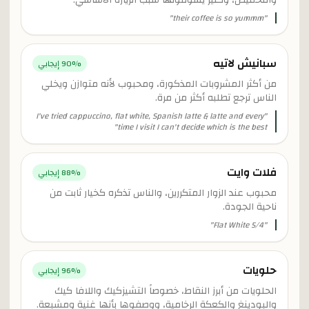
والتحميص، وكثير يشوفونها سبب الزيارة الأساسي.
"
their coffee is so yummm
"
سبانيش لاتيه
% إيجابي
90
من أكثر المشروبات المذكورة، ومحبوب لأنه متوازن ويخلي
الناس ترجع تطلبه أكثر من مرة.
I've tried cappuccino, flat white, Spanish latte & latte and every
"
"
time I visit I can't decide which is the best
فلات وايت
% إيجابي
88
محبوب عند الزوار المتكررين، والناس تذكره كخيار ثابت من
ناحية الجودة.
"
Flat White 5/4
"
حلويات
% إيجابي
96
الحلويات من أبرز النقاط، خصوصاً التشيزكيك واللافا كيك
والبودينغ والكعكة الرخامية، ووصفوها بأنها غنية ومشبعة.