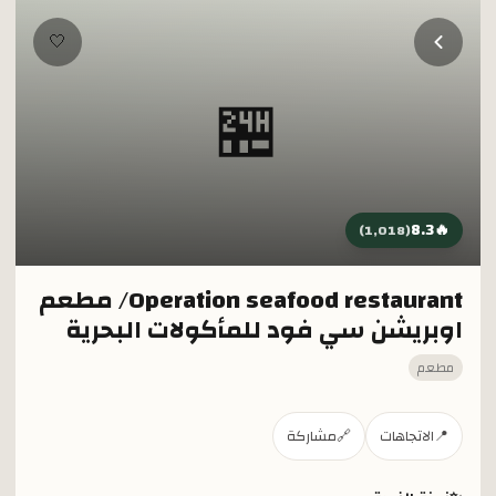
خطي إلى المحتوى الرئيسي
🤍
🏪
8.3
🔥
)
1,018
(
Operation seafood restaurant/ مطعم
اوبريشن سي فود للمأكولات البحرية
مطعم
📍
الاتجاهات
🔗
مشاركة