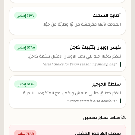
أصابع السمك
% إيجابي
71
انمدحت لأنها مقرمشة من برّا وطريّة من جوّا.
كيس روبيان بتتبيلة كاجن
% إيجابي
67
تنذكر كخيار حلو للي يحب الروبيان المتبل بنكهة كاجن.
"
Great choice for Cajun seasoning shrimp bag
"
سلطة الجرجير
% إيجابي
61
تنذكر كطبق جانبي منعش ويكمل مع المأكولات البحرية.
"
Rocca salad is also delicious.
"
⚠️
أصناف تحتاج تحسين
سمك الهامور المقلي
% سلبي
75