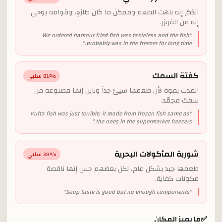
انذكر إنه باهت الطعم وممكن ما كان طازج، وقوامه يوحي
إنه من الفريزر.
We ordered hamour fried fish was tasteless and the fish
"
"
probably was in the freezer for long time.
كفتة السمك
% سلبي
81
انقدت بقوة لأن طعمها سيئ جداً وباين إنها مصنوعة من
سمك مجمّد.
Kufta fish was just terrible, it made from frozen fish same as
"
"
the ones in the supermarket freezers.
شوربة المأكولات البحرية
% سلبي
38
طعمها جيد بشكل عام، لكن بعضهم حس إنها ناقصة
مكونات كفاية.
"
Soup taste is good but no enough components
"
✅
ما يميز المكان