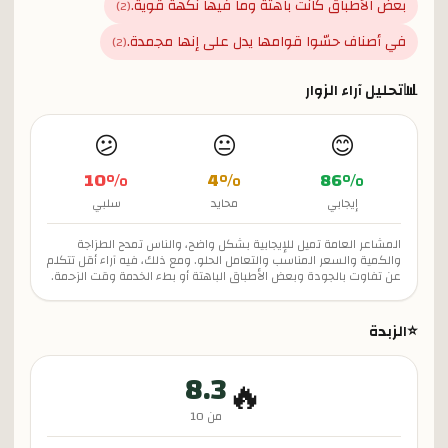
بعض الأطباق كانت باهتة وما فيها نكهة قوية.
)
2
(
في أصناف حسّوا قوامها يدل على إنها مجمدة.
)
2
(
📊
تحليل آراء الزوار
😕
😐
😊
10
%
4
%
86
%
إيجابي
محايد
سلبي
المشاعر العامة تميل للإيجابية بشكل واضح، والناس تمدح الطزاجة
والكمية والسعر المناسب والتعامل الحلو. ومع ذلك، فيه آراء أقل تتكلم
عن تفاوت بالجودة وبعض الأطباق الباهتة أو بطء الخدمة وقت الزحمة.
⭐
الزبدة
8.3
🔥
من 10