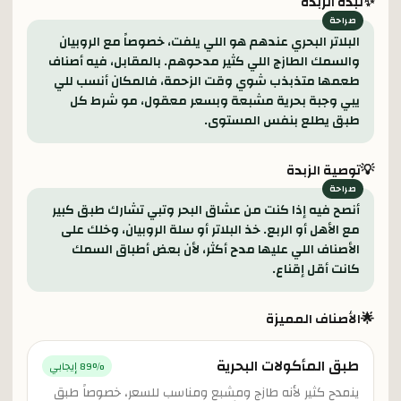
✨
نبذة الزبدة
البلاتر البحري عندهم هو اللي يلفت، خصوصاً مع الروبيان
والسمك الطازج اللي كثير مدحوهم. بالمقابل، فيه أصناف
طعمها متذبذب شوي وقت الزحمة، فالمكان أنسب للي
يبي وجبة بحرية مشبعة وبسعر معقول، مو شرط كل
طبق يطلع بنفس المستوى.
💡
توصية الزبدة
أنصح فيه إذا كنت من عشاق البحر وتبي تشارك طبق كبير
مع الأهل أو الربع. خذ البلاتر أو سلة الروبيان، وخلك على
الأصناف اللي عليها مدح أكثر، لأن بعض أطباق السمك
كانت أقل إقناع.
🌟
الأصناف المميزة
طبق المأكولات البحرية
% إيجابي
89
ينمدح كثير لأنه طازج ومشبع ومناسب للسعر، خصوصاً طبق