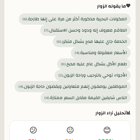
💚
ما يقوله الزوار
المكونات البحرية مذكورة أكثر من مرة على إنها طازجة.
)
8
(
الطاقم معروف إنه ودود وحسن الاستقبال.
)
7
(
الخدمة جاي عليها مدح بشكل متكرر.
)
6
(
الأسعار معقولة ومناسبة.
)
4
(
طعم الأكل بشكل عام عليه مديح.
)
6
(
الأجواء توحي بالترحيب وراحة الزبون.
)
3
(
الموظفين يوصفون إنهم متعاونين ويقضون حاجة الزبون.
)
4
(
الناس شايفين القيمة مقابل السعر ممتازة.
)
4
(
📊
تحليل آراء الزوار
😕
😐
😊