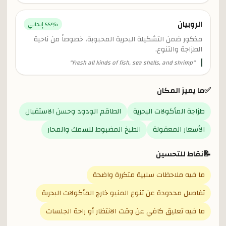
الروبيان
% إيجابي
55
مذكور ضمن التشكيلة البحرية المحبوبة، خصوصاً من ناحية
الطزاجة والتنوع.
"
Fresh all kinds of fish, sea shells, and shrimp
"
✅
ما يميز المكان
طزاجة المأكولات البحرية
الطاقم الودود وحسن الاستقبال
الأسعار المعقولة
الطبخ المضبوط للسمك والمحار
📝
نقاط للتحسين
ما فيه ملاحظات سلبية متكررة واضحة
تفاصيل محدودة عن تنوع المنيو خارج المأكولات البحرية
ما فيه تعليق كافي عن وقت الانتظار أو راحة الجلسات