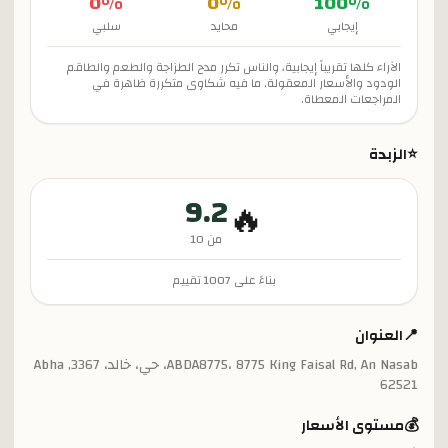
0
%
0
%
100
%
إيجابي
محايد
سلبي
الآراء كلها تقريباً إيجابية، والناس تكرر مدح الطزاجة والطعم والطاقم
الودود والأسعار المعقولة. ما فيه شكاوى متكررة ظاهرة في
المراجعات المعطاة.
⭐
الزبدة
9.2
🔥
من 10
بناءً على
1007
تقييم
📍
العنوان
ABDA8775، 8775 King Faisal Rd, An Nasab، حي، خالد، 3367, Abha
62521
💰
مستوى الأسعار