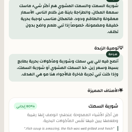
شوربة السمك والسمك المشوي هم أكثر شيء ماسك
سمعة المكان، والطزاجة باينة من كلام الناس. الأسعار
معقولة والطاقم ودود، فالمكان مناسب لوجبة بحرية
خفيفة ومضمونة، خصوصاً إذا تبي طعم واضح بدون
تكلف.
💡
توصية الزبدة
أنصح فيه للي يبي سمك وشوربة ومأكولات بحرية بطابع
بسيط وسعر زين. خذ السمك المشوي أو شوربة السمك،
وإذا كنت تبي تجربة فاخرة فالأجواء هنا مو هي الهدف.
🌟
الأصناف المميزة
شوربة السمك
% إيجابي
80
من أكثر الأشياء الممدوحة عندهم؛ انوصف إنها رهيبة
وطعمها يبين فيها نَفَس المأكولات البحرية.
"
Fish soup is amazing, the fish was well grilled and fresh.
"