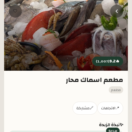
خطي إلى المحتوى الرئيسي
🤍
9.2
🔥
)
1,007
(
مطعم اسماك محار
مطعم
📍
الاتجاهات
🔗
مشاركة
✨
نبذة الزبدة