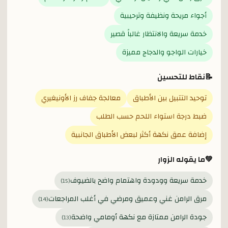
أجواء مريحة ونظيفة وترحيبية
خدمة سريعة والانتظار غالباً قصير
خيارات الواجو والدجاج مميزة
📝
نقاط للتحسين
توحيد التتبيل بين الأطباق
معالجة جفاف رز الأونيغيري
ضبط درجة استواء اللحم حسب الطلب
إضافة عمق نكهة أكثر لبعض الأطباق الجانبية
💚
ما يقوله الزوار
خدمة سريعة وودودة واهتمام واضح بالضيوف
)
15
(
مرق الرامن غني وعميق ومرضي في أغلب المراجعات
)
14
(
جودة الرامن ممتازة مع نكهة أومامي واضحة
)
13
(