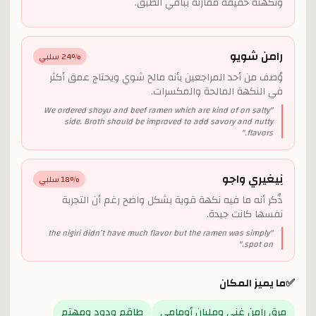
ونكهته خفيفة مقارنة بباقي الطبق.
رامن شويو
% سلبي
24
وُصف من أحد المراجعين بأنه مالح شوي ويحتاج عمق أكثر
في النكهة المالحة والمكسرات.
We ordered shoyu and beef ramen which are kind of on salty
"
side. Broth should be improved to add savory and nutty
"
flavors.
نِيغيري واجو
% سلبي
18
ذُكر أنه ما فيه نكهة قوية بشكل واضح رغم أن التجربة
نفسها كانت جيدة.
the nigiri didn’t have much flavor but the ramen was simply
"
"
spot on.
✅
ما يميز المكان
مرق رامن غني ومليان أومامي
طاقم ودود ومهتم