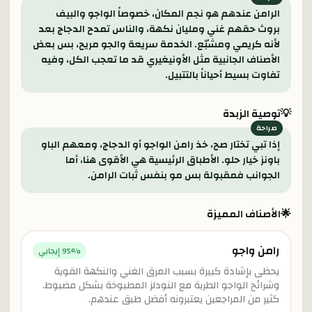
الرامن عندهم هو نجم المكان، خصوصاً الواجو والبيف
بروث حقهم غني ومليان نكهة، والناس تمدح الدجاج بعد
لأنه كريمي ومشبّع. الخدمة سريعة والجو مريح، بس بعض
الأصناف الجانبية مثل الأونيغيري قد ما تعجب الكل، وفيه
تفاوت بسيط أحياناً بالتتبيل.
💡
توصية الزبدة
إذا تبي تختار صح، خذ رامن الواجو أو الدجاج، ومعهم الباو
باونز خيار حلو. الأطباق الرئيسية هي الأقوى هنا، أما
الجوانب فمقبولة بس مو بنفس ثبات الرامن.
🌟
الأصناف المميزة
رامن واجو
% إيجابي
95
يحظى بإشادة كبيرة بسبب المرق الغني والنكهة القوية
وشرائح الواجو الطرية مع النودلز المطبوخة بشكل مضبوط.
كثير من المراجعين يعتبرونه أفضل طبق عندهم.