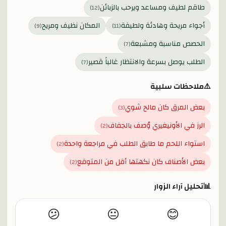
طاقم لطيف ومساعد ويرحب بالزبائن
)
12
(
أجواء مريحة وهادئة ولطيفة
المكان نظيف ومريح
)
9
(
)
11
(
الحصص مناسبة ومشبعة
)
7
(
الطلب يوصل بسرعة والانتظار غالباً قصير
)
7
(
⚠️
ملاحظات سلبية
بعض المرق كان مالح شوي
)
3
(
الرز في الأونيغيري وُصف بالجفاف
)
2
(
استواء اللحم ما طابق الطلب في مراجعة واحدة
)
2
(
بعض الأصناف كان نكهتها أقل من المتوقع
)
2
(
📊
تحليل آراء الزوار
😕
😐
😊