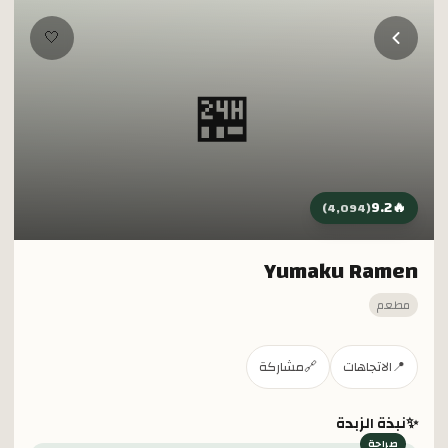
خطي إلى المحتوى الرئيسي
🤍
🏪
9.2
🔥
)
4,094
(
Yumaku Ramen
مطعم
📍
الاتجاهات
🔗
مشاركة
✨
نبذة الزبدة