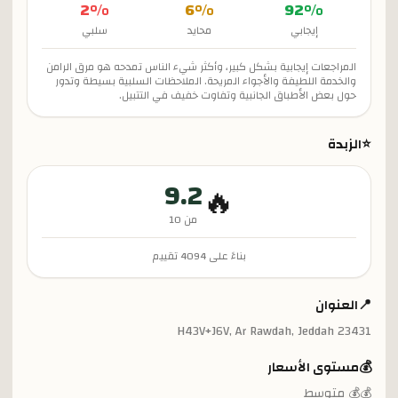
2
%
6
%
92
%
إيجابي
محايد
سلبي
المراجعات إيجابية بشكل كبير، وأكثر شيء الناس تمدحه هو مرق الرامن
والخدمة اللطيفة والأجواء المريحة. الملاحظات السلبية بسيطة وتدور
حول بعض الأطباق الجانبية وتفاوت خفيف في التتبيل.
⭐
الزبدة
9.2
🔥
من 10
بناءً على
4094
تقييم
📍
العنوان
H43V+J6V, Ar Rawdah, Jeddah 23431
💰
مستوى الأسعار
💰💰 متوسط