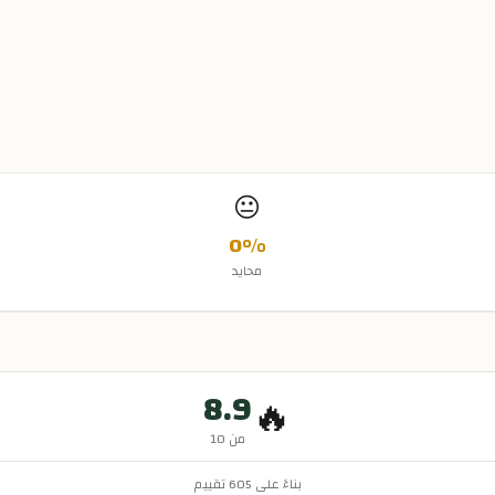
😐
0
%
محايد
8.9
🔥
من 10
بناءً على
605
تقييم