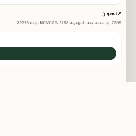
📍
العنوان
7209 ابو عنبه، جدة التاريخية، JACB3182، 3182، جدة 22236