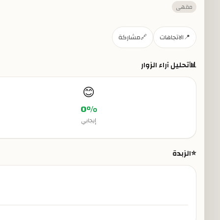
مقهى
📍
الاتجاهات
🔗
مشاركة
📊
تحليل آراء الزوار
😊
0
%
إيجابي
⭐
الزبدة