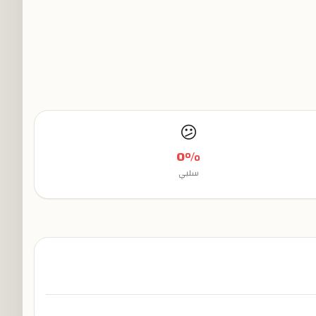
😕
0
%
سلبي