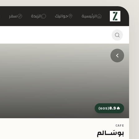
تخطي إلى المحتوى الرئيسي
الرئيسية
حواليك
الزبدة
سفر
8.9
🔥
)
605
(
CAFE
بوسَــالم