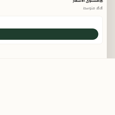
💰
مستوى الأسعار
💰💰 متوسط