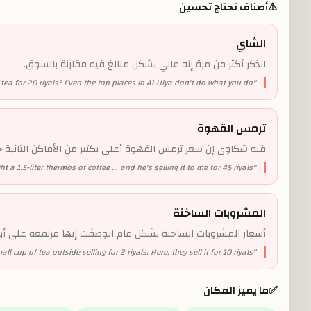
⚠️
أصناف تحتاج تحسين
الشاي
انذكر أكثر من مرة إنه غالي بشكل مبالغ فيه مقارنة بالسوق.
 tea for 20 riyals? Even the top places in Al-Ulya don't do what you do!
"
ترمس القهوة
فيه شكاوى إن سعر ترمس القهوة أعلى بكثير من الأماكن الثانية 
ht a 1.5-liter thermos of coffee ... and he's selling it to me for 45 riyals!
"
المشروبات الساخنة
أسعار المشروبات الساخنة بشكل عام انوصفَت إنها مرتفعة على أب
l cup of tea outside selling for 2 riyals. Here, they sell it for 10 riyals!!
"
✅
ما يميز المكان