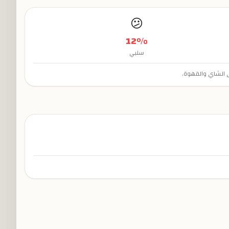
😕
12
%
سلبي
لى الشاي والقهوة.