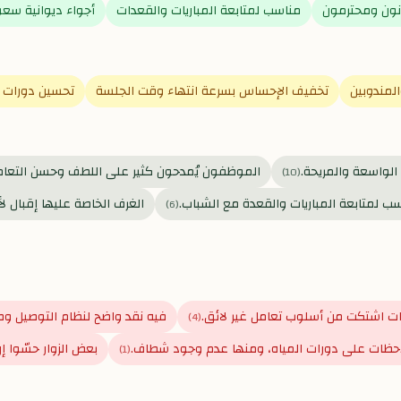
ون ومحترمون
مناسب لمتابعة المباريات والقعدات
أجواء ديوانية سعو
المندوبين
تخفيف الإحساس بسرعة انتهاء وقت الجلسة
تحسين دورات ا
الواسعة والمريحة.
الموظفون يُمدحون كثير على اللطف وحسن التعام
)
10
(
ب لمتابعة المباريات والقعدة مع الشباب.
الغرف الخاصة عليها إقبال ل
)
6
(
ت اشتكت من أسلوب تعامل غير لائق.
فيه نقد واضح لنظام التوصيل وط
)
4
(
احظات على دورات المياه، ومنها عدم وجود شطاف.
بعض الزوار حسّوا
)
1
(