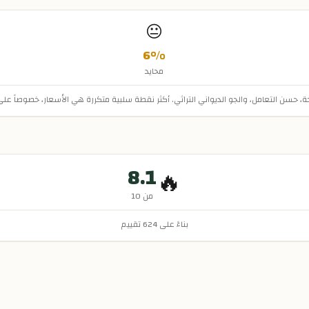
😐
6
%
محايد
ة، حسن التعامل، والجو الديواني التراثي. أكثر نقطة سلبية متكررة هي الأسعار، خصوصاً ع
8.1
🔥
من 10
بناءً على
624
تقييم