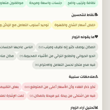
نظافة وترتيب واضح
جلسات واسعة ومريحة
موظفون متعاون
📝
نقاط للتحسين
خفض أسعار الشاي والقهوة
توحيد أسلوب التعامل مع الزبائن و
💚
ما يقوله الزوار
المكان يوصف كثير إنه نظيف ومرتب.
الناس عاجبها الجلسات 
)
12
(
الجو الديواني والطابع التراثي من الأشياء المحبوبة.
مكان مناس
)
7
(
فيه مدح متكرر لحسن التعامل والاحترام.
)
6
(
⚠️
ملاحظات سلبية
تكرر ذكر الغلاء وأن الأسعار أعلى من المتوقع.
بعض التقييما
)
10
(
فيه من اشتكى من ريحة غير مريحة بالمكان.
تمت الإشارة لمل
)
2
(
📊
تحليل آراء الزوار