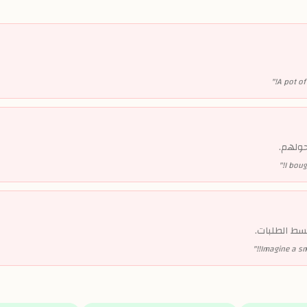
"
A pot of
حولهم.
"
I boug
سط الطلبات.
"
Imagine a smal