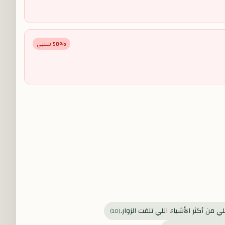
% سلبي
58
ي من أكثر الأشياء اللي تلفت الزوار.
)
10
(