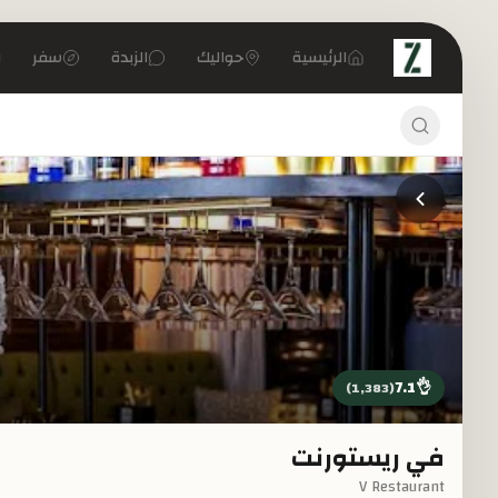
تخطي إلى المحتوى الرئيسي
الرئيسية
حواليك
الزبدة
سفر
7.1
👌
)
1,383
(
في ريستورنت
V Restaurant