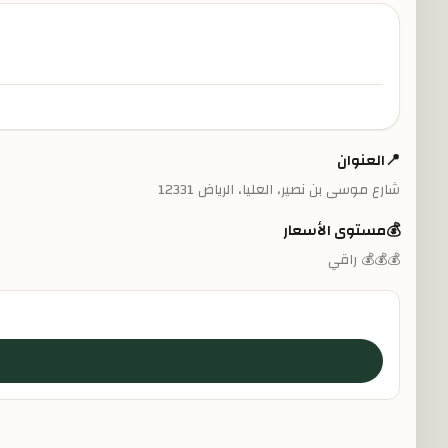
📍
العنوان
شارع موسى بن نصير، العليا، الرياض 12331
💰
مستوى الأسعار
💰💰💰 راقي