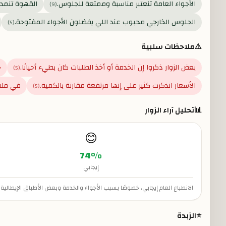
الأجواء العامة تنعتبر مناسبة وممتعة للجلوس.
القهوة تنمدح 
)
9
(
الجلوس الخارجي محبوب عند اللي يفضلون الأجواء المفتوحة.
)
5
(
⚠️
ملاحظات سلبية
بعض الزوار ذكروا إن الخدمة أو أخذ الطلبات كان بطيء أحيانًا.
ج
)
5
(
الأسعار انذكرت كثير على إنها مرتفعة مقارنة بالكمية.
في ملاح
)
5
(
📊
تحليل آراء الزوار
😊
74
%
إيجابي
الانطباع العام إيجابي، خصوصًا بسبب الأجواء والخدمة وبعض الأطباق الإيطال
⭐
الزبدة