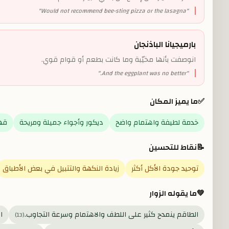
"
Would not recommend bee-sting pizza or the lasagna
"
بارميجيانا الباذنجان
انوصفت بأنها مخيّبة وما كانت بطعم أو قوام قوي.
"
And the eggplant was no better.
"
✅
ما يميز المكان
خدمة لطيفة واهتمام واضح
ديكور وأجواء جميلة ومريحة
قه
📝
نقاط للتحسين
توحيد جودة الأكل أكثر
زيادة النكهة والتتبيل في بعض الأطباق
💚
ما يقوله الزوار
الطاقم ينمدح كثير على اللطف والاهتمام وسرعة التجاوب.
ا
)
13
(