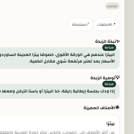
مطعم
📍
الاتجاهات
🔗
مشاركة
✨
نبذة الزبدة
البيتزا عندهم هي الورقة الأقوى، خصوصًا بيتزا العجينة الساوردو
الأسعار بعد تعتبر مرتفعة شوي مقابل الكمية.
💡
توصية الزبدة
إذا ودك بجلسة إيطالية رايقة، خذ البيتزا أو باستا الترفل ومعه
🌟
الأصناف المميزة
بيتزا
من أكثر الأصناف اللي انمدحت، والناس تذكر جودة العجينة والطعم