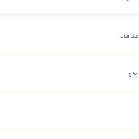
غلب الناس.
أوضح.