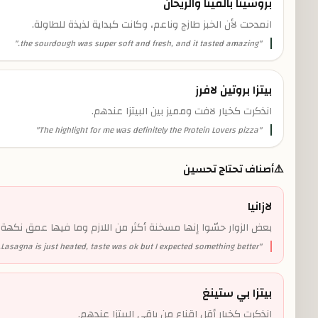
بروشيتا بالفيتا والريحان
انمدحت لأن الخبز طازج وناعم، وكانت كبداية لذيذة للطاولة.
"
the sourdough was super soft and fresh, and it tasted amazing.
"
بيتزا بروتين لافرز
انذكرت كخيار لافت ومميز بين البيتزا عندهم.
"
The highlight for me was definitely the Protein Lovers pizza
"
⚠️
أصناف تحتاج تحسين
لازانيا
بعض الزوار حسّوا إنها مسخنة أكثر من اللازم وما فيها عمق نكهة
Lasagna is just heated, taste was ok but I expected something better...
"
بيتزا بي ستينغ
انذكرت كخيار أقل إقناع من باقي البيتزا عندهم.