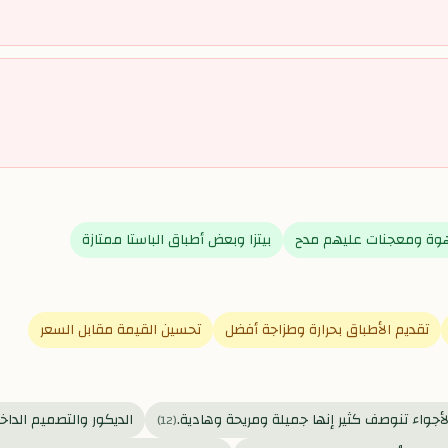
وة ومعجنات عليهم مدح
بيتزا وبعض أطباق الباستا ممتازة
تقديم الأطباق بحرارة وطزاجة أفضل
تحسين القيمة مقابل السعر
لأجواء تنوصف كثير إنها جميلة ومريحة وهادية.
الديكور والتصميم الداخل
)
12
(