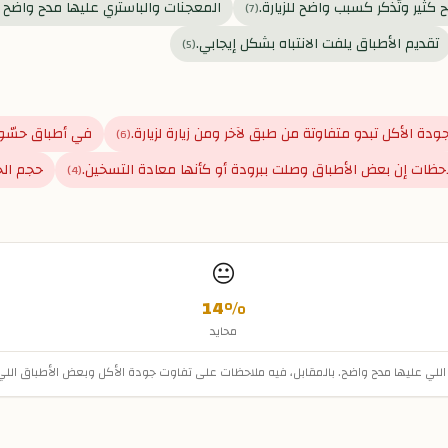
كثير وتُذكر كسبب واضح للزيارة.
المعجنات والباستري عليها مدح واضح م
)
7
(
تقديم الأطباق يلفت الانتباه بشكل إيجابي.
)
5
(
ودة الأكل تبدو متفاوتة من طبق لآخر ومن زيارة لزيارة.
في أطباق حسّوا 
)
6
(
ظات إن بعض الأطباق وصلت ببرودة أو كأنها معادة التسخين.
حجم الح
)
4
(
😐
14
%
محايد
ية اللي عليها مدح واضح. بالمقابل، فيه ملاحظات على تفاوت جودة الأكل وبعض الأطباق الل