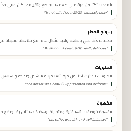
انمدحت أكثر من مرة على طعمها الواضح وتقييمها كان عالي جداً ع
"
Margherita Pizza: 10/10, extremely tasty
"
ريزوتو الفطر
محبوب لأنه غني بالطعم ولذيذ بشكل عام، مع ملاحظة بسيطة من أ
"
Mushroom Risotto: 9/10, really delicious
"
الحلويات
الحلويات انذكرت أكثر من مرة بأنها مرتبة بالشكل ولذيذة وتستاهل ال
"
The dessert was beautifully presented and delicious
"
القهوة
القهوة انوصفت بأنها غنية ومتوازنة، وهذا خلاها تنال رضا واضح من 
"
the coffee was rich and well balanced
"