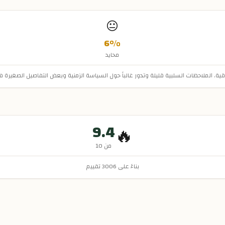
😐
6
%
محايد
قية. الملاحظات السلبية قليلة وتدور غالباً حول السياسة الزمنية وبعض التفاصيل الصغيرة 
9.4
🔥
من 10
بناءً على
3006
تقييم