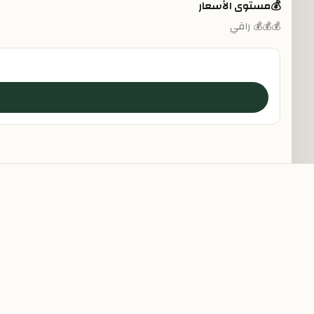
💰
مستوى الأسعار
💰💰💰 راقي