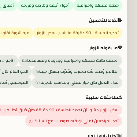
خدمة منتبهة واحترافية
أجواء أنيقة وهادية ومريحة
أطباق إ
📝
نقاط للتحسين
تحديد الجلسة بـ90 دقيقة ما ناسب بعض الزوار
فيه شوية تفاوت
💚
ما يقوله الزوار
الخدمة كانت منتبهة واحترافية وودودة ومساعدة.
الأجواء 
)
12
(
الطاقم وُصف بأنه محترف ومُدرّب بشكل جيد.
الجو العام كان أ
)
8
(
غداء العمل كان خيار عملي ومناسب للتجربة.
الموسيقى أضاف
)
5
(
⚠️
ملاحظات سلبية
بعض الزوار حسّوا أن تحديد الجلسة بـ90 دقيقة كان ضيق أكثر من اللازم.
أحد المراجعين تمنى لو فيه صوصات مع الستيك.
)
1
(
📊
تحليل آراء الزوار