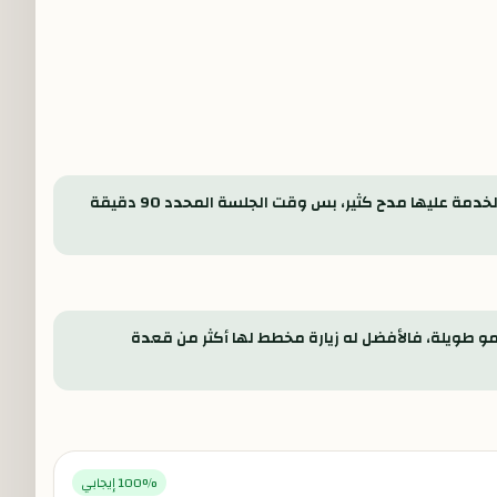
بيتزا المارجريتا والريزوتو هم اللي لفتوا الناس هنا، ومعاهم الحلويات والقهوة يطلعونك بزيارة مرتبة من أولها لآخرها. المكان جوه أنيق والخدمة عليها مدح كثير، بس وقت الجلسة المحدد 90 دقيقة
 مو طويلة، فالأفضل له زيارة مخطط لها أكثر من قعدة
% إيجابي
100