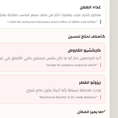
غداء العمل
مذكور كخيار مرتب يعطيك أكثر من صنف بسعر مناسب مقارنة بفكرة
"
Tried the restaurant business lunch offers of 99Sar and 119Sar.
"
⚠️
أصناف تحتاج تحسين
كارباتشيو القاروص
أحد المراجعين ذكر أنه ما كان بنفس مستوى باقي الأطباق في غدا
"
except for seabass carpaccio which
"
ريزوتو الفطر
وردت ملاحظة بسيطة بأنه أحياناً يكون مالح شوي.
"
Mushroom Risotto: 9/10, really delicious
"
✅
ما يميز المكان