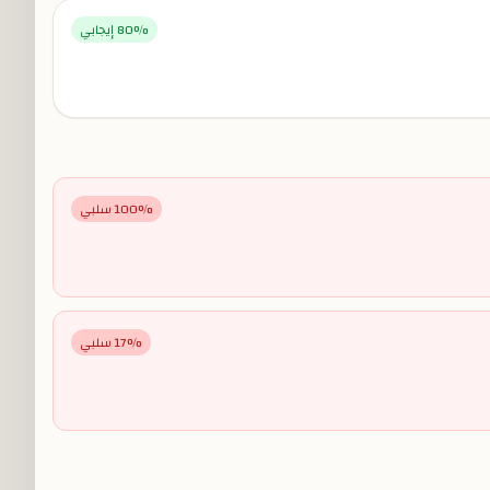
% إيجابي
80
% سلبي
100
% سلبي
17