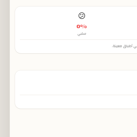
😕
0
%
سلبي
في أطباق معينة.