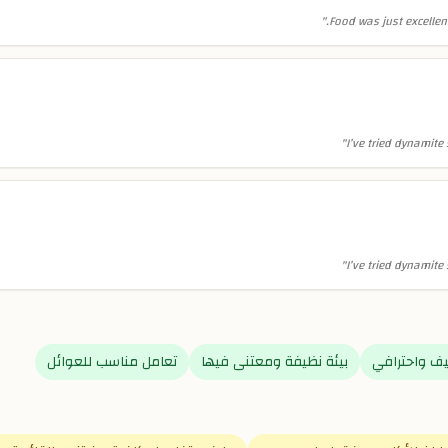
"
Food was just excellent
"
I’ve tried dynamit
"
I’ve tried dynamit
ف واحترافي
بيئة نظيفة ومعتنى فيها
تعامل مناسب للعوائل