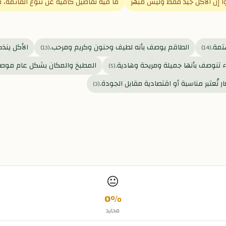
وا إن الأكل جيد فقط وليس مبهر
ما فيه تفاصيل كافية عن تنوع القائمة،
تمة.
الطاقم يوصف بأنه لطيف وحنون وكريم ومرحب.
الأكل ينذك
)
13
(
)
14
(
ء تنوصف بأنها جميلة ومريحة وهادية.
المطبخ والمكان بشكل عام موصوف
)
5
(
ر تُعتبر مناسبة أو اقتصادية مقابل الجودة.
)
3
(
😐
0
%
محايد