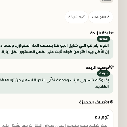
📍
الاتجاهات
🔗
مشاركة
✨
نبذة الزبدة
التوم يام هو اللي شايل الجو هنا بطعمه الحار المتوازن، وم
إن الأكل جيد أكثر من كونه ثابت على نفس المستوى بكل زيارة.
💡
توصية الزبدة
إذا ودّك بآسيوي مرتب وخدمة تخلّي التجربة أسهل من أولها لآ
الهادية.
🌟
الأصناف المميزة
توم يام
انذكر كطبق مميز بطعمه القوي وتوازن البهارات فيه بشكل حلو.