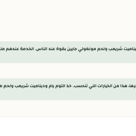
عه ديناميت شريمب ولحم مونغولي جايين بقوة عند الناس. الخدمة عندهم 
خرها، هذا من الخيارات اللي تنحسب. خذ التوم يام وديناميت شريمب ولح