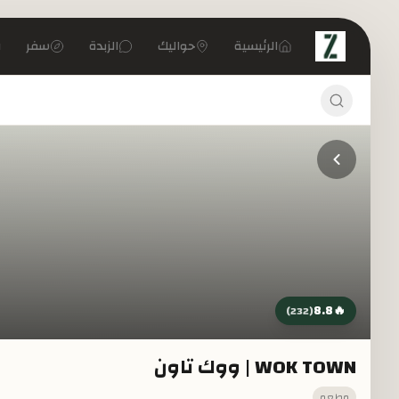
تخطي إلى المحتوى الرئيسي
الرئيسية
حواليك
الزبدة
سفر
8.8
🔥
)
232
(
WOK TOWN | ووك تاون
مطعم