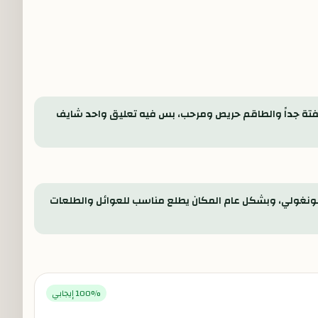
ملفتة جداً والطاقم حريص ومرحب، بس فيه تعليق واحد شايف
م مونغولي، وبشكل عام المكان يطلع مناسب للعوائل والطلعات
% إيجابي
100