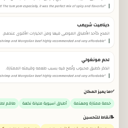
! The tum yom especially, it was the perfect mix of spicy and flavorful.
"
ديناميت شريمب
انمدح كأحد الأطباق الموصى فيها ومن الخيارات الأقوى عندهم.
e shrimp and Mongolian beef highly recommended and very affordable
"
لحم مونغولي
انذكر كطبق محبوب ونُصح فيه بسبب طعمه وقيمته الممتازة.
e shrimp and Mongolian beef highly recommended and very affordable
"
✅
ما يميز المكان
خدمة ممتازة ومهتمة
أطباق آسيوية مليانة نكهة
طاقم لطي
📝
نقاط للتحسين