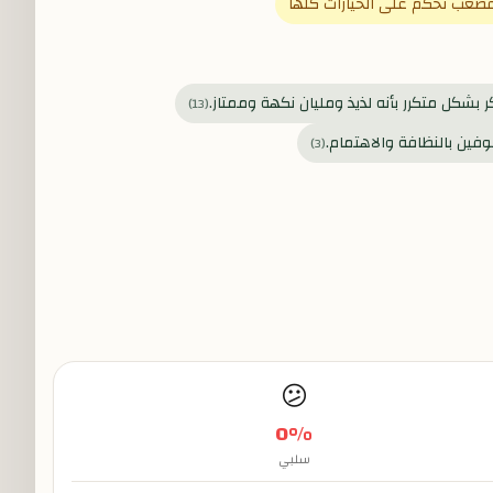
 فصعب نحكم على الخيارات كلها
ر بشكل متكرر بأنه لذيذ ومليان نكهة وممتاز.
)
13
(
ين بالنظافة والاهتمام.
)
3
(
😕
0
%
سلبي