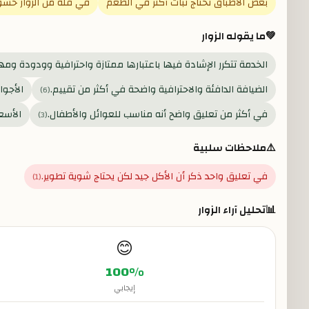
بعض الأطباق تحتاج ثبات أكثر في الطعم
في قلة من الزوار حسّ
💚
ما يقوله الزوار
الخدمة تتكرر الإشادة فيها باعتبارها ممتازة واحترافية وودودة ومه
الضيافة الدافئة والاحترافية واضحة في أكثر من تقييم.
الأجوا
)
6
(
في أكثر من تعليق واضح أنه مناسب للعوائل والأطفال.
الأسعا
)
3
(
⚠️
ملاحظات سلبية
في تعليق واحد ذكر أن الأكل جيد لكن يحتاج شوية تطوير.
)
1
(
📊
تحليل آراء الزوار
😊
100
%
إيجابي