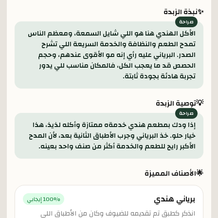
✨
نبذة الزبدة
الأكل الهندي هنا هو اللي شايل السمعة، ومعظم الناس
تمدح الطعم والنظافة والخدمة السريعة اللي تشرح
الصدر. البرياني عليه رأي إنه مو الأقوى عندهم، وحجم
الحصص قد ما يعجب الكل، فالمكان مناسب للي يدور
تجربة هادئة بجودة ثابتة.
💡
توصية الزبدة
إذا ودك بمطعم هندي خدمةه ممتازة وأكله لذيذ، هذا
خيار حلو. خذ البرياني وجرب الأطباق الثانية بعد، لأن المدح
الأكبر رايح للطعم والخدمة أكثر من صنف واحد بعينه.
🌟
الأصناف المميزة
برياني هندي
% إيجابي
100
انذكر كطبق تم تقديمه للضيوف وكان من الأطباق اللي