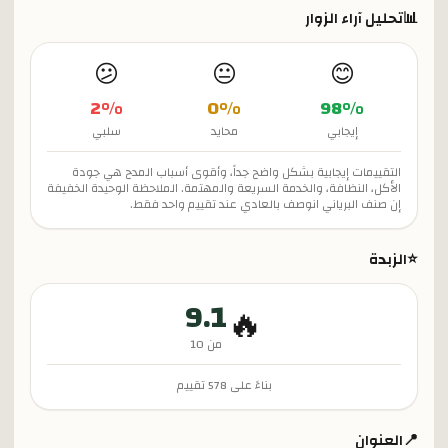
📊
تحليل آراء الزوار
😕
😐
😊
2
%
0
%
98
%
إيجابي
محايد
سلبي
التقييمات إيجابية بشكل واضح جداً، وأقوى أسباب المدح هي جودة
الأكل، النظافة، والخدمة السريعة والمهتمة. الملاحظة الوحيدة الخفيفة
إن صنف البرياني انوصف بالعادي عند تقييم واحد فقط.
⭐
الزبدة
9.1
🔥
من 10
بناءً على
578
تقييم
📍
العنوان