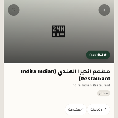
خطي إلى المحتوى الرئيسي
🤍
🏪
9.1
🔥
)
578
(
مطعم انديرا الهندي (Indira Indian
Restaurant)
Indira Indian Restaurant
مطعم
📍
الاتجاهات
🔗
مشاركة