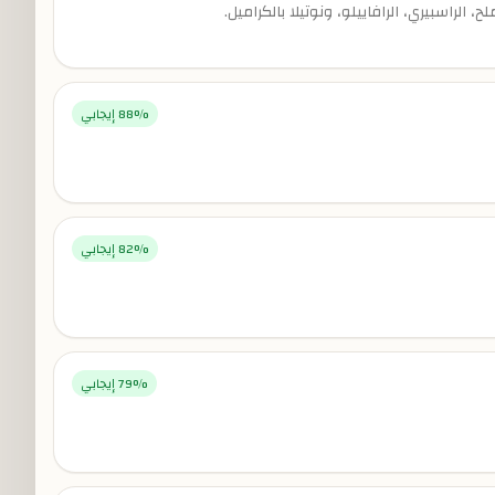
لراسبيري، الرافاييلو، ونوتيلا بالكراميل.
% إيجابي
88
% إيجابي
82
% إيجابي
79