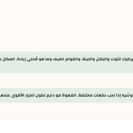
كيك التوت والبقان واللبنة، والقوام خفيف وما هو مُحلى زيادة. المكان 
 روشيه إذا تحب نكهات مختلفة. القهوة مو دايم تكون الخيار الأقوى عنده