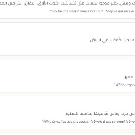
هش. كثير مدحوا نكهات مثل تشيزكيك التوت الأزرق، البقان، الكراميل المملح، ا
"
By far the best cronuts i’ve had . They’ve got lots o
ا من الأفضل في الرياض.
مميز.
"
Wide range o
ثر من مرة، وناس شافوها مناسبة للفطور.
"
My favorites are the zaatar labnah & the caramel labna b