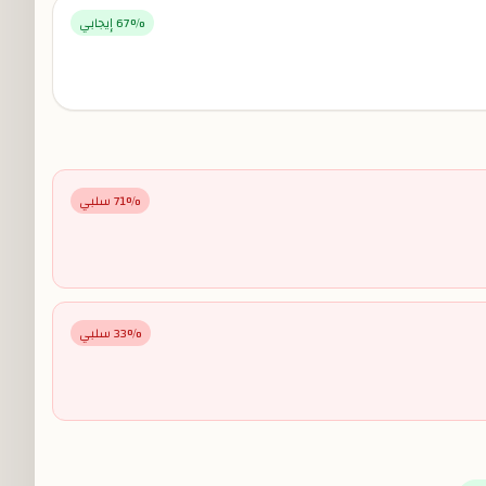
% إيجابي
67
% سلبي
71
% سلبي
33