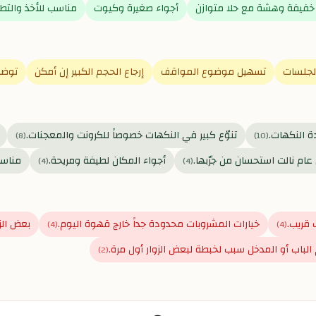
خفيفة وهشة مع حلا متوازن
أجواء صغيرة وكيوت
مناسب للأخذ والتط
الجلسات
تسهيل موضوع المواقف
إرجاع الحجم الكبير إن أمكن
توضيح
 النكهات.
تنوّع كبير في النكهات خصوصاً للكرونت والمعجنات.
)
8
(
)
10
(
ام نالت استحسان من جرّبها.
أجواء المكان لطيفة ومريحة.
مناسب
)
4
(
)
4
(
قريب.
خيارات المشروبات محدودة جداً خارج قهوة اليوم.
بعض الز
)
4
(
)
4
(
الباب أو المدخل سبب لخبطة لبعض الزوار أول مرة.
)
2
(