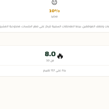
😐
10
%
محايد
نكهات ولطف الموظفين، بينما الملاحظات السلبية تتركز على صغر الجلسات، محدودية المشر
8.0
🔥
من 10
بناءً على
717
تقييم