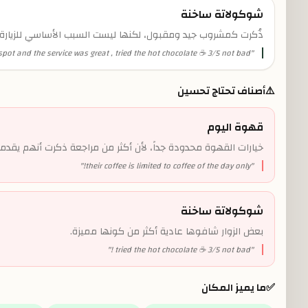
شوكولاتة ساخنة
ذُكرت كمشروب جيد ومقبول، لكنها ليست السبب الأساسي للزيارة.
 spot and the service was great , tried the hot chocolate ☕️ 3/5 not bad !
"
⚠️
أصناف تحتاج تحسين
قهوة اليوم
خيارات القهوة محدودة جداً، لأن أكثر من مراجعة ذكرت أنهم يقد
"
their coffee is limited to coffee of the day only!
"
شوكولاتة ساخنة
بعض الزوار شافوها عادية أكثر من كونها مميزة.
"
tried the hot chocolate ☕️ 3/5 not bad !
"
✅
ما يميز المكان