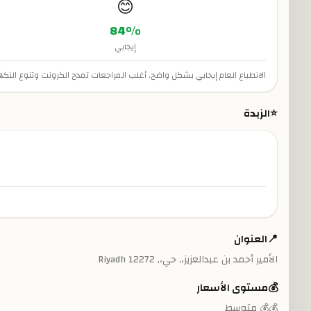
😊
84
%
إيجابي
الانطباع العام إيجابي بشكل واضح. أغلب المراجعات تمدح الكرونت وتنوع ال
⭐
الزبدة
📍
العنوان
الأمير أحمد بن عبدالعزيز،, حي،, Riyadh 12272
💰
مستوى الأسعار
💰💰 متوسط