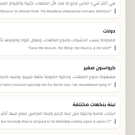
هي أكثر شيء الناس ترجع له هنا، لأن النكهات كثيرة والقوام خفيف و
f flavours to choose from. The blueberry cheesecake one was delicious!!
"
دونات
ممدوحة بسبب الحشوات وتنوع النكهات، وبعض الزوار وصفوها بأنه
"
Love the donuts, the filling, the flavors, & the staff!
"
كرواسون صغير
مشهورة بتنوع النكهات، وذكروا خصوصاً نكهة فيريرو روشيه كخيار 
f mini croissant specially the Fur Roche one, I do recommend trying it.
"
لبنة بنكهات مختلفة
خيارات مالحة وحلوة مثل لبنة الزعتر ولبنة الكراميل تنصح فيها أك
ut honestly they’re all good & I’m definitely coming again & again 🫠🤤
"