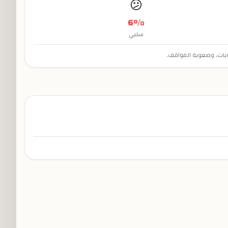
😕
6
%
سلبي
وبات، وصعوبة المواقف.