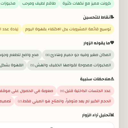
كرونت مميز مع نكهات كثيرة
طاقم لطيف ومرحب
مخبوزات 
📝
نقاط للتحسين
توسيع قائمة المشروبات بدل الاكتفاء بقهوة اليوم
زيادة عدد 
💚
ما يقوله الزوار
المكان صغير وفيه جو حميم وهادئ.
مدح واضح للطعم وجودة
)
8
(
المخبوزات ممدوحة لقوامها الخفيف والهش.
القهوة بشكل ع
)
5
(
⚠️
ملاحظات سلبية
عدد الجلسات الداخلية قليل.
صعوبة في الحصول على موقف 
)
6
(
الحجم الكبير لم يعد متوفراً، والمتاح هو الميني فقط.
تصميم 
)
2
(
📊
تحليل آراء الزوار