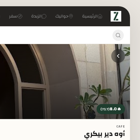
تخطي إلى المحتوى الرئيسي
الرئيسية
حواليك
الزبدة
سفر
8.0
🔥
)
717
(
CAFE
أوه دير بيكري