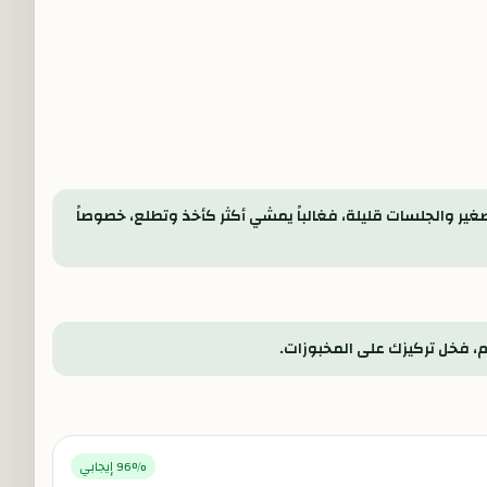
صغير والجلسات قليلة، فغالباً يمشي أكثر كأخذ وتطلع، خصوصاً
م، فخل تركيزك على المخبوزات.
% إيجابي
96