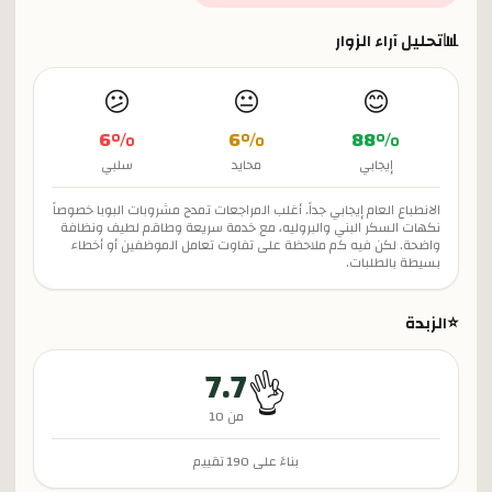
📊
تحليل آراء الزوار
😕
😐
😊
6
%
6
%
88
%
إيجابي
محايد
سلبي
الانطباع العام إيجابي جداً. أغلب المراجعات تمدح مشروبات البوبا خصوصاً
نكهات السكر البني والبروليه، مع خدمة سريعة وطاقم لطيف ونظافة
واضحة. لكن فيه كم ملاحظة على تفاوت تعامل الموظفين أو أخطاء
بسيطة بالطلبات.
⭐
الزبدة
7.7
👌
من 10
بناءً على
190
تقييم