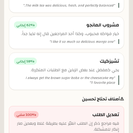
"
The milk tea was delicious, fresh, and perfectly balanced.
"
مشروب المانجو
% إيجابي
62
خيار فواكه محبوب، وكذا أحد المراجعين قال إنه لذيذ جداً.
"
I like it so much so delicious mango one
"
تشيزكيك
% إيجابي
58
يجي كمفضل عند بعض الزباين مع الطلبات المتكررة.
I always get the brown sugar boba or the cheesecake my
"
"
favorite place !!
⚠️
أصناف تحتاج تحسين
تعديل الطلب
% سلبي
100
فيه مراجع ذكر إن الطلب انغيّر عليه بطريقة غلط وبعدين صار
إنكار للمشكلة.