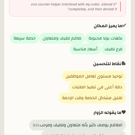
one counter helper interfered with my order, altered it
"
"
completely, and then denied it
✅
ما يميز المكان
نكهات بوبا محبوبة
طاقم لطيف ومتعاون
خدمة سريعة
فرع نظيف
أسعار مناسبة
📝
نقاط للتحسين
توحيد مستوى تعامل الموظفين
دقة أعلى في تنفيذ الطلبات
تقليل مشاكل الخدمة وقت الزحمة
💚
ما يقوله الزوار
الطاقم يوصف كثير بأنه متعاون ولطيف ومرحب.
)
12
(