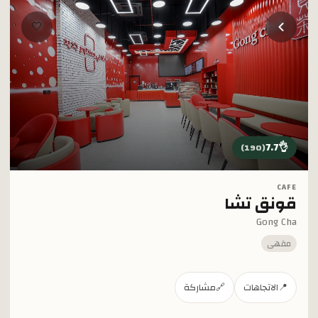
خطي إلى المحتوى الرئيسي
🤍
7.7
👌
)
190
(
CAFE
قونق تشا
Gong Cha
مقهى
📍
الاتجاهات
🔗
مشاركة