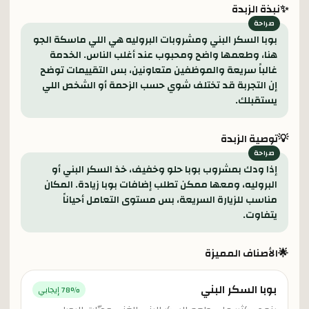
✨
نبذة الزبدة
بوبا السكر البني ومشروبات البروليه هي اللي ماسكة الجو
هنا، وطعمها واضح ومحبوب عند أغلب الناس. الخدمة
غالباً سريعة والموظفين متعاونين، بس التقييمات توضح
إن التجربة قد تختلف شوي حسب الزحمة أو الشخص اللي
يستقبلك.
💡
توصية الزبدة
إذا ودك بمشروب بوبا حلو وخفيف، خذ السكر البني أو
البروليه، ومعها ممكن تطلب إضافات بوبا زيادة. المكان
مناسب للزيارة السريعة، بس مستوى التعامل أحياناً
يتفاوت.
🌟
الأصناف المميزة
بوبا السكر البني
% إيجابي
78