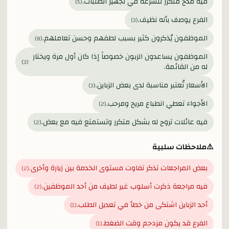
فيه مدح متكرر للسرعة في تجهيز الطلبات.
)
5
(
الفرع يوصف بأنه نظيف.
)
3
(
الموظفون يُذكرون كثير بسبب لطفهم وحسن تعاملهم.
)
8
(
الموظفون يساعدون الزبون خصوصاً إذا كان أول مرة ويختار
)
3
(
له من القائمة.
الأسعار تُعتبر مناسبة لدى بعض الزباين.
)
3
(
الأجواء تعطي انطباع مريح ومرحب.
)
2
(
فيه عائلات تروح له بشكل متكرر وتستمتع فيه مع بعض.
)
2
(
⚠️
ملاحظات سلبية
بعض المراجعات تذكر تفاوت مستوى الخدمة بين زيارة وأخرى.
)
2
(
فيه مراجعة ذكرت أسلوب غير لطيف من أحد الموظفين.
)
2
(
أحد الزباين اشتكى من خطأ في تعديل الطلب.
)
1
(
الفرع قد يكون مزدحم وقت الضغط.
)
1
(