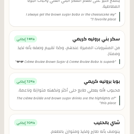
ينمدح كثير على طعم السكر البني الغني وحبّات البوبا
المطاطية.
I always get the brown sugar boba or the cheesecake my
"
"
favorite place !!
سكر بني بروليه كريمي
% إيجابي
74
من المشروبات المميزة عندهم، وكذا تقييم وصفه بأنه لذيذ
وممتاز.
"
Crème Brulee Brown Sugar & Creme Brulee Boba Is superb ❤️❤️
"
بوبا بروليه كريمي
% إيجابي
72
محبوب لأنه يعطي طابع حلى أكثر ونكهته متوازنة وناعمة.
The crème brûlée and brown sugar drinks are the highlights of
"
"
this place
شاي بالحليب
% إيجابي
70
ينوصف بأنه طازج ولذيذ ومتوازن بالطعم.